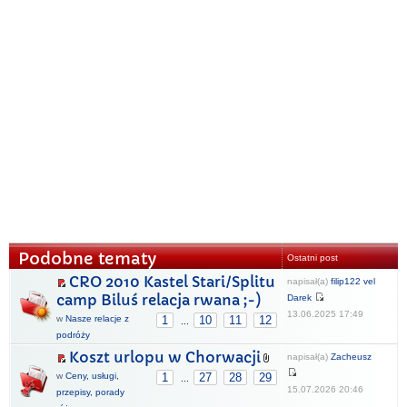
Podobne tematy
Ostatni post
CRO 2010 Kastel Stari/Splitu
napisał(a)
filip122 vel
camp Biluś relacja rwana ;-)
Darek
13.06.2025 17:49
w
Nasze relacje z
1
10
11
12
...
podróży
Koszt urlopu w Chorwacji
napisał(a)
Zacheusz
w
Ceny, usługi,
1
27
28
29
...
15.07.2026 20:46
przepisy, porady