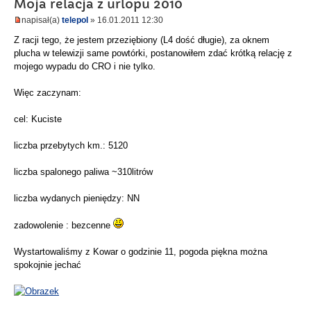
Moja relacja z urlopu 2010
napisał(a)
telepol
» 16.01.2011 12:30
Z racji tego, że jestem przeziębiony (L4 dość długie), za oknem
plucha w telewizji same powtórki, postanowiłem zdać krótką relację z
mojego wypadu do CRO i nie tylko.
Więc zaczynam:
cel: Kuciste
liczba przebytych km.: 5120
liczba spalonego paliwa ~310litrów
liczba wydanych pieniędzy: NN
zadowolenie : bezcenne
Wystartowaliśmy z Kowar o godzinie 11, pogoda piękna można
spokojnie jechać