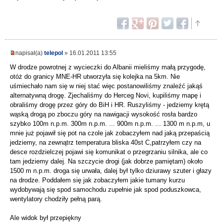
napisał(a)
telepol
» 16.01.2011 13:55
W drodze powrotnej z wycieczki do Albanii mieliśmy małą przygodę,
otóż do granicy MNE-HR utworzyła się kolejka na 5km. Nie
uśmiechało nam się w niej stać więc postanowiliśmy znaleźć jakąś
alternatywną drogę. Zjechaliśmy do Herceg Novi, kupiliśmy mapę i
obraliśmy drogę przez góry do BiH i HR. Ruszyliśmy - jedziemy krętą
wąską drogą po zboczu góry na nawigacji wysokość rosła bardzo
szybko 100m n.p.m. 300m n.p.m. ... 900m n.p.m. ... 1300 m n.p.m, u
mnie już pojawił się pot na czole jak zobaczyłem nad jaką przepaścią
jedziemy, na zewnątrz temperatura bliska 40st C,patrzyłem czy na
desce rozdzielczej pojawi się komunikat o przegrzaniu silnika, ale co
tam jedziemy dalej. Na szczycie drogi (jak dobrze pamiętam) około
1500 m n.p.m. droga się urwała, dalej był tylko dziurawy szuter i głazy
na drodze. Poddałem się jak zobaczyłem jakie tumany kurzu
wydobywają się spod samochodu zupełnie jak spod poduszkowca,
wentylatory chodziły pełną parą.
Ale widok był przepiękny