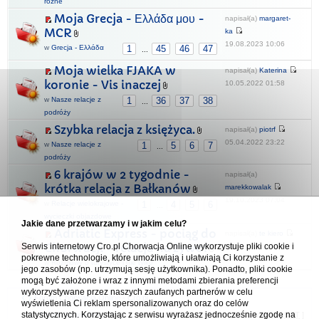
różne
Moja Grecja - Ελλάδα μου -
napisał(a)
margaret-
MCR
ka
19.08.2023 10:06
w
Grecja - Ελλάδα
1
45
46
47
...
Moja wielka FJAKA w
napisał(a)
Katerina
koronie - Vis inaczej
10.05.2022 01:58
w
Nasze relacje z
1
36
37
38
...
podróży
Szybka relacja z księżyca.
napisał(a)
piotrf
05.04.2022 23:22
w
Nasze relacje z
1
5
6
7
...
podróży
6 krajów w 2 tygodnie -
napisał(a)
krótka relacja z Bałkanów
marekkowalak
19.10.2023 07:04
w
Relacje wielokrajowe -
1
4
5
6
...
wycieczki objazdowe
Jakie dane przetwarzamy i w jakim celu?
Adriatic Express - pociąg do
napisał(a)
te kiero
Serwis internetowy Cro.pl Chorwacja Online wykorzystuje pliki cookie i
Chorwacji - relacja na żywo!
11.07.2025 20:37
pokrewne technologie, które umożliwiają i ułatwiają Ci korzystanie z
w
Rozmowy o turystyce i nie tylko
jego zasobów (np. utrzymują sesję użytkownika). Ponadto, pliki cookie
mogą być założone i wraz z innymi metodami zbierania preferencji
wykorzystywane przez naszych zaufanych partnerów w celu
Forum Chorwacja Online - Cro.pl
wyświetlenia Ci reklam spersonalizowanych oraz do celów
statystycznych. Korzystając z serwisu wyrażasz jednocześnie zgodę na
Usuń ciasteczka
• Strefa czasowa: UTC + 1 (Polska - czas zimowy) [
DST
]