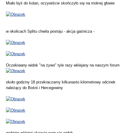
Miało byś do kolan, oczywiście skończyło się na mokrej głowie
w okolicach Splitu chwila postoju - akcja gaśnicza -
Oczekiwany widok "na żywo" tyle razy wklejany na naszym forum
około godziny 18 przekraczamy kilkunasto kilometrowy odcinek
należący do Bośni i Hercegowiny
godzinę później ukazuje nam się widok....