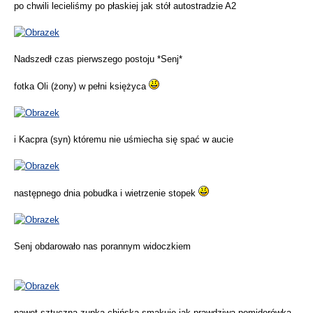
po chwili lecieliśmy po płaskiej jak stół autostradzie A2
Nadszedł czas pierwszego postoju *Senj*
fotka Oli (żony) w pełni księżyca
i Kacpra (syn) któremu nie uśmiecha się spać w aucie
następnego dnia pobudka i wietrzenie stopek
Senj obdarowało nas porannym widoczkiem
nawet sztuczna zupka chińska smakuje jak prawdziwa pomidorówka