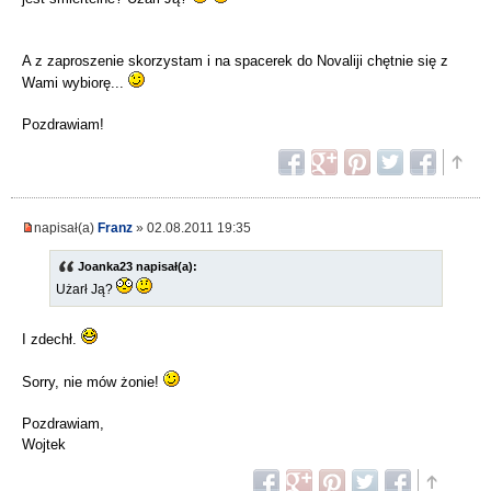
A z zaproszenie skorzystam i na spacerek do Novaliji chętnie się z
Wami wybiorę...
Pozdrawiam!
napisał(a)
Franz
» 02.08.2011 19:35
Joanka23 napisał(a):
Użarł Ją?
I zdechł.
Sorry, nie mów żonie!
Pozdrawiam,
Wojtek