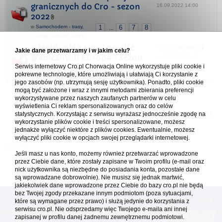
granicznych do Cro - sezon
16.09.2022 14:00
2022
w
Samochodem - trasy,
1
6
7
8
...
noclegi, przepisy, uwagi
Meldunki z tras / przejść
napisał(a)
te kiero
Jakie dane przetwarzamy i w jakim celu?
granicznych Europa - sezon
16.08.2023 10:35
Serwis internetowy Cro.pl Chorwacja Online wykorzystuje pliki cookie i
2023
pokrewne technologie, które umożliwiają i ułatwiają Ci korzystanie z
w
Samochodem - trasy, noclegi, przepisy, uwagi
jego zasobów (np. utrzymują sesję użytkownika). Ponadto, pliki cookie
mogą być założone i wraz z innymi metodami zbierania preferencji
wykorzystywane przez naszych zaufanych partnerów w celu
Forum Chorwacja Online - Cro.pl
wyświetlenia Ci reklam spersonalizowanych oraz do celów
statystycznych. Korzystając z serwisu wyrażasz jednocześnie zgodę na
Usuń ciasteczka
• Strefa czasowa: UTC + 1 (Polska - czas zimowy) [
DST
]
wykorzystanie plików cookie i treści spersonalizowane, możesz
jednakże wyłączyć niektóre z plików cookies. Ewentualnie, możesz
wyłączyć pliki cookie w opcjach swojej przeglądarki internetowej.
Jeśli masz u nas konto, możemy również przetwarzać wprowadzone
przez Ciebie dane, które zostały zapisane w Twoim profilu (e-mail oraz
nick użytkownika są niezbędne do posiadania konta, pozostałe dane
są wprowadzane dobrowolnie). Nie musisz się jednak martwić,
jakiekolwiek dane wprowadzone przez Ciebie do bazy cro.pl nie będą
bez Twojej zgody przekazane innym podmiotom (poza sytuacjami,
które są wymagane przez prawo) i służą jedynie do korzystania z
[
reklama
] [
kontakt
]
serwisu cro.pl. Nie odsprzedamy więc Twojego e-maila ani innej
Platforma cro.pl© Chorwacja online™ wykorzystuje cookies do prawidłowego działania, te pliki
zapisanej w profilu danej żadnemu zewnętrznemu podmiotowi.
gromadzą na Twoim komputerze dane ułatwiające korzystanie z serwisu; więcej informacji w
polityce prywatności
.