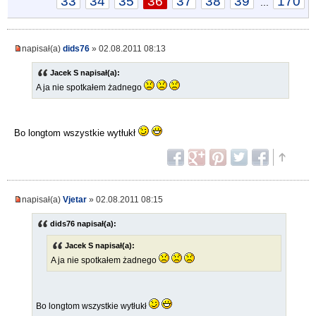
33
34
35
36
37
38
39
170
...
napisał(a)
dids76
» 02.08.2011 08:13
Jacek S napisał(a):
A ja nie spotkałem żadnego
Bo longtom wszystkie wytłukł
napisał(a)
Vjetar
» 02.08.2011 08:15
dids76 napisał(a):
Jacek S napisał(a):
A ja nie spotkałem żadnego
Bo longtom wszystkie wytłukł