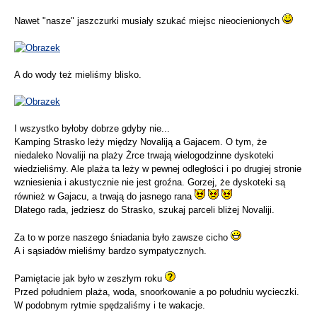
Nawet "nasze" jaszczurki musiały szukać miejsc nieocienionych
A do wody też mieliśmy blisko.
I wszystko byłoby dobrze gdyby nie...
Kamping Strasko leży między Novaliją a Gajacem. O tym, że
niedaleko Novaliji na plaży Żrce trwają wielogodzinne dyskoteki
wiedzieliśmy. Ale plaża ta leży w pewnej odległości i po drugiej stronie
wzniesienia i akustycznie nie jest groźna. Gorzej, że dyskoteki są
również w Gajacu, a trwają do jasnego rana
Dlatego rada, jedziesz do Strasko, szukaj parceli bliżej Novaliji.
Za to w porze naszego śniadania było zawsze cicho
A i sąsiadów mieliśmy bardzo sympatycznych.
Pamiętacie jak było w zeszłym roku
Przed południem plaża, woda, snoorkowanie a po południu wycieczki.
W podobnym rytmie spędzaliśmy i te wakacje.