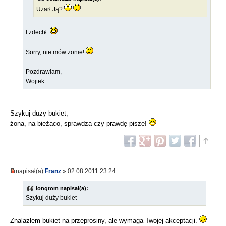
Użarł Ją?
I zdechł.
Sorry, nie mów żonie!
Pozdrawiam,
Wojtek
Szykuj duży bukiet,
żona, na bieżąco, sprawdza czy prawdę piszę!
napisał(a)
Franz
» 02.08.2011 23:24
longtom napisał(a):
Szykuj duży bukiet
Znalazłem bukiet na przeprosiny, ale wymaga Twojej akceptacji.