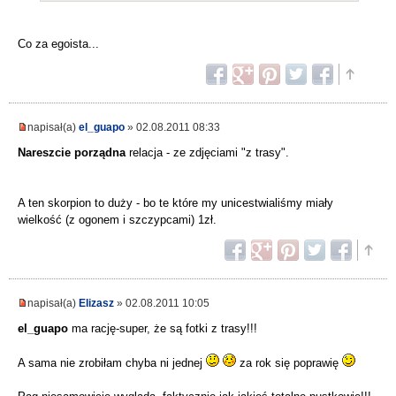
Co za egoista...
napisał(a)
el_guapo
» 02.08.2011 08:33
Nareszcie porządna
relacja - ze zdjęciami "z trasy".
A ten skorpion to duży - bo te które my unicestwialiśmy miały
wielkość (z ogonem i szczypcami) 1zł.
napisał(a)
Elizasz
» 02.08.2011 10:05
el_guapo
ma rację-super, że są fotki z trasy!!!
A sama nie zrobiłam chyba ni jednej
za rok się poprawię