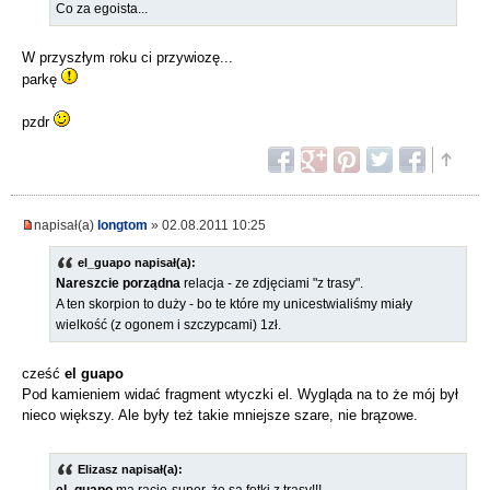
Co za egoista...
W przyszłym roku ci przywiozę...
parkę
pzdr
napisał(a)
longtom
» 02.08.2011 10:25
el_guapo napisał(a):
Nareszcie porządna
relacja - ze zdjęciami "z trasy".
A ten skorpion to duży - bo te które my unicestwialiśmy miały
wielkość (z ogonem i szczypcami) 1zł.
cześć
el guapo
Pod kamieniem widać fragment wtyczki el. Wygląda na to że mój był
nieco większy. Ale były też takie mniejsze szare, nie brązowe.
Elizasz napisał(a):
el_guapo
ma rację-super, że są fotki z trasy!!!