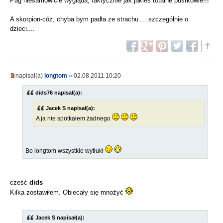
Pag niesamowicie wygląda, faktycznie jak jakieś totalne pustkowie!!!
A skorpion-cóż, chyba bym padła ze strachu.... szczególnie o
dzieci....
napisał(a)
longtom
» 02.08.2011 10:20
dids76 napisał(a):
Jacek S napisał(a):
A ja nie spotkałem żadnego
Bo longtom wszystkie wytłukł
cześć
dids
Kilka zostawiłem. Obiecały się mnożyć
Jacek S napisał(a):