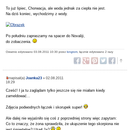
To już lipiec, Chorwacja, ale woda jednak za ciepła nie jest.
Na dziś koniec, wychodzimy z wody.
Po południu zapraszamy na spacer do Novaliji,
do zobaczenia.
Ostatnio edytowano 03.08.2011 10:30 przez
longtom
, łącznie edytowano 2 razy
napisał(a)
Joanka23
» 02.08.2011
18:29
Cześć! I ja tu zaglądam tylko jeszcze się nie miałam kiedy
zameldować...
Zdjęcia podwodnych łączek i skorupek super!
Ale dalej nie wyjaśniło się coś z poprzedniej strony więc zapytam:
Co to znaczy, że żona sprawdziła, że ukąszenie tego skorpiona nie
jest śmiertelne? Użarł Ją?