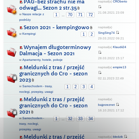
PAG-bez strachu nie ma
napisał(a)
CROberto
odwagi... Sezon 2 str.35
21.08.2021 23:09
w
Nasze relacje z
1
70
71
72
...
podróży
Sezon 2021 - kempingowo
napisał(a)
SingSing74
w
Kempingi
1
2
29.03.2022 09:21
Wynajem długoterminowy
napisał(a)
Klaudii24
Dalmacja - Sezon 2021
28.03.2022 15:17
w
Apartamenty, hotele, pokoje
Meldunki z tras / przejść
napisał(a)
empire13
granicznych do Cro - sezon
02.11.2023 22:49
2023
w
Samochodem - trasy,
1
2
3
4
noclegi, przepisy, uwagi
Meldunki z tras / przejść
napisał(a)
granicznych do Cro - sezon
bajprzeznet
16.10.2021 17:12
2021
w
Samochodem -
1
32
33
34
...
trasy, noclegi,
przepisy, uwagi
Meldunki z tras / przejść
napisał(a)
bledzik