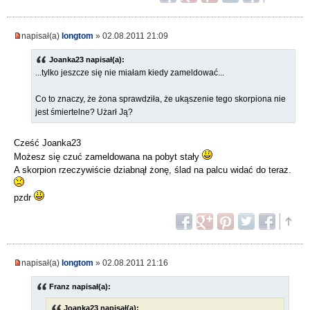
napisał(a)
longtom
» 02.08.2011 21:09
Joanka23 napisał(a):
...tylko jeszcze się nie miałam kiedy zameldować...
Co to znaczy, że żona sprawdziła, że ukąszenie tego skorpiona nie
jest śmiertelne? Użarł Ją?
Cześć Joanka23
Możesz się czuć zameldowana na pobyt stały
A skorpion rzeczywiście dziabnął żonę, ślad na palcu widać do teraz.
pzdr
napisał(a)
longtom
» 02.08.2011 21:16
Franz napisał(a):
Joanka23 napisał(a):