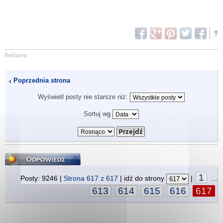
Poprzednia strona
Wyświetl posty nie starsze niż:
Sortuj wg
Odpowiedz
1
Posty: 9246 |
Strona
617
z
617
| idź do strony
|
...
613
614
615
616
617