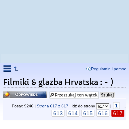
Regulamin i pomoc
Filmiki & glazba Hrvatska : - )
Odpowiedz
1
Posty: 9246 |
Strona
617
z
617
| idź do strony
|
...
613
614
615
616
617