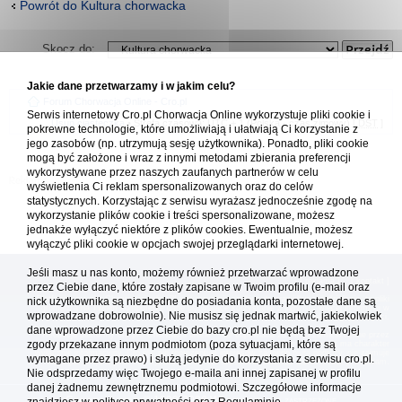
Powrót do Kultura chorwacka
Skocz do:
Jakie dane przetwarzamy i w jakim celu?
Forum Chorwacja Online - Cro.pl
Serwis internetowy Cro.pl Chorwacja Online wykorzystuje pliki cookie i
Usuń ciasteczka
• Strefa czasowa: UTC + 1 (Polska - czas zimowy) [
DST
]
pokrewne technologie, które umożliwiają i ułatwiają Ci korzystanie z
jego zasobów (np. utrzymują sesję użytkownika). Ponadto, pliki cookie
mogą być założone i wraz z innymi metodami zbierania preferencji
wykorzystywane przez naszych zaufanych partnerów w celu
wyświetlenia Ci reklam spersonalizowanych oraz do celów
statystycznych. Korzystając z serwisu wyrażasz jednocześnie zgodę na
wykorzystanie plików cookie i treści spersonalizowane, możesz
jednakże wyłączyć niektóre z plików cookies. Ewentualnie, możesz
wyłączyć pliki cookie w opcjach swojej przeglądarki internetowej.
Jeśli masz u nas konto, możemy również przetwarzać wprowadzone
[
reklama
] [
kontakt
]
przez Ciebie dane, które zostały zapisane w Twoim profilu (e-mail oraz
Platforma cro.pl© Chorwacja online™ wykorzystuje cookies do prawidłowego działania, te pliki
nick użytkownika są niezbędne do posiadania konta, pozostałe dane są
gromadzą na Twoim komputerze dane ułatwiające korzystanie z serwisu; więcej informacji w
wprowadzane dobrowolnie). Nie musisz się jednak martwić, jakiekolwiek
polityce prywatności
.
dane wprowadzone przez Ciebie do bazy cro.pl nie będą bez Twojej
Redakcja platformy cro.pl© Chorwacja online™ nie odpowiada za treści zamieszczone przez
zgody przekazane innym podmiotom (poza sytuacjami, które są
użytkowników. Korzystanie z serwisu oznacza akceptację regulaminu. Serwis ma charakter
wyłącznie informacyjny. Cro.pl© nie reprezentuje interesów żadnego biura podróży, nie zajmuje
wymagane przez prawo) i służą jedynie do korzystania z serwisu cro.pl.
się organizacją imprez turystycznych oraz nie odpowiada za treść zamieszczonych reklam.
Nie odsprzedamy więc Twojego e-maila ani innej zapisanej w profilu
danej żadnemu zewnętrznemu podmiotowi. Szczegółowe informacje
Copyright: cro.pl© 1999-2026 Wszystkie prawa zastrzeżone