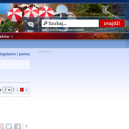
wyszukiwanie zaawansowane
niaków ツ
Regulamin i pomoc
ny
|
1
2
3