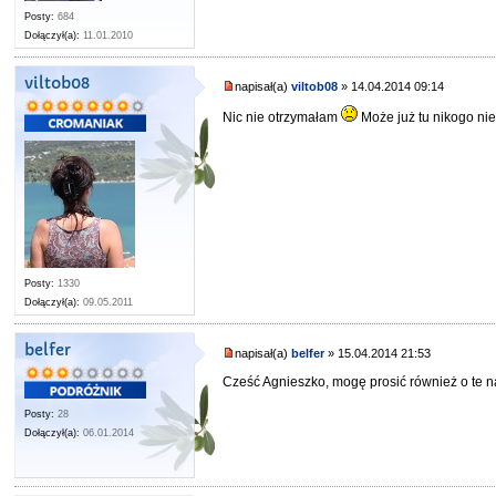
Posty:
684
Dołączył(a):
11.01.2010
viltob08
napisał(a)
viltob08
» 14.04.2014 09:14
Nic nie otrzymałam
Może już tu nikogo nie
Posty:
1330
Dołączył(a):
09.05.2011
belfer
napisał(a)
belfer
» 15.04.2014 21:53
Cześć Agnieszko, mogę prosić również o te na
Posty:
28
Dołączył(a):
06.01.2014