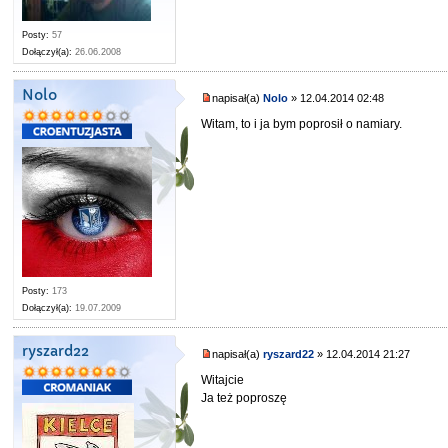
Posty:
57
Dołączył(a):
26.06.2008
Nolo
napisał(a)
Nolo
» 12.04.2014 02:48
Witam, to i ja bym poprosił o namiary.
Posty:
173
Dołączył(a):
19.07.2009
ryszard22
napisał(a)
ryszard22
» 12.04.2014 21:27
Witajcie
Ja też poproszę