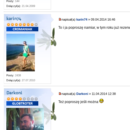
Posty:
144
Dołączył(a):
21.04.2009
karin74
napisał(a)
karin74
» 09.04.2014 16:46
To i ja poproszę namiar, w tym roku już rez
Posty:
2438
Dołączył(a):
27.07.2010
Darkoni
napisał(a)
Darkoni
» 11.04.2014 12:38
Też poproszę jeśli można