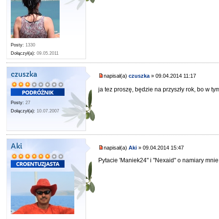
Posty:
1330
Dołączył(a):
09.05.2011
czuszka
napisał(a)
czuszka
» 09.04.2014 11:17
ja tez proszę, będzie na przyszły rok, bo w
Posty:
27
Dołączył(a):
10.07.2007
Aki
napisał(a)
Aki
» 09.04.2014 15:47
Pytacie 'Maniek24" i "Nexaid" o namiary mni