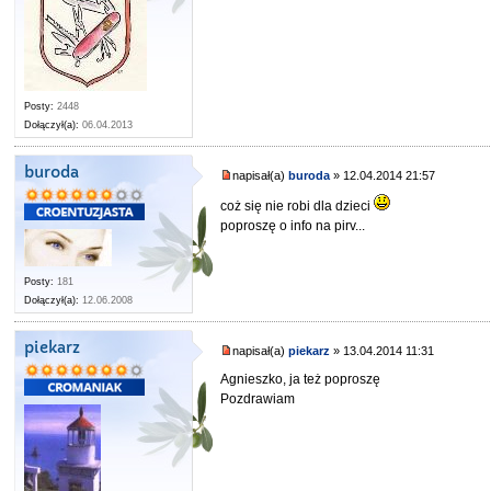
Posty:
2448
Dołączył(a):
06.04.2013
buroda
napisał(a)
buroda
» 12.04.2014 21:57
coż się nie robi dla dzieci
poproszę o info na pirv...
Posty:
181
Dołączył(a):
12.06.2008
piekarz
napisał(a)
piekarz
» 13.04.2014 11:31
Agnieszko, ja też poproszę
Pozdrawiam