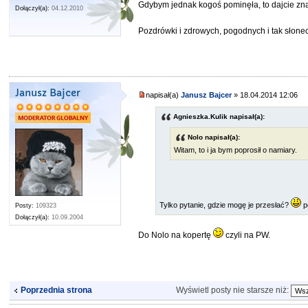
Gdybym jednak kogoś pominęła, to dajcie z
Dołączył(a):
04.12.2010
Pozdrówki i zdrowych, pogodnych i tak słonec
Janusz Bajcer
napisał(a)
Janusz Bajcer
» 18.04.2014 12:06
Agnieszka.Kulik napisał(a):
Nolo napisał(a):
Witam, to i ja bym poprosił o namiary.
Tylko pytanie, gdzie mogę je przesłać?
p
Posty:
109323
Dołączył(a):
10.09.2004
Do Nolo na kopertę
czyli na PW.
Wyświetl posty nie starsze niż:
Poprzednia strona