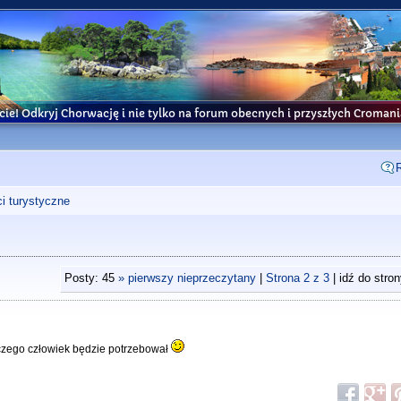
cie! Odkryj Chorwację i nie tylko na forum obecnych i przyszłych Croma
i turystyczne
Posty: 45
» pierwszy nieprzeczytany
|
Strona
2
z
3
| idź do stro
zego człowiek będzie potrzebował