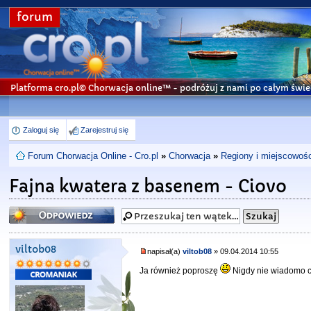
forum
Platforma cro.pl© Chorwacja online™
- podróżuj z nami po całym świe
Zaloguj się
Zarejestruj się
Forum Chorwacja Online - Cro.pl
»
Chorwacja
»
Regiony i miejscowośc
Fajna kwatera z basenem - Ciovo
Odpowiedz
viltob08
napisał(a)
viltob08
» 09.04.2014 10:55
Ja również poproszę
Nigdy nie wiadomo c