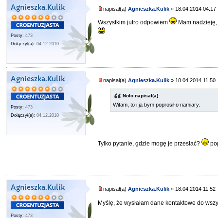
Agnieszka.Kulik
napisał(a)
Agnieszka.Kulik
» 18.04.2014 04:17
Wszystkim jutro odpowiem
Mam nadzieję, 
Posty:
473
Dołączył(a):
04.12.2010
Agnieszka.Kulik
napisał(a)
Agnieszka.Kulik
» 18.04.2014 11:50
Nolo napisał(a):
Witam, to i ja bym poprosił o namiary.
Posty:
473
Dołączył(a):
04.12.2010
Tylko pytanie, gdzie mogę je przesłać?
po
Agnieszka.Kulik
napisał(a)
Agnieszka.Kulik
» 18.04.2014 11:52
Myślę, że wysłałam dane kontaktowe do wsz
Posty:
473