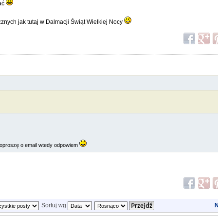
nać
znych jak tutaj w Dalmacji Świąt Wielkiej Nocy
oproszę o email wtedy odpowiem
Sortuj wg
N