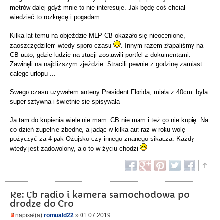
metrów dalej gdyż mnie to nie interesuje. Jak będę coś chciał
wiedzieć to rozkręcę i pogadam
Kilka lat temu na objeździe MLP CB okazało się nieocenione,
zaoszczędziłem wtedy sporo czasu
. Innym razem złapaliśmy na
CB auto, gdzie ludzie na stacji zostawili portfel z dokumentami.
Zawinęli na najbliższym zjeździe. Stracili pewnie z godzinę zamiast
całego urlopu ...
Swego czasu używałem anteny President Florida, miała z 40cm, była
super sztywna i świetnie się spisywała
Ja tam do kupienia wiele nie mam. CB nie mam i też go nie kupię. Na
co dzień zupełnie zbedne, a jadąc w kilka aut raz w roku wolę
pożyczyć za 4-pak Ożujsko czy innego znanego sikacza. Każdy
wtedy jest zadowolony, a o to w życiu chodzi
Re: Cb radio i kamera samochodowa po
drodze do Cro
napisał(a)
romuald22
» 01.07.2019