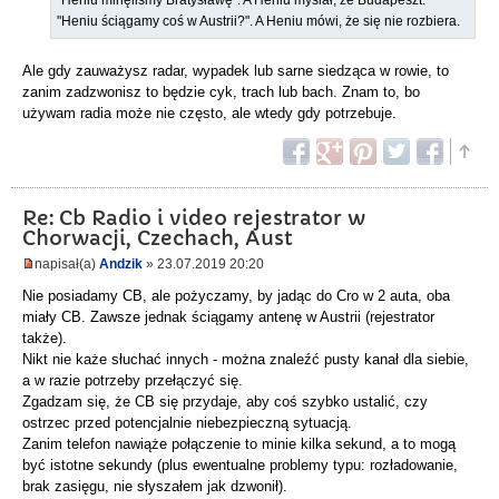
"Heniu minęliśmy Bratysławę". A Heniu myślał, że Budapeszt.
"Heniu ściągamy coś w Austrii?". A Heniu mówi, że się nie rozbiera.
Ale gdy zauważysz radar, wypadek lub sarne siedząca w rowie, to
zanim zadzwonisz to będzie cyk, trach lub bach. Znam to, bo
używam radia może nie często, ale wtedy gdy potrzebuje.
Re: Cb Radio i video rejestrator w
Chorwacji, Czechach, Aust
napisał(a)
Andzik
» 23.07.2019 20:20
Nie posiadamy CB, ale pożyczamy, by jadąc do Cro w 2 auta, oba
miały CB. Zawsze jednak ściągamy antenę w Austrii (rejestrator
także).
Nikt nie każe słuchać innych - można znaleźć pusty kanał dla siebie,
a w razie potrzeby przełączyć się.
Zgadzam się, że CB się przydaje, aby coś szybko ustalić, czy
ostrzec przed potencjalnie niebezpieczną sytuacją.
Zanim telefon nawiąże połączenie to minie kilka sekund, a to mogą
być istotne sekundy (plus ewentualne problemy typu: rozładowanie,
brak zasięgu, nie słyszałem jak dzwonił).