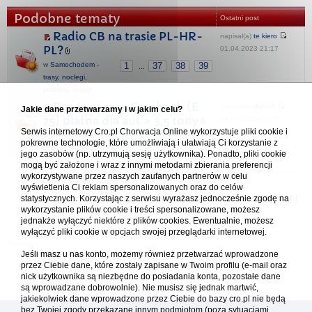
Podobne tematy
Ostatni post
Radio CB na trasie PL-HR-
napisał(a)
te kiero
PL?
01.04.2023 21:17
w
Samochodem -
1
37
38
39
...
trasy, noclegi,
przepisy, uwagi
Droga nr 11 w Czechach (E
napisał(a)
dids76
Jakie dane przetwarzamy i w jakim celu?
75) płatna dla aut > 3,5 tony
14.07.2025 21:07
Serwis internetowy Cro.pl Chorwacja Online wykorzystuje pliki cookie i
w
Samochodem - trasy,
1
5
6
7
...
pokrewne technologie, które umożliwiają i ułatwiają Ci korzystanie z
noclegi, przepisy, uwagi
jego zasobów (np. utrzymują sesję użytkownika). Ponadto, pliki cookie
mogą być założone i wraz z innymi metodami zbierania preferencji
wykorzystywane przez naszych zaufanych partnerów w celu
Forum Chorwacja Online - Cro.pl
wyświetlenia Ci reklam spersonalizowanych oraz do celów
statystycznych. Korzystając z serwisu wyrażasz jednocześnie zgodę na
Usuń ciasteczka
• Strefa czasowa: UTC + 1 (Polska - czas zimowy) [
DST
]
wykorzystanie plików cookie i treści spersonalizowane, możesz
jednakże wyłączyć niektóre z plików cookies. Ewentualnie, możesz
wyłączyć pliki cookie w opcjach swojej przeglądarki internetowej.
Jeśli masz u nas konto, możemy również przetwarzać wprowadzone
przez Ciebie dane, które zostały zapisane w Twoim profilu (e-mail oraz
nick użytkownika są niezbędne do posiadania konta, pozostałe dane
są wprowadzane dobrowolnie). Nie musisz się jednak martwić,
jakiekolwiek dane wprowadzone przez Ciebie do bazy cro.pl nie będą
bez Twojej zgody przekazane innym podmiotom (poza sytuacjami,