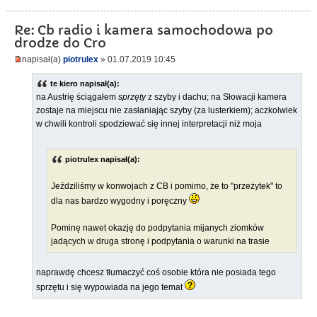
Re: Cb radio i kamera samochodowa po
drodze do Cro
napisał(a)
piotrulex
» 01.07.2019 10:45
te kiero napisał(a):
na Austrię ściągałem
sprzęty
z szyby i dachu; na Słowacji kamera
zostaje na miejscu nie zasłaniając szyby (za lusterkiem); aczkolwiek
w chwili kontroli spodziewać się innej interpretacji niż moja
piotrulex napisał(a):
Jeździliśmy w konwojach z CB i pomimo, że to "przeżytek" to
dla nas bardzo wygodny i poręczny
Pominę nawet okazję do podpytania mijanych ziomków
jadących w druga stronę i podpytania o warunki na trasie
naprawdę chcesz tłumaczyć coś osobie która nie posiada tego
sprzętu i się wypowiada na jego temat