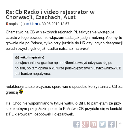
Re: Cb Radio i video rejestrator w
Chorwacji, Czechach, Aust
napisał(a)
te kiero
» 30.06.2019 18:57
Chamstwo na CB w niektórych rejonach PL faktycznie występuje i
często z tego powodu nie włączam radia jak jadę z rodziną. Ale my tu
głównie nie po Polsce, tylko przy jeździe do HR czy innych destynacji
południowych, gdzie już rzadko natrafisz na
urwał
.
wikol napisał(a):
po wjechaniu za granicę np. do Niemiec wstyd odzywać się po
polsku, bo tam opinia o kulturze polskojęzycznych użytkowników CB
jest bardzo negatywna.
redaktorzyna
cza
przyznać sporo wie o sposobie korzystania z CB za
granicą
Ps. Choć nie wspomniano w tytule wątku o BiH, to pamiętam że przy
kilkukrotnym przejeździe przez to Państwo CB przydało się w kontakt
z PL kierowcami osobówek i ciężarówek.