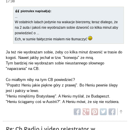
17:38
piotrulex napisał(a):
...
W ostatnich latach jedynie na wakacje bierzemy, teraz dlatego, że
na 2 auta i jakoś nie wyobrażam sobie dzwonić co kilka minut aby
powiedzieć o ...
Ech, w sumie faktycznie miałem nie tłumaczyć
Ja też nie wyobrażam sobie, żeby co kilka minut dzwonić w trasie do
kogoś. Nawet jakby jechał w tzw. "konwoju" ze mną.
Tym bardziej nie wyobrażam sobie nieustannego słownego
"naparzania" na CB.
Co miałbym niby na tym CB powiedzieć?
"Popatrz Heniu jakie piękne góry z prawej". Bo Heniu pewnie ślepy
jest i patrzy w lewo.
"Heniu minęliśmy Bratysławę". A Heniu myślał, że Budapeszt.
"Heniu ściągamy coś w Austrii?". A Heniu mówi, że się nie rozbiera.
Re: Cb Radio i video rejestrator w