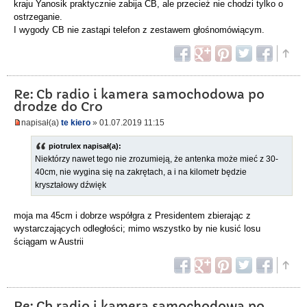
kraju Yanosik praktycznie zabija CB, ale przecież nie chodzi tylko o
ostrzeganie.
I wygody CB nie zastąpi telefon z zestawem głośnomówiącym.
Re: Cb radio i kamera samochodowa po
drodze do Cro
napisał(a)
te kiero
» 01.07.2019 11:15
piotrulex napisał(a):
Niektórzy nawet tego nie zrozumieją, że antenka może mieć z 30-
40cm, nie wygina się na zakrętach, a i na kilometr będzie
kryształowy dźwięk
moja ma 45cm i dobrze współgra z Presidentem zbierając z
wystarczających odległości; mimo wszystko by nie kusić losu
ściągam w Austrii
Re: Cb radio i kamera samochodowa po