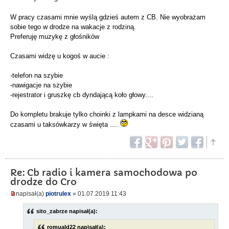
W pracy czasami mnie wyślą gdzieś autem z CB. Nie wyobrażam
sobie tego w drodze na wakacje z rodziną.
Preferuję muzykę z głośników
Czasami widzę u kogoś w aucie :
-telefon na szybie
-nawigacje na szybie
-rejestrator i gruszkę cb dyndającą koło głowy....
Do kompletu brakuje tylko choinki z lampkami na desce widzianą
czasami u taksówkarzy w święta ....
Re: Cb radio i kamera samochodowa po
drodze do Cro
napisał(a)
piotrulex
» 01.07.2019 11:43
sito_zabrze napisał(a):
romuald22 napisał(a):