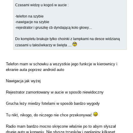
Czasami widzę u kogoś w aucie :
-telefon na szybie
-nawigacje na szybie
-rejestrator i gruszkę cb dyndającą koło głowy....
Do kompletu brakuje tylko choinki z lampkami na desce widzianą
czasami u taksówkarzy w święta ....
Telefon mam w schowku a wszystkie jego funkcje w kierownicy i
ekranie auta poprzez android auto
Nawigacja jak wyżej
Rejestrator zamontowany w aucie w sposób niewidoczny
Grucha leży miedzy fotelami w sposób bardzo wygody
Tu nikt, nikogo, do niczego nie chce przekonywać
Radio mam bardzo mocno skręcone właśnie po to abym słyszał
drugie auto w konwoju. Nie słyszę trzasków i paplaniny kilkaset