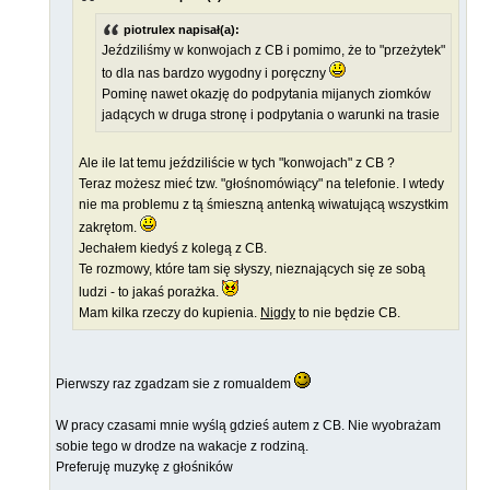
piotrulex napisał(a):
Jeździliśmy w konwojach z CB i pomimo, że to "przeżytek"
to dla nas bardzo wygodny i poręczny
Pominę nawet okazję do podpytania mijanych ziomków
jadących w druga stronę i podpytania o warunki na trasie
Ale ile lat temu jeździliście w tych "konwojach" z CB ?
Teraz możesz mieć tzw. "głośnomówiący" na telefonie. I wtedy
nie ma problemu z tą śmieszną antenką wiwatującą wszystkim
zakrętom.
Jechałem kiedyś z kolegą z CB.
Te rozmowy, które tam się słyszy, nieznających się ze sobą
ludzi - to jakaś porażka.
Mam kilka rzeczy do kupienia.
Nigdy
to nie będzie CB.
Pierwszy raz zgadzam sie z romualdem
W pracy czasami mnie wyślą gdzieś autem z CB. Nie wyobrażam
sobie tego w drodze na wakacje z rodziną.
Preferuję muzykę z głośników