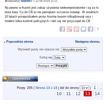
napisał(a)
fabio007
» 12.08.2019 11:21
Na pewno w Austrii jest zakaz używania wideorejestratorów i są za to
duże kary. Co do CB to nie pamiętam szczerze mówiąc. W ostatnich
10 latach przejeżdżałem przez Austrię busem kilkadziesiąt razy i
miałem kilka kontroli policyjnych i nikt się nie przyczepił do CB.
Poprzednia strona
Następna strona
Wyświetl posty nie starsze niż:
Sortuj wg
Odpowiedz
1
Posty: 205 |
Strona
13
z
14
| idź do strony
|
...
10
11
12
13
14