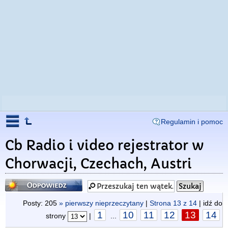
Regulamin i pomoc
Cb Radio i video rejestrator w
Chorwacji, Czechach, Austri
Odpowiedz
Posty: 205
» pierwszy nieprzeczytany
|
Strona
13
z
14
| idź do
1
10
11
12
13
14
strony
|
...