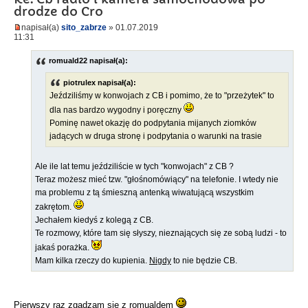
drodze do Cro
napisał(a)
sito_zabrze
» 01.07.2019
11:31
romuald22 napisał(a):
piotrulex napisał(a):
Jeździliśmy w konwojach z CB i pomimo, że to "przeżytek" to
dla nas bardzo wygodny i poręczny
Pominę nawet okazję do podpytania mijanych ziomków
jadących w druga stronę i podpytania o warunki na trasie
Ale ile lat temu jeździliście w tych "konwojach" z CB ?
Teraz możesz mieć tzw. "głośnomówiący" na telefonie. I wtedy nie
ma problemu z tą śmieszną antenką wiwatującą wszystkim
zakrętom.
Jechałem kiedyś z kolegą z CB.
Te rozmowy, które tam się słyszy, nieznających się ze sobą ludzi - to
jakaś porażka.
Mam kilka rzeczy do kupienia.
Nigdy
to nie będzie CB.
Pierwszy raz zgadzam sie z romualdem