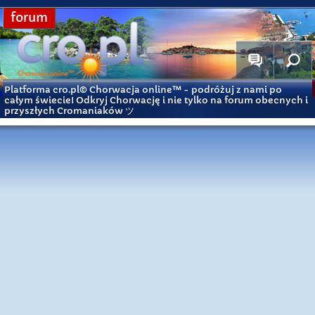
forum
Platforma cro.pl© Chorwacja online™
- podróżuj z nami po
całym świecie! Odkryj Chorwację i nie tylko na forum obecnych i
przyszłych Cromaniaków ツ