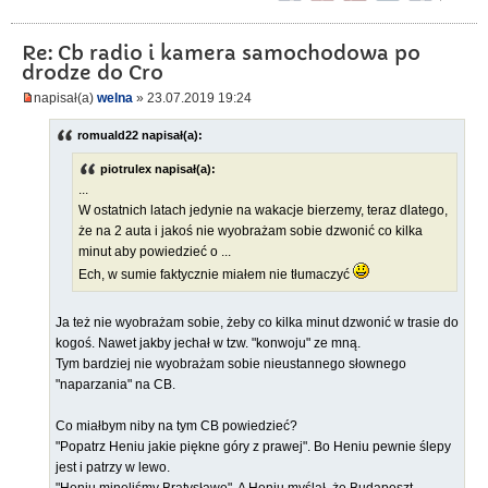
Re: Cb radio i kamera samochodowa po
drodze do Cro
napisał(a)
welna
» 23.07.2019 19:24
romuald22 napisał(a):
piotrulex napisał(a):
...
W ostatnich latach jedynie na wakacje bierzemy, teraz dlatego,
że na 2 auta i jakoś nie wyobrażam sobie dzwonić co kilka
minut aby powiedzieć o ...
Ech, w sumie faktycznie miałem nie tłumaczyć
Ja też nie wyobrażam sobie, żeby co kilka minut dzwonić w trasie do
kogoś. Nawet jakby jechał w tzw. "konwoju" ze mną.
Tym bardziej nie wyobrażam sobie nieustannego słownego
"naparzania" na CB.
Co miałbym niby na tym CB powiedzieć?
"Popatrz Heniu jakie piękne góry z prawej". Bo Heniu pewnie ślepy
jest i patrzy w lewo.