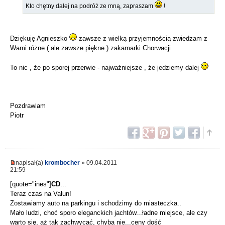
Kto chętny dalej na podróż ze mną, zapraszam
!
Dziękuję Agnieszko
zawsze z wielką przyjemnością zwiedzam z
Wami różne ( ale zawsze piękne ) zakamarki Chorwacji
To nic , że po sporej przerwie - najważniejsze , że jedziemy dalej
Pozdrawiam
Piotr
napisał(a)
krombocher
» 09.04.2011
21:59
[quote="ines"]
CD
...
Teraz czas na Valun!
Zostawiamy auto na parkingu i schodzimy do miasteczka..
Mało ludzi, choć sporo eleganckich jachtów...ładne miejsce, ale czy
warto się, aż tak zachwycać, chyba nie...ceny dość