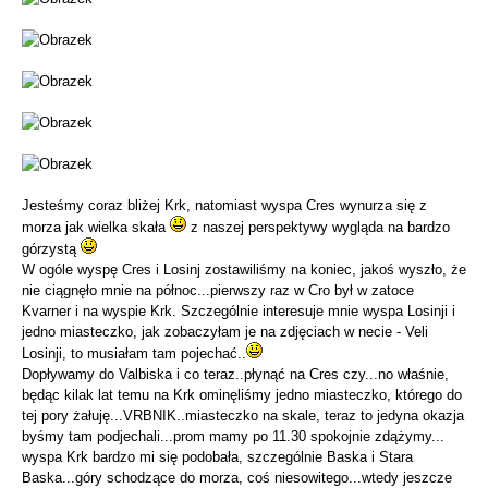
Jesteśmy coraz bliżej Krk, natomiast wyspa Cres wynurza się z
morza jak wielka skała
z naszej perspektywy wygląda na bardzo
górzystą
W ogóle wyspę Cres i Losinj zostawiliśmy na koniec, jakoś wyszło, że
nie ciągnęło mnie na północ...pierwszy raz w Cro był w zatoce
Kvarner i na wyspie Krk. Szczególnie interesuje mnie wyspa Losinji i
jedno miasteczko, jak zobaczyłam je na zdjęciach w necie - Veli
Losinji, to musiałam tam pojechać..
Dopływamy do Valbiska i co teraz..płynąć na Cres czy...no właśnie,
będąc kilak lat temu na Krk ominęliśmy jedno miasteczko, którego do
tej pory żałuję...VRBNIK..miasteczko na skale, teraz to jedyna okazja
byśmy tam podjechali...prom mamy po 11.30 spokojnie zdążymy...
wyspa Krk bardzo mi się podobała, szczególnie Baska i Stara
Baska...góry schodzące do morza, coś niesowitego...wtedy jeszcze