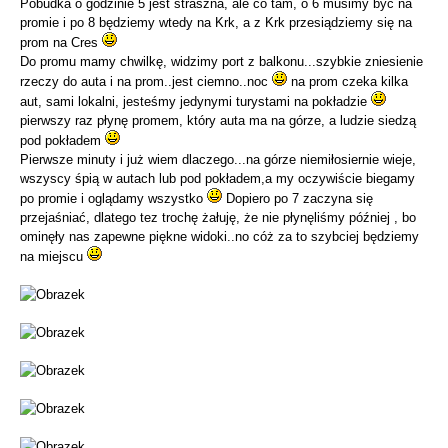
Pobudka o godzinie 5 jest straszna, ale co tam, o 6 musimy być na
promie i po 8 będziemy wtedy na Krk, a z Krk przesiądziemy się na
prom na Cres
Do promu mamy chwilkę, widzimy port z balkonu...szybkie zniesienie
rzeczy do auta i na prom..jest ciemno..noc
na prom czeka kilka
aut, sami lokalni, jesteśmy jedynymi turystami na pokładzie
pierwszy raz płynę promem, który auta ma na górze, a ludzie siedzą
pod pokładem
Pierwsze minuty i już wiem dlaczego...na górze niemiłosiernie wieje,
wszyscy śpią w autach lub pod pokładem,a my oczywiście biegamy
po promie i oglądamy wszystko
Dopiero po 7 zaczyna się
przejaśniać, dlatego tez trochę żałuję, że nie płynęliśmy później , bo
ominęły nas zapewne piękne widoki..no cóż za to szybciej będziemy
na miejscu