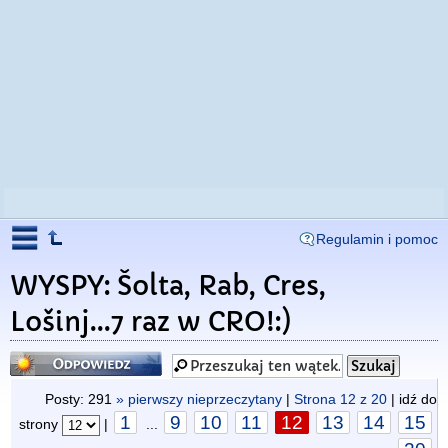
Regulamin i pomoc
WYSPY: Šolta, Rab, Cres,
Lošinj...7 raz w CRO!:)
Odpowiedz
Posty: 291
» pierwszy nieprzeczytany
|
Strona
12
z
20
| idź do
1
9
10
11
12
13
14
15
strony
|
...