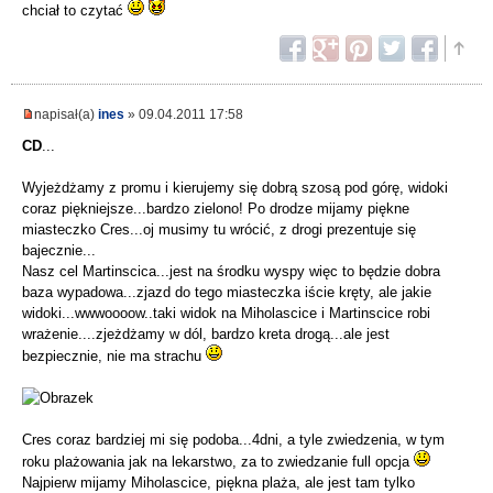
chciał to czytać
napisał(a)
ines
» 09.04.2011 17:58
CD
...
Wyjeżdżamy z promu i kierujemy się dobrą szosą pod górę, widoki
coraz piękniejsze...bardzo zielono! Po drodze mijamy piękne
miasteczko Cres...oj musimy tu wrócić, z drogi prezentuje się
bajecznie...
Nasz cel Martinscica...jest na środku wyspy więc to będzie dobra
baza wypadowa...zjazd do tego miasteczka iście kręty, ale jakie
widoki...wwwoooow..taki widok na Miholascice i Martinscice robi
wrażenie....zjeżdżamy w dól, bardzo kreta drogą...ale jest
bezpiecznie, nie ma strachu
Cres coraz bardziej mi się podoba...4dni, a tyle zwiedzenia, w tym
roku plażowania jak na lekarstwo, za to zwiedzanie full opcja
Najpierw mijamy Miholascice, piękna plaża, ale jest tam tylko