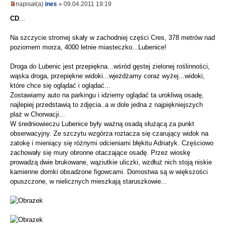
napisał(a)
ines
» 09.04.2011 19:19
CD
...
Na szczycie stromej skały w zachodniej części Cres, 378 metrów nad
poziomem morza, 4000 letnie miasteczko...Lubenice!
Droga do Lubenic jest przepiękna...wśród gęstej zielonej roślinności,
wąska droga, przepiękne widoki...wjeżdżamy coraz wyżej...widoki,
które chce się oglądać i oglądać...
Zostawiamy auto na parkingu i idziemy oglądać ta urokliwą osadę,
najlepiej przedstawią to zdjęcia..a w dole jedna z najpiękniejszych
plaż w Chorwacji...
W średniowieczu Lubenice były ważną osadą służącą za punkt
obserwacyjny. Ze szczytu wzgórza roztacza się czarujący widok na
zatokę i mieniący się różnymi odcieniami błękitu Adriatyk. Częściowo
zachowały się mury obronne otaczające osadę. Przez wioskę
prowadzą dwie brukowane, wąziutkie uliczki, wzdłuż nich stoją niskie
kamienne domki obsadzone figowcami. Domostwa są w większości
opuszczone, w nielicznych mieszkają staruszkowie...