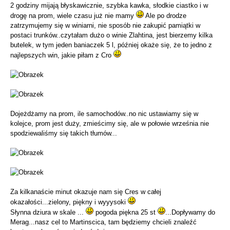
2 godziny mijają błyskawicznie, szybka kawka, słodkie ciastko i w
drogę na prom, wiele czasu już nie mamy
Ale po drodze
zatrzymujemy się w winiarni, nie sposób nie zakupić pamiątki w
postaci trunków..czytałam dużo o winie Zlahtina, jest bierzemy kilka
butelek, w tym jeden baniaczek 5 l, później okaże się, że to jedno z
najlepszych win, jakie piłam z Cro
Dojeżdżamy na prom, ile samochodów..no nic ustawiamy się w
kolejce, prom jest duży, zmieścimy się, ale w połowie września nie
spodziewaliśmy się takich tłumów...
Za kilkanaście minut okazuje nam się Cres w całej
okazałości...zielony, piękny i wyyysoki
Słynna dziura w skale ...
pogoda piękna 25 st
...Dopływamy do
Merag...nasz cel to Martinscica, tam będziemy chcieli znaleźć