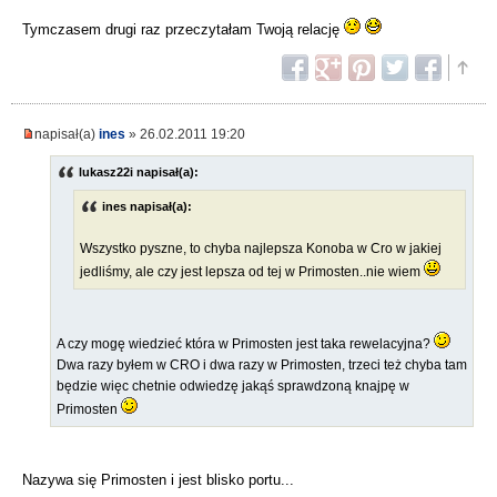
Tymczasem drugi raz przeczytałam Twoją relację
napisał(a)
ines
» 26.02.2011 19:20
lukasz22i napisał(a):
ines napisał(a):
Wszystko pyszne, to chyba najlepsza Konoba w Cro w jakiej
jedliśmy, ale czy jest lepsza od tej w Primosten..nie wiem
A czy mogę wiedzieć która w Primosten jest taka rewelacyjna?
Dwa razy byłem w CRO i dwa razy w Primosten, trzeci też chyba tam
będzie więc chetnie odwiedzę jakąś sprawdzoną knajpę w
Primosten
Nazywa się Primosten i jest blisko portu...