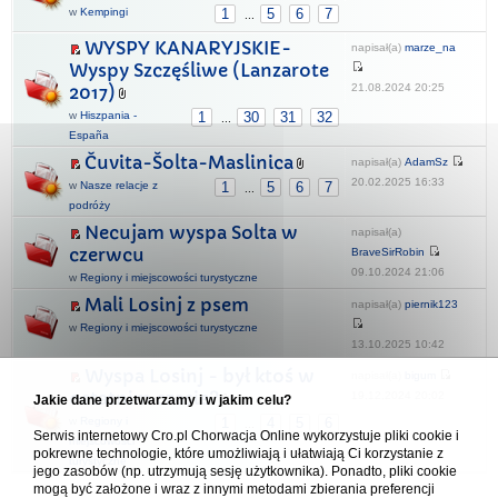
w
Kempingi
1
5
6
7
...
WYSPY KANARYJSKIE-
napisał(a)
marze_na
Wyspy Szczęśliwe (Lanzarote
21.08.2024 20:25
2017)
w
Hiszpania -
1
30
31
32
...
España
Čuvita-Šolta-Maslinica
napisał(a)
AdamSz
20.02.2025 16:33
w
Nasze relacje z
1
5
6
7
...
podróży
Necujam wyspa Solta w
napisał(a)
czerwcu
BraveSirRobin
09.10.2024 21:06
w
Regiony i miejscowości turystyczne
Mali Losinj z psem
napisał(a)
piernik123
w
Regiony i miejscowości turystyczne
13.10.2025 10:42
Wyspa Losinj - był ktoś w
napisał(a)
bigum
ostatnim czasie?
19.12.2024 20:02
Jakie dane przetwarzamy i w jakim celu?
w
Regiony i
1
4
5
6
...
Serwis internetowy Cro.pl Chorwacja Online wykorzystuje pliki cookie i
miejscowości
pokrewne technologie, które umożliwiają i ułatwiają Ci korzystanie z
turystyczne
jego zasobów (np. utrzymują sesję użytkownika). Ponadto, pliki cookie
mogą być założone i wraz z innymi metodami zbierania preferencji