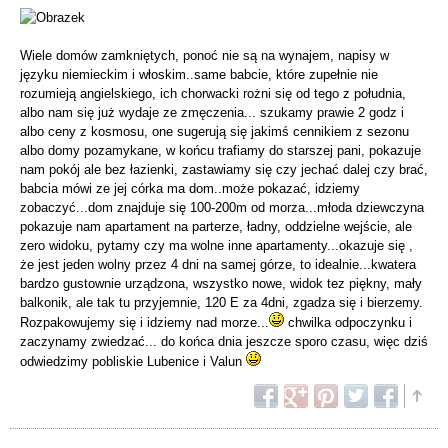
Wiele domów zamkniętych, ponoć nie są na wynajem, napisy w
języku niemieckim i włoskim..same babcie, które zupełnie nie
rozumieją angielskiego, ich chorwacki rożni się od tego z południa,
albo nam się już wydaje ze zmęczenia... szukamy prawie 2 godz i
albo ceny z kosmosu, one sugerują się jakimś cennikiem z sezonu
albo domy pozamykane, w końcu trafiamy do starszej pani, pokazuje
nam pokój ale bez łazienki, zastawiamy się czy jechać dalej czy brać,
babcia mówi ze jej córka ma dom..może pokazać, idziemy
zobaczyć...dom znajduje się 100-200m od morza...młoda dziewczyna
pokazuje nam apartament na parterze, ładny, oddzielne wejście, ale
zero widoku, pytamy czy ma wolne inne apartamenty...okazuje się ,
że jest jeden wolny przez 4 dni na samej górze, to idealnie...kwatera
bardzo gustownie urządzona, wszystko nowe, widok tez piękny, mały
balkonik, ale tak tu przyjemnie, 120 E za 4dni, zgadza się i bierzemy.
Rozpakowujemy się i idziemy nad morze...
chwilka odpoczynku i
zaczynamy zwiedzać... do końca dnia jeszcze sporo czasu, więc dziś
odwiedzimy pobliskie Lubenice i Valun