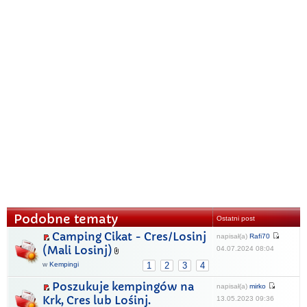
Podobne tematy
Ostatni post
Camping Cikat - Cres/Losinj
napisał(a)
Rafi70
(Mali Losinj)
04.07.2024 08:04
w
Kempingi
1
2
3
4
Poszukuje kempingów na
napisał(a)
mirko
Krk, Cres lub Lośinj.
13.05.2023 09:36