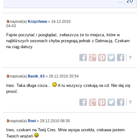
20
...
napisał(a)
Krzychooo
» 16.12.2010
04:43
Fajnie poczytać i pooglądać, zwłaszcza że to miejsca, które w
najbliższych sezonach chyba przegrają jednak z Dalmacją. Czekam
na ciąg dalszy.
napisał(a)
Basik_63
» 28.12.2010 20:54
Inez. Taka długa cisza...
A tu wszyscy czekają na cd. Nie daj się
prosić.
napisał(a)
Roxi
» 29.12.2010 08:30
Ines, czekam na Twój Cres. Mnie wyspa urzekła, ciekawa jestem
Twoich wrażeń