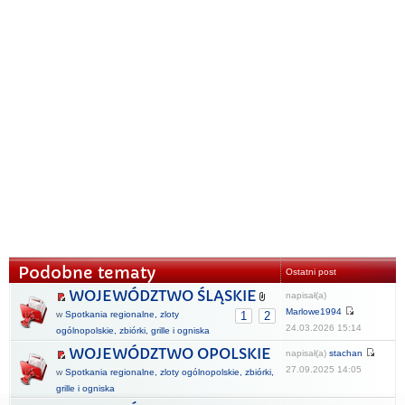
Podobne tematy
Ostatni post
WOJEWÓDZTWO ŚLĄSKIE
napisał(a)
Marlowe1994
w
Spotkania regionalne, zloty
1
2
24.03.2026 15:14
ogólnopolskie, zbiórki, grille i ogniska
WOJEWÓDZTWO OPOLSKIE
napisał(a)
stachan
27.09.2025 14:05
w
Spotkania regionalne, zloty ogólnopolskie, zbiórki,
grille i ogniska