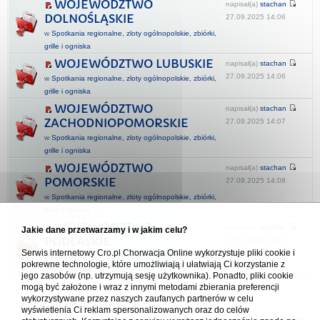
WOJEWÓDZTWO
napisał(a)
stachan
DOLNOŚLĄSKIE
27.09.2025 14:06
w
Spotkania regionalne, zloty ogólnopolskie, zbiórki,
grille i ogniska
WOJEWÓDZTWO LUBUSKIE
napisał(a)
stachan
27.09.2025 14:06
w
Spotkania regionalne, zloty ogólnopolskie, zbiórki,
grille i ogniska
WOJEWÓDZTWO
napisał(a)
stachan
ZACHODNIOPOMORSKIE
27.09.2025 14:07
w
Spotkania regionalne, zloty ogólnopolskie, zbiórki,
grille i ogniska
WOJEWÓDZTWO
napisał(a)
stachan
POMORSKIE
27.09.2025 14:08
w
Spotkania regionalne, zloty ogólnopolskie, zbiórki,
grille i ogniska
WOJEWÓDZTWO
napisał(a)
stachan
Jakie dane przetwarzamy i w jakim celu?
PODLASKIE
27.09.2025 14:09
Serwis internetowy Cro.pl Chorwacja Online wykorzystuje pliki cookie i
w
Spotkania regionalne, zloty ogólnopolskie, zbiórki,
pokrewne technologie, które umożliwiają i ułatwiają Ci korzystanie z
grille i ogniska
jego zasobów (np. utrzymują sesję użytkownika). Ponadto, pliki cookie
mogą być założone i wraz z innymi metodami zbierania preferencji
wykorzystywane przez naszych zaufanych partnerów w celu
Forum Chorwacja Online - Cro.pl
wyświetlenia Ci reklam spersonalizowanych oraz do celów