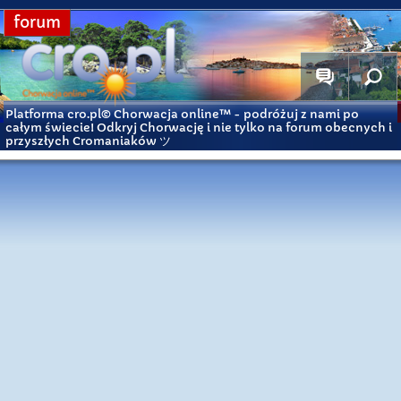
forum
Platforma cro.pl© Chorwacja online™
- podróżuj z nami po
całym świecie! Odkryj Chorwację i nie tylko na forum obecnych i
przyszłych Cromaniaków ツ