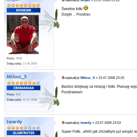
napisał(a)
wojan
» 23.07.2008 23:01
Świetne fotki
Dzięki ... Pozdrav.
Posty:
5548
Dołączył(a):
17.06.2005
Miłosz_S
napisał(a)
Miłosz_S
» 23.07.2008 23:20
Bardzo dziękuję za relację i fotki. Planuję wy
Pozdrawiam
Posty:
919
Dołączył(a):
01.07.2008
twardy
napisał(a)
twardy
» 23.07.2008 23:53
Super Fotki , ahhh jak chciałbym już wsiąść 