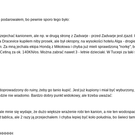
obie podarowałem, bo pewnie sporo tego było:
zejechać kanionem, ale np. w drugą stronę z Zadvarje - przed Zadvarje jest zjazd.
a Dracevice kupiłem niby prosek, ale był okropny, na wysokości hotelu Alga - drogi
Za mną jechała ekipa Hondą z Mikołowa i chyba już mieli sprawdzoną "norkę", bo
 Cetiną za ok. 140KN/os. Można zabrać nawet 3 - letnie dzieciaki. W Tucepi za tak
oprowadzony do ruiny, żeby go tanio kupić. Jest już kupiony i miał być wyburzony,
będzie nie wiadomo. Bardzo dobry punkt widokowy, ale trzeba uważać:
 mnie się wydaje, że dużo większe wrażenie robi ten kanion, a nie ten wodospad.
t tablica, ale 2 razy ją przejechałem. I chyba lepiej być koło południa, bo świeci ta
AHHHHHHH