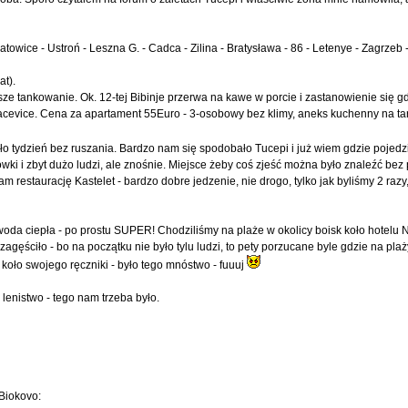
towice - Ustroń - Leszna G. - Cadca - Zilina - Bratysława - 86 - Letenye - Zagrzeb -
at).
ze tankowanie. Ok. 12-tej Bibinje przerwa na kawe w porcie i zastanowienie się gd
Dracevice. Cena za apartament 55Euro - 3-osobowy bez klimy, aneks kuchenny na ta
ało tydzień bez ruszania. Bardzo nam się spodobało Tucepi i już wiem gdzie pojed
rówki i zbyt dużo ludzi, ale znośnie. Miejsce żeby coś zjeść można było znaleźć bez
m restaurację Kastelet - bardzo dobre jedzenie, nie drogo, tylko jak byliśmy 2 razy
 woda ciepła - po prostu SUPER! Chodziliśmy na plaże w okolicy boisk koło hotelu 
gęściło - bo na początku nie było tylu ludzi, to pety porzucane byle gdzie na plaż
 koło swojego ręczniki - było tego mnóstwo - fuuuj
 lenistwo - tego nam trzeba było.
 Biokovo: