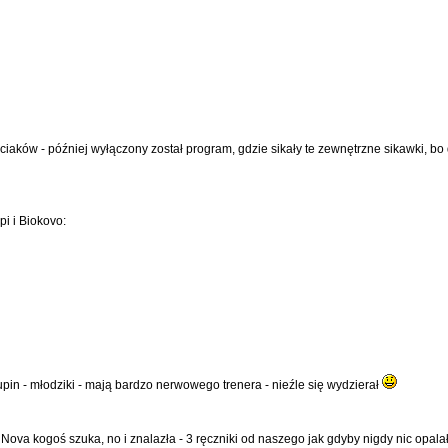
ciaków - później wyłączony został program, gdzie sikały te zewnętrzne sikawki, bo 
i i Biokovo:
upin - młodziki - mają bardzo nerwowego trenera - nieźle się wydzierał
ova kogoś szuka, no i znalazła - 3 ręczniki od naszego jak gdyby nigdy nic opalał 