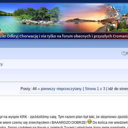
cie! Odkryj Chorwację i nie tylko na forum obecnych i przyszłych Croma
ży
Posty: 44
» pierwszy nieprzeczytany
|
Strona
1
z
3
| idź do stro
był na wyspie KRK - zjeździliśmy całą. Tym razem plan był taki, że stopniowo zjeżd
 nie wiem czemu się zniechęciłem i BAAARDZO DOBRZE!
Do końca nie wiedzieli
doba. Sporo czytałem na forum o zaletach Tucepi i właściwie żona mnie namówiła, a