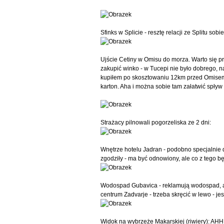
Sfinks w Splicie - resztę relacji ze Splitu s
Ujście Cetiny w Omisu do morza. Warto się pr
zakupić winko - w Tucepi nie było dobrego, n
kupiłem po skosztowaniu 12km przed Omisem. 
karton. Aha i można sobie tam załatwić spływ
Strażacy pilnowali pogorzeliska ze 2 dni:
Wnętrze hotelu Jadran - podobno specjalnie d
zgodziły - ma być odnowiony, ale co z tego 
Wodospad Gubavica - reklamują wodospad, ale
centrum Zadvarje - trzeba skręcić w lewo - jes
Widok na wybrzeże Makarskiej (riwiery): 