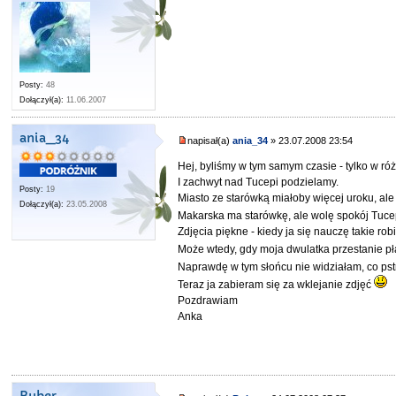
Posty:
48
Dołączył(a):
11.06.2007
ania_34
napisał(a)
ania_34
» 23.07.2008 23:54
Hej, byliśmy w tym samym czasie - tylko w r
I zachwyt nad Tucepi podzielamy.
Posty:
19
Miasto ze starówką miałoby więcej uroku, al
Dołączył(a):
23.05.2008
Makarska ma starówkę, ale wolę spokój Tucepi 
Zdjęcia piękne - kiedy ja się nauczę takie rob
Może wtedy, gdy moja dwulatka przestanie pł
Naprawdę w tym słońcu nie widziałam, co p
Teraz ja zabieram się za wklejanie zdjęć
Pozdrawiam
Anka