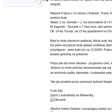
zwięźle.
Wyjazd 6 lipca o 21-wszej z Katowic. Trasa: Ka
korków brak.
Skład: 2 os. dorosłe + 2 -ka dzieciaków (4 i 6 l
W Zagrzeb - Sesvete o 7-mej rano, tam pierws
Ok. 14-tej Tucepi, ok 15-tej apartament na 
Były to moje pierwsze wakacje, kiedy auto st
Do pełni szczęścia brak jakiejś urokliwej sta
przystępne - piwo było już za 12,50KN. Poleca
prawie godzinę na jedzenie.
Plaża jak dla mnie idealna - przyjemny cień,
Jedyne co mnie później denerwowało jak się za
ze wschodu paliła, kipowała i zostawiała pety
Tak jak pisałem przez pierwszy tydzień błogie
A oto foty:
Zjazd z autostrady na Makarską:
Okolice hotelu Neptun i porażający widok na