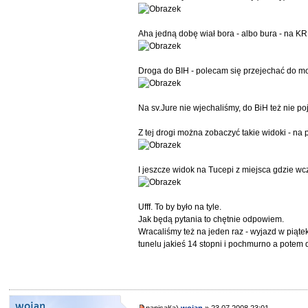
Aha jedną dobę wiał bora - albo bura - na KRK
Droga do BIH - polecam się przejechać do mo
Na sv.Jure nie wjechaliśmy, do BiH też nie 
Z tej drogi można zobaczyć takie widoki - na
I jeszcze widok na Tucepi z miejsca gdzie wcz
Ufff. To by było na tyle.
Jak będą pytania to chętnie odpowiem.
Wracaliśmy też na jeden raz - wyjazd w piąte
tunelu jakieś 14 stopni i pochmurno a potem 
wojan