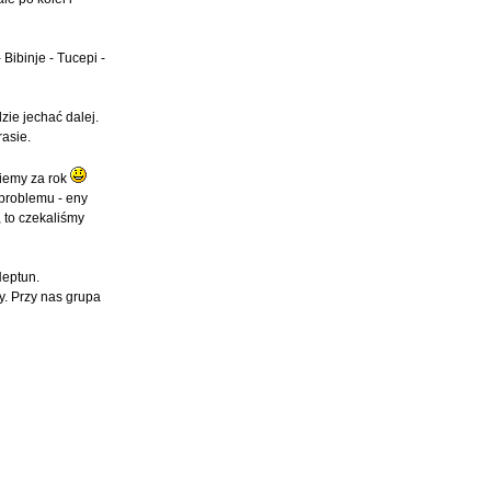
 Bibinje - Tucepi -
zie jechać dalej.
rasie.
ziemy za rok
 problemu - eny
, to czekaliśmy
Neptun.
y. Przy nas grupa