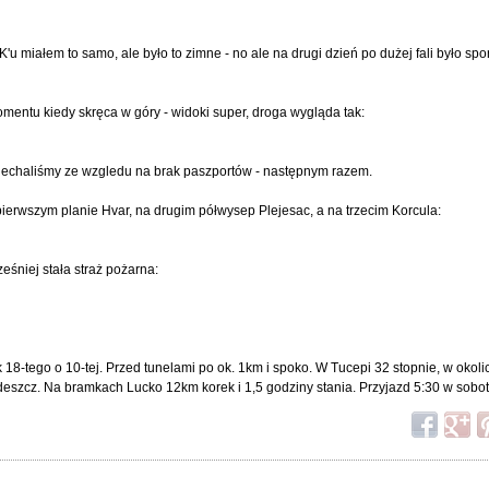
'u miałem to samo, ale było to zimne - no ale na drugi dzień po dużej fali było spo
mentu kiedy skręca w góry - widoki super, droga wygląda tak:
pojechaliśmy ze wzgledu na brak paszportów - następnym razem.
 pierwszym planie Hvar, na drugim półwysep Plejesac, a na trzecim Korcula:
eśniej stała straż pożarna:
k 18-tego o 10-tej. Przed tunelami po ok. 1km i spoko. W Tucepi 32 stopnie, w oko
deszcz. Na bramkach Lucko 12km korek i 1,5 godziny stania. Przyjazd 5:30 w sobote