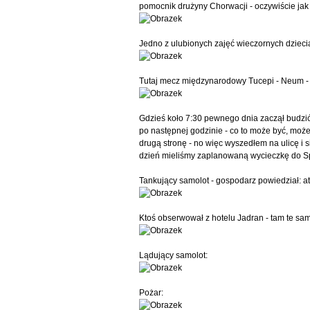
pomocnik drużyny Chorwacji - oczywiście jak 
Jedno z ulubionych zajęć wieczornych dziec
Tutaj mecz międzynarodowy Tucepi - Neum - 
Gdzieś koło 7:30 pewnego dnia zaczął budzić 
po następnej godzinie - co to może być, może
drugą stronę - no więc wyszedłem na ulicę i s
dzień mieliśmy zaplanowaną wycieczkę do Spli
Tankujący samolot - gospodarz powiedział: at
Ktoś obserwował z hotelu Jadran - tam te sam
Lądujący samolot:
Pożar: