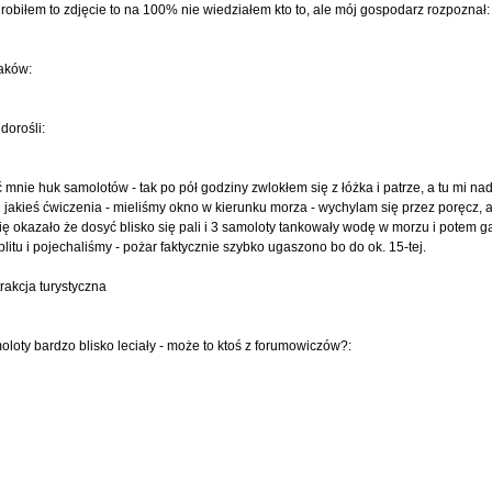
robiłem to zdjęcie to na 100% nie wiedziałem kto to, ale mój gospodarz rozpoznał:
iaków:
dorośli:
mnie huk samolotów - tak po pół godziny zwlokłem się z łóżka i patrze, a tu mi na
 jakieś ćwiczenia - mieliśmy okno w kierunku morza - wychylam się przez poręcz, a
ię okazało że dosyć blisko się pali i 3 samoloty tankowały wodę w morzu i potem ga
tu i pojechaliśmy - pożar faktycznie szybko ugaszono bo do ok. 15-tej.
rakcja turystyczna
oloty bardzo blisko leciały - może to ktoś z forumowiczów?: