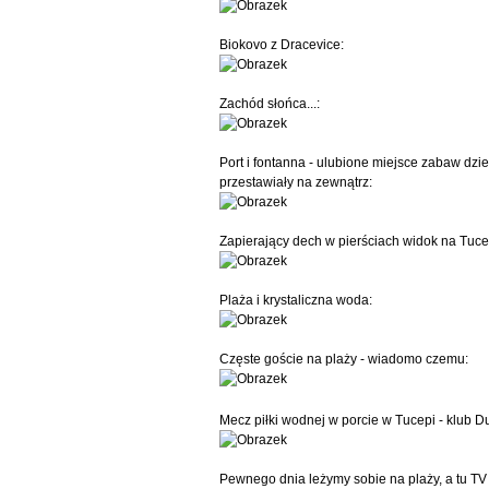
Biokovo z Dracevice:
Zachód słońca...:
Port i fontanna - ulubione miejsce zabaw dzie
przestawiały na zewnątrz:
Zapierający dech w pierściach widok na Tucep
Plaża i krystaliczna woda:
Częste goście na plaży - wiadomo czemu:
Mecz piłki wodnej w porcie w Tucepi - klub D
Pewnego dnia leżymy sobie na plaży, a tu TV N