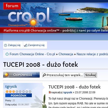
forum
Platforma cro.pl© Chorwacja online™
- podróżuj z nami po całym świe
Zaloguj się
Zarejestruj się
Forum Chorwacja Online - Cro.pl
»
Chorwacja
»
Nasze relacje z podró
TUCEPI 2008 - dużo fotek
Odpowiedz
tgrysik
TUCEPI 2008 - dużo fotek
napisał(a)
tgrysik
» 23.07.2008 22:09
To był nasz drugi raz w Chorwacji. Pierwszy 
Posty:
22
tzn. tym razem wyspa RAB. No ale w sumie
Dołączył(a):
03.06.2007
ile damy rady jechać, no i gdzie nam się spo