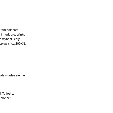
 I tam polecam
e i niedobre. Winko
 wynosili cały
i spływ chcą 200KN.
 ale władze się nie
 To jest w
m słońce: