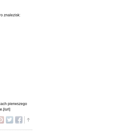
ro znalezisk:
licach pierwszego
.[/url]