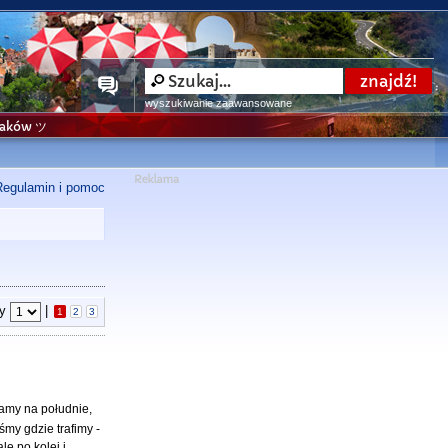
wyszukiwanie zaawansowane
niaków ツ
Regulamin i pomoc
ny
|
1
2
3
żamy na południe,
śmy gdzie trafimy -
le po kolei i