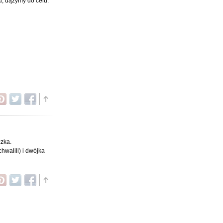
u, dążymy do celu.
czka.
hwalili) i dwójka