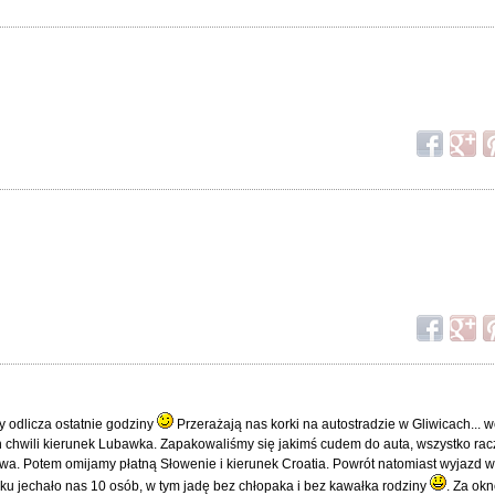
 odlicza ostatnie godziny
Przerażają nas korki na autostradzie w Gliwicach... w
ch chwili kierunek Lubawka. Zapakowaliśmy się jakimś cudem do auta, wszystko rac
rwa. Potem omijamy płatną Słowenie i kierunek Croatia. Powrót natomiast wyjazd w
oku jechało nas 10 osób, w tym jadę bez chłopaka i bez kawałka rodziny
. Za ok