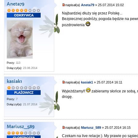
Aneta79
napisał(a)
Aneta79
» 25.07.2014 15:02
Najbardziej dłuży się przez Polskę...
Bezpiecznej podróży, pogoda będzie na pewn
pozdrowienia
Posty:
113
Dołączył(a):
23.06.2014
kasiak1
napisał(a)
kasiak1
» 25.07.2014 16:11
Wyjeżdżamy!!
zabieramy słońce ze sobą, m
drogę.
Posty:
7
Dołączył(a):
21.07.2014
Mariusz_589
napisał(a)
Mariusz_589
» 25.07.2014 16:15
Czekam na live relacje:). My prawie po sąsie