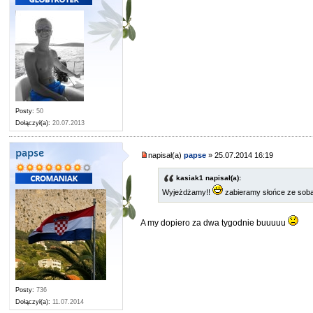
Posty:
50
Dołączył(a):
20.07.2013
papse
napisał(a)
papse
» 25.07.2014 16:19
kasiak1 napisał(a):
Wyjeżdżamy!!
zabieramy słońce ze sobą,
A my dopiero za dwa tygodnie buuuuu
Posty:
736
Dołączył(a):
11.07.2014