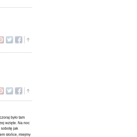
czoraj było tam
zej wzięte. Na noc
 sobotę jak
nem słońce, miejmy