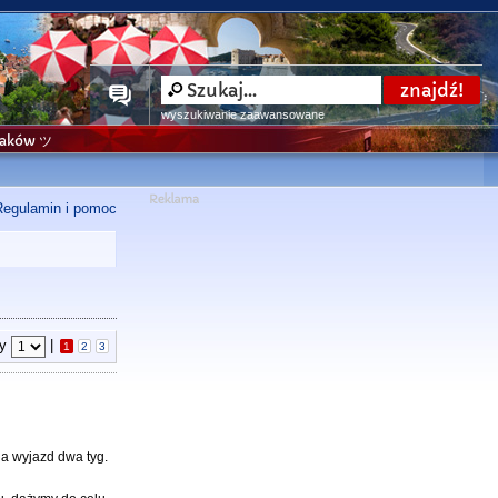
wyszukiwanie zaawansowane
niaków ツ
Regulamin i pomoc
ny
|
1
2
3
 na wyjazd dwa tyg.