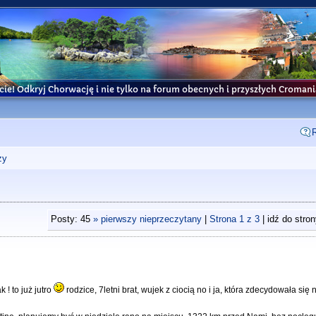
cie! Odkryj Chorwację i nie tylko na forum obecnych i przyszłych Croma
ży
Posty: 45
» pierwszy nieprzeczytany
|
Strona
1
z
3
| idź do stro
 ! to już jutro
rodzice, 7letni brat, wujek z ciocią no i ja, która zdecydowała się