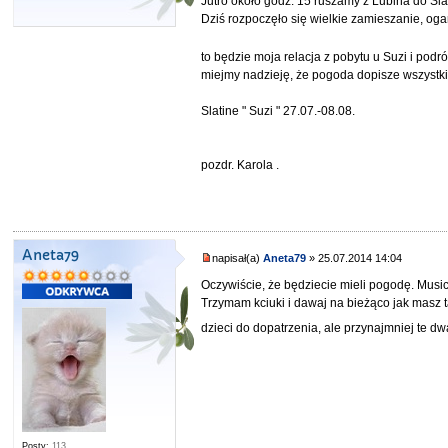
Jutro około godz. 15 ruszamy z Lubina do Sl
Dziś rozpoczęło się wielkie zamieszanie, oga
to będzie moja relacja z pobytu u Suzi i pod
miejmy nadzieję, że pogoda dopisze wszystk
Slatine " Suzi " 27.07.-08.08.
pozdr. Karola .
Aneta79
napisał(a)
Aneta79
» 25.07.2014 14:04
Oczywiście, że będziecie mieli pogodę. Music
Trzymam kciuki i dawaj na bieżąco jak masz ta
dzieci do dopatrzenia, ale przynajmniej te d
Posty:
113