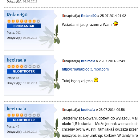
Dołączył(a):
01.02.2013
Roland90
napisał(a)
Roland90
» 25.07.2014 21:02
Wsiadam i jadę razem z Wami
Posty:
512
Dołączył(a):
03.07.2014
keeiraa'a
napisał(a)
keeiraa'a
» 25.07.2014 22:49
http://croatiablog.tumblr.com
Posty:
45
Tutaj będą zdjęcia
Dołączył(a):
15.06.2014
keeiraa'a
napisał(a)
keeiraa'a
» 26.07.2014 09:56
Jesteśmy spakowani, gotowi do wyjazdu. Mały
około 1,5 h stania... Może jednak w ostatnie
Posty:
45
chcemy być w Austrii, tam jakaś dłuższa prze
Dołączył(a):
15.06.2014
najszybciej, aby uniknąć korków. W tamtym r