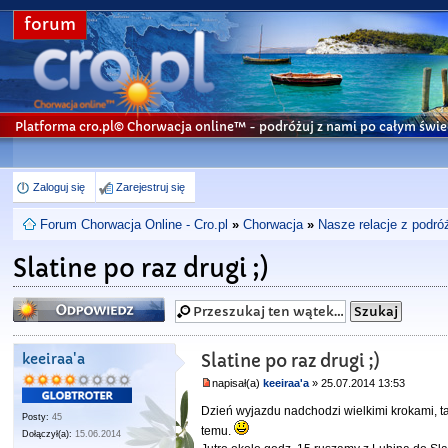
forum
Platforma cro.pl© Chorwacja online™
- podróżuj z nami po całym świe
Zaloguj się
Zarejestruj się
Forum Chorwacja Online - Cro.pl
»
Chorwacja
»
Nasze relacje z podró
Slatine po raz drugi ;)
Odpowiedz
keeiraa'a
Slatine po raz drugi ;)
napisał(a)
keeiraa'a
» 25.07.2014 13:53
Dzień wyjazdu nadchodzi wielkimi krokami, tak
Posty:
45
temu.
Dołączył(a):
15.06.2014