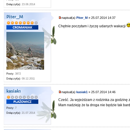
Dołączył(a):
23.06.2014
Piter_M
napisał(a)
Piter_M
» 25.07.2014 14:37
Chętnie poczytam i życzę udanych wakacji
Posty:
3872
Dołączył(a):
09.12.2011
kasiak1
napisał(a)
kasiak1
» 25.07.2014 14:46
Cześć. Ja wyjeżdzam z rodzinka za godzinę z 
Mam nadzieję że ta droga nie będzie tak bard
Posty:
7
Dołączył(a):
21.07.2014