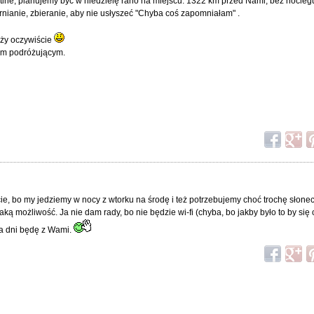
atine, planujemy być w niedzielę rano na miejscu. 1322 km przed Nami, bez nocleg
rnianie, zbieranie, aby nie usłyszeć "Chyba coś zapomniałam" .
róży oczywiście
im podróżującym.
ie, bo my jedziemy w nocy z wtorku na środę i też potrzebujemy choć trochę słone
ką możliwość. Ja nie dam rady, bo nie będzie wi-fi (chyba, bo jakby było to by się c
wa dni będę z Wami.