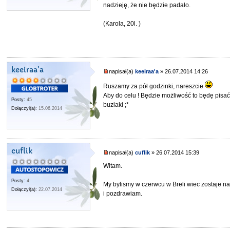
nadzieję, że nie będzie padało.
(Karola, 20l. )
keeiraa'a
napisał(a)
keeiraa'a
» 26.07.2014 14:26
Ruszamy za pół godzinki, nareszcie
Aby do celu ! Będzie możliwość to będę pisa
Posty:
45
buziaki ;*
Dołączył(a):
15.06.2014
cuflik
napisał(a)
cuflik
» 26.07.2014 15:39
Witam.
Posty:
4
My bylismy w czerwcu w Breli wiec zostaje nam
Dołączył(a):
22.07.2014
i pozdrawiam.