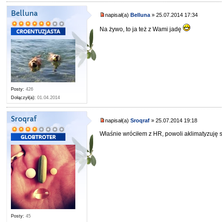
Belluna
napisał(a)
Belluna
» 25.07.2014 17:34
Na żywo, to ja też z Wami jadę
Posty:
426
Dołączył(a):
01.04.2014
Sroqraf
napisał(a)
Sroqraf
» 25.07.2014 19:18
Właśnie wróciłem z HR, powoli aklimatyzuję si
Posty:
45