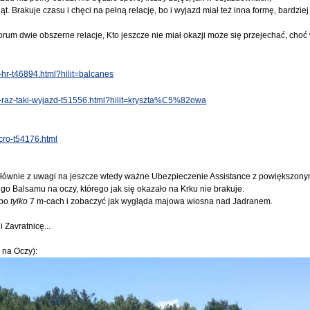
iąt. Brakuje czasu i chęci na pełną relację, bo i wyjazd miał też inna formę, bardz
orum dwie obszerne relacje, Kto jeszcze nie miał okazji może się przejechać, choć 
-hr-t46894.html?hilit=balcanes
ni-raz-taki-wyjazd-t51556.html?hilit=kryszta%C5%82owa
cro-t54176.html
głównie z uwagi na jeszcze wtedy ważne Ubezpieczenie Assistance z powiększony
 Balsamu na oczy, którego jak się okazało na Krku nie brakuje.
 po
tylko
7 m-cach i zobaczyć jak wygląda majowa wiosna nad Jadranem.
 Zavratnicę...
 na Oczy):