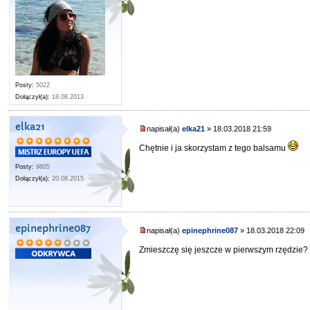
Posty:
5022
Dołączył(a):
18.08.2013
elka21
napisał(a)
elka21
» 18.03.2018 21:59
Chętnie i ja skorzystam z tego balsamu
Posty:
9805
Dołączył(a):
20.08.2015
epinephrine087
napisał(a)
epinephrine087
» 18.03.2018 22:09
Zmieszczę się jeszcze w pierwszym rzędzie