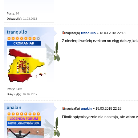
Posty:
94
Dołączył(a):
11.03.2013
tranquilo
napisał(a)
tranquilo
» 18.03.2018 22:13
Z niecierpliwością czekam na ciąg dalszy, ko
Posty:
1496
Dołączył(a):
07.02.2017
anakin
napisał(a)
anakin
» 18.03.2018 22:18
Filmik optymistycznie nie nastraja, ale wiar