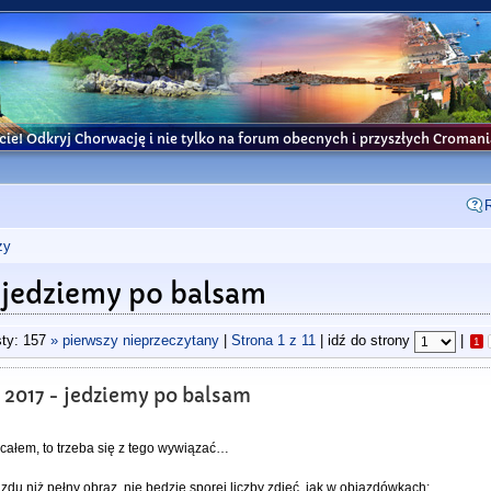
cie! Odkryj Chorwację i nie tylko na forum obecnych i przyszłych Croma
ży
- jedziemy po balsam
ty: 157
» pierwszy nieprzeczytany
|
Strona
1
z
11
| idź do strony
|
1
 2017 - jedziemy po balsam
ecałem, to trzeba się z tego wywiązać…
zdu niż pełny obraz, nie będzie sporej liczby zdjęć, jak w objazdówkach;