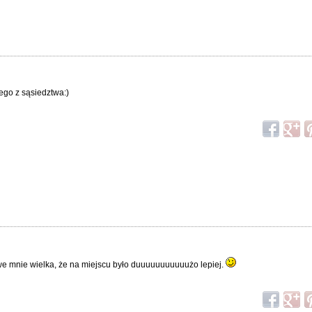
lego z sąsiedztwa:)
a we mnie wielka, że na miejscu było duuuuuuuuuuużo lepiej.