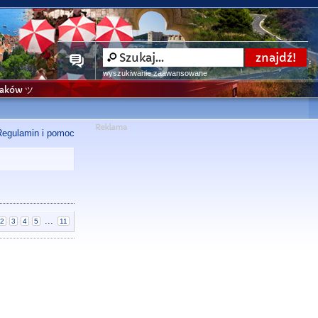
wyszukiwanie zaawansowane
niaków ツ
Regulamin i pomoc
...
2
3
4
5
11