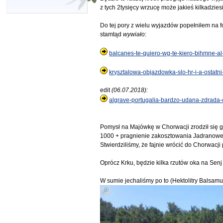
z tych 2tysięcy wrzucę może jakieś kilkadzies
Do tej pory z wielu wyjazdów popełniłem na f
stamtąd
wywiało
:
balcanes-te-quiero-wg-te-kiero-bihmne-al
krysztalowa-objazdowka-slo-hr-i-a-ostat
edit
(06.07.2018):
algrave-portugalia-bardzo-udana-zdrada-
Pomysł na Majówkę w Chorwacji zrodził się 
1000 + pragnienie zakosztowania Jadranowego
Stwierdziliśmy, że fajnie wrócić do Chorwacji
Oprócz Krku, będzie kilka rzutów oka na Senj i
W sumie jechaliśmy po to (Hektolitry Balsamu