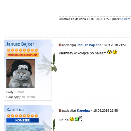
Ostatnio edytowano 18.07.2018 17:23 przez
te kiero
Janusz Bajcer
napisał(a)
Janusz Bajcer
» 18.03.2018 21:51
Pierwszy w kolejce po balsam
Posty:
109323
Dołączył(a):
10.09.2004
Katerina
napisał(a)
Katerina
» 18.03.2018 21:58
Druga