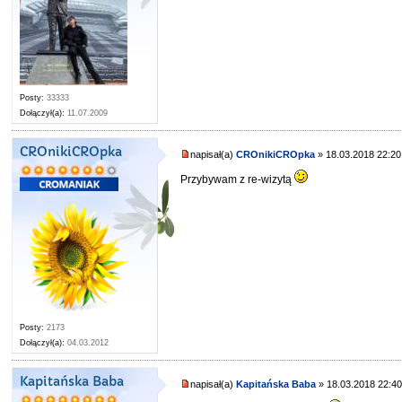
Posty:
33333
Dołączył(a):
11.07.2009
CROnikiCROpka
napisał(a)
CROnikiCROpka
» 18.03.2018 22:20
Przybywam z re-wizytą
Posty:
2173
Dołączył(a):
04.03.2012
Kapitańska Baba
napisał(a)
Kapitańska Baba
» 18.03.2018 22:4