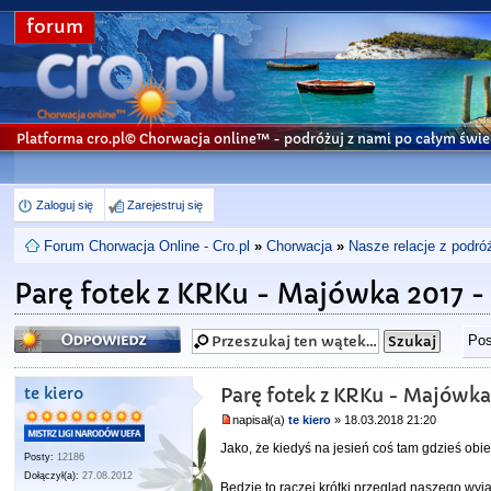
forum
Platforma cro.pl© Chorwacja online™
- podróżuj z nami po całym świe
Zaloguj się
Zarejestruj się
Forum Chorwacja Online - Cro.pl
»
Chorwacja
»
Nasze relacje z podró
Parę fotek z KRKu - Majówka 2017 
Odpowiedz
Pos
te kiero
Parę fotek z KRKu - Majówka
napisał(a)
te kiero
» 18.03.2018 21:20
Jako, że kiedyś na jesień coś tam gdzieś obi
Posty:
12186
Dołączył(a):
27.08.2012
Będzie to raczej krótki przegląd naszego wyja