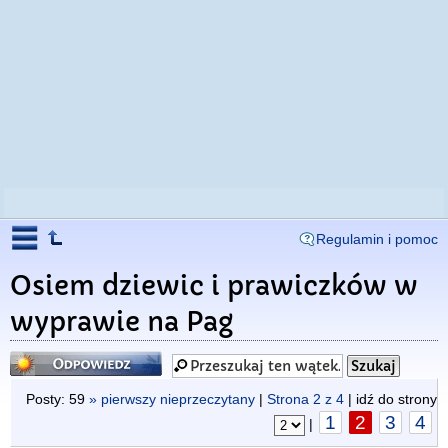
Regulamin i pomoc
Osiem dziewic i prawiczków w
wyprawie na Pag
Odpowiedz
Posty: 59
» pierwszy nieprzeczytany
|
Strona
2
z
4
| idź do strony
1
2
3
4
|