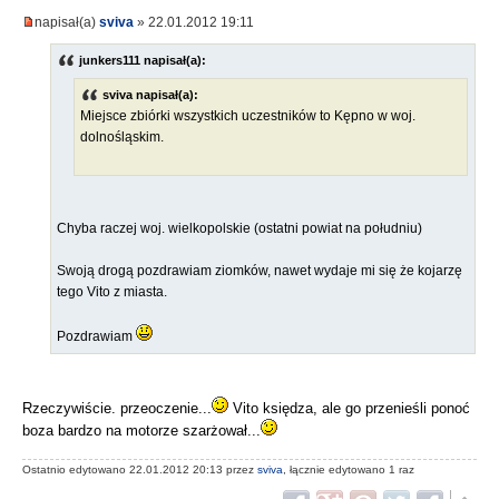
napisał(a)
sviva
» 22.01.2012 19:11
junkers111 napisał(a):
sviva napisał(a):
Miejsce zbiórki wszystkich uczestników to Kępno w woj.
dolnośląskim.
Chyba raczej woj. wielkopolskie (ostatni powiat na południu)
Swoją drogą pozdrawiam ziomków, nawet wydaje mi się że kojarzę
tego Vito z miasta.
Pozdrawiam
Rzeczywiście. przeoczenie...
Vito księdza, ale go przenieśli ponoć
boza bardzo na motorze szarżował...
Ostatnio edytowano 22.01.2012 20:13 przez
sviva
, łącznie edytowano 1 raz