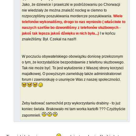
Jako, że dziewice i prawiczki w podróżowaniu po Chorwacji
nie wiedziały że można znaleźć nocleg w ciemno to
rozpoczęliśmy poszukiwania mordercze poszukiwania.
Wiele
telefonów wykonaliśmy, drogo to nas wyniosło ( właściwie to
naszych szefów bo dzwoniliśmy z telefonów służbowych -
jakoś tak lepsza jakoś dźwięku w nich była...)
I w końcu
znaleźliśmy. Był. Czekał na nas!!!
W poczuciu obywatelskiego obowiązku doniosę przełozonym
o tym, że korzystaliście bezpodstawnie z telefonu słuzbowego.
Tak nie może być. To jest wyłudzenie z Waszej strony korzysci
majatkowej. O powyższym zamelduję także administratorowi
forum i zawnioskuję o usunięcie Was z naszej społeczności.
Żeby ładować samochód przy wykorzystaniu drabiny - to już
koniec świata. Brakowało mi tam worka kartofli ??? Czyżbyście
zapomnieli.