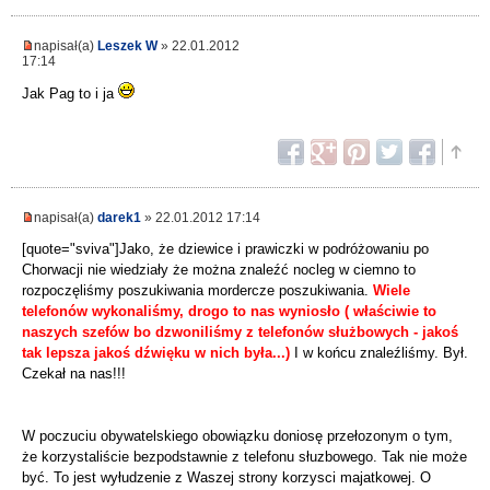
napisał(a)
Leszek W
» 22.01.2012
17:14
Jak Pag to i ja
napisał(a)
darek1
» 22.01.2012 17:14
[quote="sviva"]Jako, że dziewice i prawiczki w podróżowaniu po
Chorwacji nie wiedziały że można znaleźć nocleg w ciemno to
rozpoczęliśmy poszukiwania mordercze poszukiwania.
Wiele
telefonów wykonaliśmy, drogo to nas wyniosło ( właściwie to
naszych szefów bo dzwoniliśmy z telefonów służbowych - jakoś
tak lepsza jakoś dźwięku w nich była...)
I w końcu znaleźliśmy. Był.
Czekał na nas!!!
W poczuciu obywatelskiego obowiązku doniosę przełozonym o tym,
że korzystaliście bezpodstawnie z telefonu słuzbowego. Tak nie może
być. To jest wyłudzenie z Waszej strony korzysci majatkowej. O