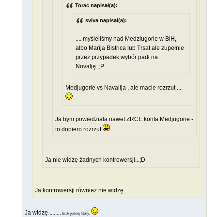
Torac napisał(a):
sviva napisał(a):
.... myśleliśmy nad Medziugorie w BiH,
albo Marija Bistrica lub Trsat ale zupełnie
przez przypadek wybór padł na
Novalję..;P
Medjugorie vs Navalija , ale macie rozrzut ....
Ja bym powiedziała nawet ZRCE konta Medjugorie -
to dopiero rozrzut
Ja nie widzę żadnych kontrowersji...;D
Ja kontrowersji również nie widzę .
Ja widzę ........
brak jednej litery.