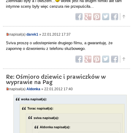
Ziemniaki były a i owszem...
worek jest na drugim filmiki ale tam
intymne sceny były więc cenzura nie przepuściła...
napisał(a)
darek1
» 22.01.2012 17:37
Sviva proszę o udostepnienie drugiego filmu, a gwarantuję, że
zapomnę o dzwonieniu z telefonu słuzbowego.
Re: Ośmioro dziewic i prawiczków w
wyprawie na Pag
napisał(a)
Aldonka
» 22.01.2012 17:40
woka napisał(a):
Torac napisał(a):
sviva napisał(a):
Aldonka napisał(a):