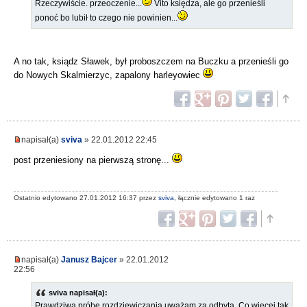
Rzeczywiście. przeoczenie...
Vito księdza, ale go przenieśli
ponoć bo lubił to czego nie powinien...
A no tak, ksiądz Sławek, był proboszczem na Buczku a przenieśli go
do Nowych Skalmierzyc, zapalony harleyowiec
napisał(a)
sviva
» 22.01.2012 22:45
post przeniesiony na pierwszą stronę...
Ostatnio edytowano 27.01.2012 16:37 przez
sviva
, łącznie edytowano 1 raz
napisał(a)
Janusz Bajcer
» 22.01.2012
22:56
sviva napisał(a):
Prawdziwą próbę rozdziewiczania uważam za odbytą. Co więcej tak