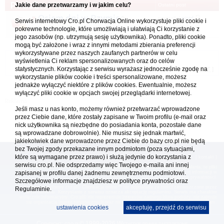
Podobne tematy
Jakie dane przetwarzamy i w jakim celu?
Ostatni post
Osiem dni w Rzymie
napisał(a)
piotrf
Serwis internetowy Cro.pl Chorwacja Online wykorzystuje pliki cookie i
06.08.2026 13:30
pokrewne technologie, które umożliwiają i ułatwiają Ci korzystanie z
w
Włochy - Italia
1
9
10
11
...
jego zasobów (np. utrzymują sesję użytkownika). Ponadto, pliki cookie
mogą być założone i wraz z innymi metodami zbierania preferencji
wykorzystywane przez naszych zaufanych partnerów w celu
Forum Chorwacja Online - Cro.pl
wyświetlenia Ci reklam spersonalizowanych oraz do celów
statystycznych. Korzystając z serwisu wyrażasz jednocześnie zgodę na
Usuń ciasteczka
• Strefa czasowa: UTC + 1 (Polska - czas zimowy) [
DST
]
wykorzystanie plików cookie i treści spersonalizowane, możesz
jednakże wyłączyć niektóre z plików cookies. Ewentualnie, możesz
wyłączyć pliki cookie w opcjach swojej przeglądarki internetowej.
Jeśli masz u nas konto, możemy również przetwarzać wprowadzone
przez Ciebie dane, które zostały zapisane w Twoim profilu (e-mail oraz
nick użytkownika są niezbędne do posiadania konta, pozostałe dane
są wprowadzane dobrowolnie). Nie musisz się jednak martwić,
jakiekolwiek dane wprowadzone przez Ciebie do bazy cro.pl nie będą
bez Twojej zgody przekazane innym podmiotom (poza sytuacjami,
które są wymagane przez prawo) i służą jedynie do korzystania z
[
reklama
] [
kontakt
]
serwisu cro.pl. Nie odsprzedamy więc Twojego e-maila ani innej
Platforma cro.pl© Chorwacja online™ wykorzystuje cookies do prawidłowego działania, te pliki
zapisanej w profilu danej żadnemu zewnętrznemu podmiotowi.
gromadzą na Twoim komputerze dane ułatwiające korzystanie z serwisu; więcej informacji w
polityce prywatności
.
Szczegółowe informacje znajdziesz w
polityce prywatności
oraz
Redakcja platformy cro.pl© Chorwacja online™ nie odpowiada za treści zamieszczone przez
Regulaminie.
użytkowników. Korzystanie z serwisu oznacza akceptację regulaminu. Serwis ma charakter
wyłącznie informacyjny. Cro.pl© nie reprezentuje interesów żadnego biura podróży, nie zajmuje
się organizacją imprez turystycznych oraz nie odpowiada za treść zamieszczonych reklam.
ustawienia cookies
akceptuję, przejdź do serwisu
Copyright: cro.pl© 1999-2026 Wszystkie prawa zastrzeżone