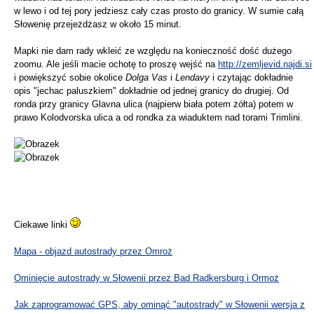
w lewo i od tej pory jedziesz cały czas prosto do granicy. W sumie całą
Słowenię przejeżdżasz w około 15 minut.
Mapki nie dam rady wkleić ze względu na konieczność dość dużego
zoomu. Ale jeśli macie ochotę to proszę wejść na
http://zemljevid.najdi.si
i powiększyć sobie okolice
Dolga Vas
i
Lendavy
i czytając dokładnie
opis "jechac paluszkiem" dokładnie od jednej granicy do drugiej. Od
ronda przy granicy Glavna ulica (najpierw biała potem żółta) potem w
prawo Kolodvorska ulica a od rondka za wiaduktem nad torami Trimlini.
Ciekawe linki
Mapa - objazd autostrady przez Omroż
Ominięcie autostrady w Słowenii przez Bad Radkersburg i Ormoż
Jak zaprogramować GPS, aby ominąć "autostrady" w Słowenii wersja z