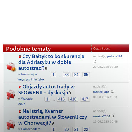
Podobne tematy
Ostatni post
Czy Bałtyk to konkurencja
napisał(a)
piekara114
dla Adriatyku w dobie
20.08.2025 08:30
autostrad?
w
Rozmowy o
1
83
84
85
...
turystyce i nie tylko
Objazdy autostrady w
napisał(a)
SŁOWENII - dyskusja
maciek_apo
06.08.2026 15:11
w
Wakacje
1
415
416
417
...
2026
Na Istrię, Kvarner
napisał(a)
autostradami w Słowenii czy
mentos2504
19.06.2025 09:48
w Chorwacji?
w
Samochodem -
1
20
21
22
...