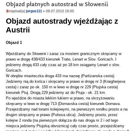
Objazd płatnych autostrad w Słowenii
napisał(a)
jorgus111
» 08.07.2010 16:00
Objazd autostrady wjeżdżając z
Austrii
Objazd 1
Wjeżdżamy do Słowenii i zaraz za mostem granicznym skręcamy w
prawo w drogę 438/433 kierunek Trate, Lenart w Slov. Goricach. I
jedziemy drogą 433 cały czas aż po 18 km osiągamy Lenart v slov.
Goricach.
W obrębie miasteczka droga 433 ma nazwę (Partizanska cesta).
Jedziemy nią do końca i skręcamy w prawo w drogę nr 3 (Kraigherjeva
cesta) i zaraz po ok. 150 m w lewo w drogę nr 229 (Ptujska cesta)
kierunek Ptuj. Drogą 229 jedziemy aż do Ptuja - ok. 21 km.
Po wjeździe do miasta lekkim łukiem w prawo, na skrzyżowaniu
skręcamy w lewo w drogę 713 (Dornavska cesta) kierunek Dornava.
Przejeżdżamy nad torami kolejowymi, na pierwszym rondku prosto a na
drugim skręcamy w prawo (Puhova ulica). Jedziemy prosto, przez
kolejne 2 ronda (na pierwszym dołącza do nas droga nr 2 i od tego
miejsca jedziemy Ptujską obvoznicą) cały czas prosto, przejeżdżamy