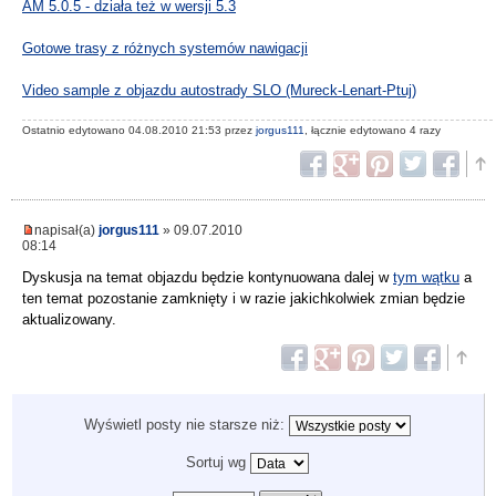
AM 5.0.5 - działa też w wersji 5.3
Gotowe trasy z różnych systemów nawigacji
Video sample z objazdu autostrady SLO (Mureck-Lenart-Ptuj)
Ostatnio edytowano 04.08.2010 21:53 przez
jorgus111
, łącznie edytowano 4 razy
napisał(a)
jorgus111
» 09.07.2010
08:14
Dyskusja na temat objazdu będzie kontynuowana dalej w
tym wątku
a
ten temat pozostanie zamknięty i w razie jakichkolwiek zmian będzie
aktualizowany.
Wyświetl posty nie starsze niż:
Sortuj wg