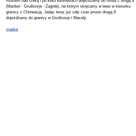
mostem nad rzeką i po kilku kilometrach dojeżdżamy do ronda z drogą 9
(Maribor - Gruškovje - Zagreb), na którym skręcamy w lewo w kierunku
granicy z Chorwacją. Jadąc teraz już cały czas prosto drogą 9
dojeżdżamy do granicy w Gruškovje / Macelji.
mapka