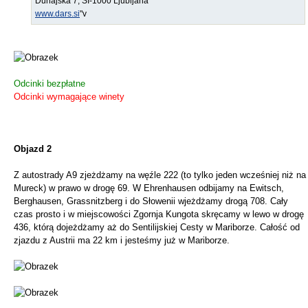
Dunajska 7, SI-1000 Ljubljana
www.dars.si
"v
Odcinki bezpłatne
Odcinki wymagające winety
Objazd 2
Z autostrady A9 zjeżdżamy na węźle 222 (to tylko jeden wcześniej niż na
Mureck) w prawo w drogę 69. W Ehrenhausen odbijamy na Ewitsch,
Berghausen, Grassnitzberg i do Słowenii wjeżdżamy drogą 708. Cały
czas prosto i w miejscowości Zgornja Kungota skręcamy w lewo w drogę
436, którą dojeżdżamy aż do Sentilijskiej Cesty w Mariborze. Całość od
zjazdu z Austrii ma 22 km i jesteśmy już w Mariborze.