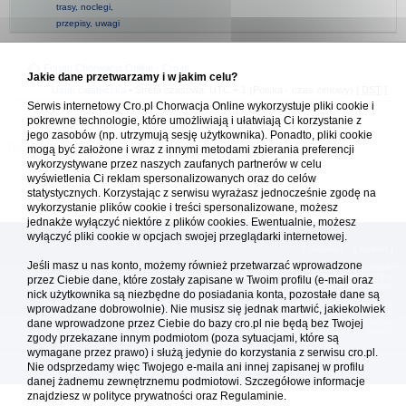
trasy, noclegi,
przepisy, uwagi
Forum Chorwacja Online - Cro.pl
Jakie dane przetwarzamy i w jakim celu?
Usuń ciasteczka
• Strefa czasowa: UTC + 1 (Polska - czas zimowy) [
DST
]
Serwis internetowy Cro.pl Chorwacja Online wykorzystuje pliki cookie i
pokrewne technologie, które umożliwiają i ułatwiają Ci korzystanie z
jego zasobów (np. utrzymują sesję użytkownika). Ponadto, pliki cookie
mogą być założone i wraz z innymi metodami zbierania preferencji
wykorzystywane przez naszych zaufanych partnerów w celu
wyświetlenia Ci reklam spersonalizowanych oraz do celów
statystycznych. Korzystając z serwisu wyrażasz jednocześnie zgodę na
wykorzystanie plików cookie i treści spersonalizowane, możesz
jednakże wyłączyć niektóre z plików cookies. Ewentualnie, możesz
wyłączyć pliki cookie w opcjach swojej przeglądarki internetowej.
[
reklama
] [
kontakt
]
Jeśli masz u nas konto, możemy również przetwarzać wprowadzone
Platforma cro.pl© Chorwacja online™ wykorzystuje cookies do prawidłowego działania, te pliki
gromadzą na Twoim komputerze dane ułatwiające korzystanie z serwisu; więcej informacji w
przez Ciebie dane, które zostały zapisane w Twoim profilu (e-mail oraz
polityce prywatności
.
nick użytkownika są niezbędne do posiadania konta, pozostałe dane są
Redakcja platformy cro.pl© Chorwacja online™ nie odpowiada za treści zamieszczone przez
wprowadzane dobrowolnie). Nie musisz się jednak martwić, jakiekolwiek
użytkowników. Korzystanie z serwisu oznacza akceptację regulaminu. Serwis ma charakter
wyłącznie informacyjny. Cro.pl© nie reprezentuje interesów żadnego biura podróży, nie zajmuje
dane wprowadzone przez Ciebie do bazy cro.pl nie będą bez Twojej
się organizacją imprez turystycznych oraz nie odpowiada za treść zamieszczonych reklam.
zgody przekazane innym podmiotom (poza sytuacjami, które są
wymagane przez prawo) i służą jedynie do korzystania z serwisu cro.pl.
Nie odsprzedamy więc Twojego e-maila ani innej zapisanej w profilu
Copyright: cro.pl© 1999-2026 Wszystkie prawa zastrzeżone
danej żadnemu zewnętrznemu podmiotowi. Szczegółowe informacje
znajdziesz w
polityce prywatności
oraz Regulaminie.