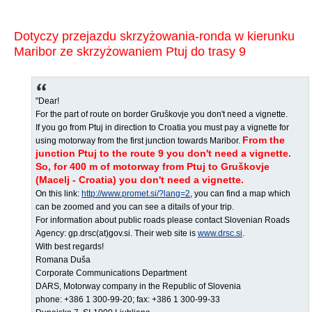
Dotyczy przejazdu skrzyżowania-ronda w kierunku
Maribor ze skrzyżowaniem Ptuj do trasy 9
"Dear!
For the part of route on border Gruškovje you don't need a vignette.
If you go from Ptuj in direction to Croatia you must pay a vignette for
From the
using motorway from the first junction towards Maribor.
junction Ptuj to the route 9 you don't need a vignette.
So, for 400 m of motorway from Ptuj to Gruškovje
(Macelj - Croatia) you don't need a vignette.
On this link:
http://www.promet.si/?lang=2
, you can find a map which
can be zoomed and you can see a ditails of your trip.
For information about public roads please contact Slovenian Roads
Agency: gp.drsc(at)gov.si. Their web site is
www.drsc.si
.
With best regards!
Romana Duša
Corporate Communications Department
DARS, Motorway company in the Republic of Slovenia
phone: +386 1 300-99-20; fax: +386 1 300-99-33