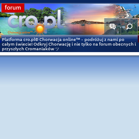
forum
Platforma cro.pl© Chorwacja online™
- podróżuj z nami po
całym świecie! Odkryj Chorwację i nie tylko na forum obecnych i
przyszłych Cromaniaków ツ