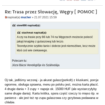
Re: Trasa przez Słowację, Węgry [ POMOC ]
napisał(a)
mucher
» 21.07.2021 15:59
stew666 napisał(a):
stachmat napisał(a):
A czy na trasie przy 86 lub 74 na Węgrzech możecie polecić
jakąś knajpkę z gulaszową lub leczo.
Teoretycznie szybko tanio i dobrze jest niemożliwe, lecz może
ktoś coś wie ciekawego.
Polecam tu:
Józsi Bácsi Vendéglője és Szállodája
Oj tak, jedliśmy wczoraj - ja akurat gulasz(porkolt) z kluskami, porcje
ogromne, obsługa sprawna, menu po polsku jest, można karta płacić.
4 drugie dania + 3 zupy + napoje ok. 15000 HUF (ale wystarczyłyby
same drugie dania). Karta krótka, spora część rzeczy to mięso itp. w
panierce - ale jest też np zupa gulaszowa czy grzybowa podawana w
chlebie.