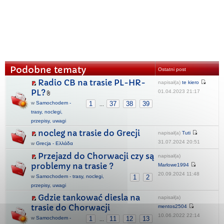
Podobne tematy
Ostatni post
Radio CB na trasie PL-HR-
napisał(a)
te kiero
PL?
01.04.2023 21:17
w
Samochodem -
1
37
38
39
...
trasy, noclegi,
przepisy, uwagi
nocleg na trasie do Grecji
napisał(a)
Tuti
31.07.2024 20:51
w
Grecja - Ελλάδα
Przejazd do Chorwacji czy są
napisał(a)
problemy na trasie ?
Marlowe1994
20.09.2024 11:48
w
Samochodem - trasy, noclegi,
1
2
przepisy, uwagi
Gdzie tankować diesla na
napisał(a)
trasie do Chorwacji
mentos2504
10.06.2022 22:14
w
Samochodem -
1
11
12
13
...