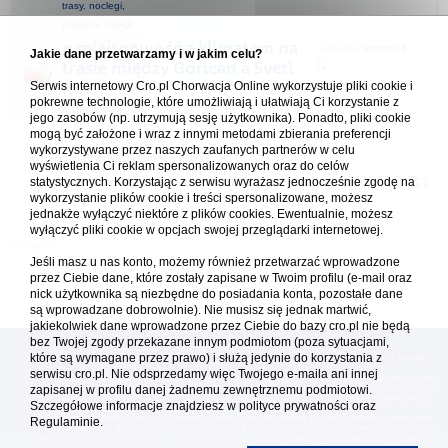
trasy, noclegi,
przepisy, uwagi
miejscowość z klimatem na
napisał(a)
empire13
Jakie dane przetwarzamy i w jakim celu?
trasie między Gorican a Sveti
22.07.2022 22:30
Serwis internetowy Cro.pl Chorwacja Online wykorzystuje pliki cookie i
Rok
pokrewne technologie, które umożliwiają i ułatwiają Ci korzystanie z
w
Chorwackie ABC
jego zasobów (np. utrzymują sesję użytkownika). Ponadto, pliki cookie
mogą być założone i wraz z innymi metodami zbierania preferencji
wykorzystywane przez naszych zaufanych partnerów w celu
Forum Chorwacja Online - Cro.pl
wyświetlenia Ci reklam spersonalizowanych oraz do celów
statystycznych. Korzystając z serwisu wyrażasz jednocześnie zgodę na
Usuń ciasteczka
• Strefa czasowa: UTC + 1 (Polska - czas zimowy) [
DST
]
wykorzystanie plików cookie i treści spersonalizowane, możesz
jednakże wyłączyć niektóre z plików cookies. Ewentualnie, możesz
wyłączyć pliki cookie w opcjach swojej przeglądarki internetowej.
Jeśli masz u nas konto, możemy również przetwarzać wprowadzone
przez Ciebie dane, które zostały zapisane w Twoim profilu (e-mail oraz
nick użytkownika są niezbędne do posiadania konta, pozostałe dane
są wprowadzane dobrowolnie). Nie musisz się jednak martwić,
jakiekolwiek dane wprowadzone przez Ciebie do bazy cro.pl nie będą
bez Twojej zgody przekazane innym podmiotom (poza sytuacjami,
które są wymagane przez prawo) i służą jedynie do korzystania z
[
reklama
] [
kontakt
]
serwisu cro.pl. Nie odsprzedamy więc Twojego e-maila ani innej
Platforma cro.pl© Chorwacja online™ wykorzystuje cookies do prawidłowego działania, te pliki
zapisanej w profilu danej żadnemu zewnętrznemu podmiotowi.
gromadzą na Twoim komputerze dane ułatwiające korzystanie z serwisu; więcej informacji w
polityce prywatności
.
Szczegółowe informacje znajdziesz w
polityce prywatności
oraz
Redakcja platformy cro.pl© Chorwacja online™ nie odpowiada za treści zamieszczone przez
Regulaminie.
użytkowników. Korzystanie z serwisu oznacza akceptację regulaminu. Serwis ma charakter
wyłącznie informacyjny. Cro.pl© nie reprezentuje interesów żadnego biura podróży, nie zajmuje