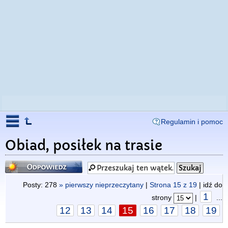
Regulamin i pomoc
Obiad, posiłek na trasie
Odpowiedz
Posty: 278
» pierwszy nieprzeczytany
|
Strona
15
z
19
| idź do
1
strony
|
...
12
13
14
15
16
17
18
19