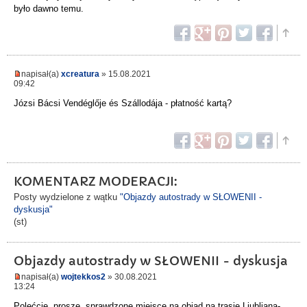
było dawno temu.
napisał(a)
xcreatura
» 15.08.2021
09:42
Józsi Bácsi Vendéglője és Szállodája - płatność kartą?
KOMENTARZ MODERACJI:
Posty wydzielone z wątku
"Objazdy autostrady w SŁOWENII -
dyskusja"
(st)
Objazdy autostrady w SŁOWENII - dyskusja
napisał(a)
wojtekkos2
» 30.08.2021
13:24
Polećcie, proszę, sprawdzone miejsce na obiad na trasie Ljubljana-