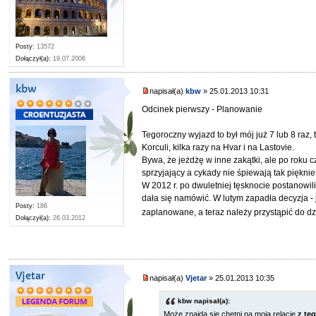
Posty:
13572
Dołączył(a):
19.07.2006
kbw
napisał(a)
kbw
» 25.01.2013 10:31
Odcinek pierwszy - Planowanie
Tegoroczny wyjazd to był mój już 7 lub 8 raz,
Korculi, kilka razy na Hvar i na Lastovie.
Bywa, że jeżdżę w inne zakątki, ale po roku 
sprzyjający a cykady nie śpiewają tak pięknie
W 2012 r. po dwuletniej tęsknocie postanowili
dała się namówić. W lutym zapadła decyzja - 
Posty:
186
zaplanowane, a teraz należy przystąpić do działani
Dołączył(a):
26.03.2012
Vjetar
napisał(a)
Vjetar
» 25.01.2013 10:35
kbw napisał(a):
Może znajdą się chętni na moją relację
z te