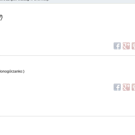
elonogórzanko:)