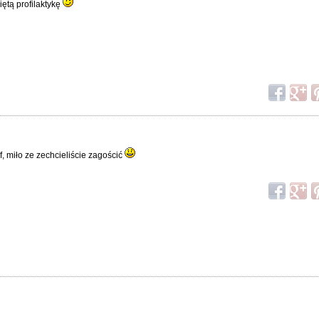
niętą profilaktykę
rf, miło ze zechcieliście zagościć