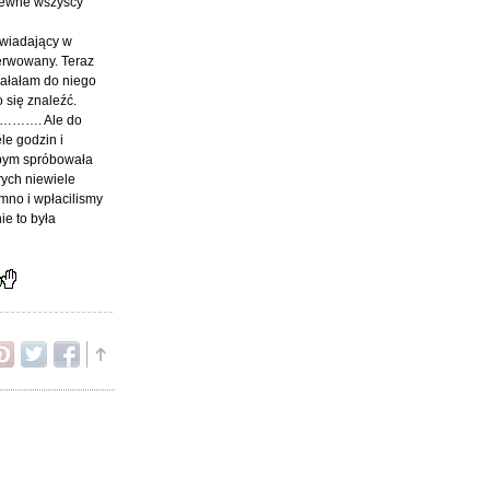
apewne wszyscy
owiadający w
zerwowany. Teraz
pałałam do niego
 się znaleźć.
……………. Ale do
le godzin i
żebym spróbowała
rych niewiele
mno i wpłacilismy
ie to była