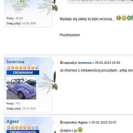
Wydaje się jakby to było wczoraj....
Posty:
45308
Dołączył(a):
04.06.2008
Pozdrawiam
loverosa
napisał(a)
loverosa
» 25.01.2013 10:43
Ja również z ciekawością poczytam...witaj zi
Posty:
753
Dołączył(a):
22.07.2012
Agasz
napisał(a)
Agasz
» 25.01.2013 10:47
Jestem i ja