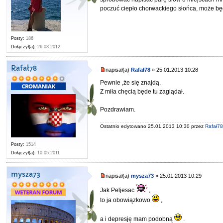
poczuć ciepło chorwackiego słońca, może bę
Posty:
186
Dołączył(a):
26.03.2012
Rafał78
napisał(a)
Rafał78
» 25.01.2013 10:28
Pewnie ,że się znajdą.
Z miła chęcią będe tu zaglądał.
Pozdrawiam.
Ostatnio edytowano 25.01.2013 10:30 przez
Rafał7
Posty:
1514
Dołączył(a):
10.05.2011
mysza73
napisał(a)
mysza73
» 25.01.2013 10:29
Jak Peljesac
,
to ja obowiązkowo
,
a i depresję mam podobną
.