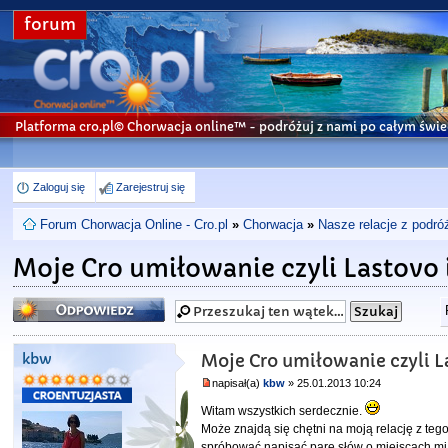
forum
Platforma cro.pl© Chorwacja online™
- podróżuj z nami po całym świe
Zaloguj się
Zarejestruj się
Forum Chorwacja Online - Cro.pl
»
Chorwacja
»
Nasze relacje z podró
Moje Cro umiłowanie czyli Lastovo i
Odpowiedz
kbw
Moje Cro umiłowanie czyli La
napisał(a)
kbw
» 25.01.2013 10:24
Witam wszystkich serdecznie.
Może znajdą się chętni na moją relację z teg
spróbować napisać parę słów o miejscach mi