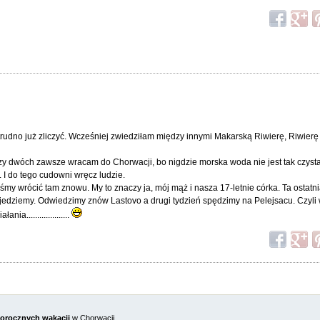
 trudno już zliczyć. Wcześniej zwiedziłam między innymi Makarską Riwierę, Riwierę
czy dwóch zawsze wracam do Chorwacji, bo nigdzie morska woda nie jest tak czysta 
. I do tego cudowni wręcz ludzie.
śmy wrócić tam znowu. My to znaczy ja, mój mąż i nasza 17-letnie córka. Ta ostatni
jedziemy. Odwiedzimy znów Lastovo a drugi tydzień spędzimy na Pelejsacu. Czyli w
a....................
gorocznych wakacji
w Chorwacji.