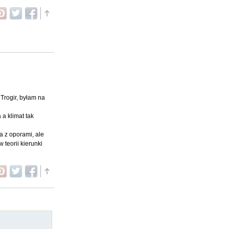
 Trogir, byłam na
a klimat tak
a z oporami, ale
 teorii kierunki