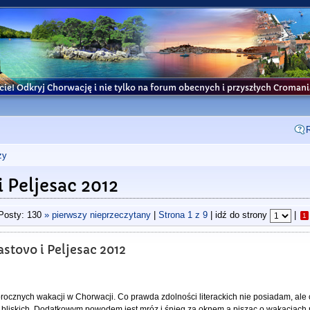
cie! Odkryj Chorwację i nie tylko na forum obecnych i przyszłych Croma
ży
 Peljesac 2012
Posty: 130
» pierwszy nieprzeczytany
|
Strona
1
z
9
| idź do strony
|
1
stovo i Peljesac 2012
orocznych wakacji w Chorwacji. Co prawda zdolności literackich nie posiadam, ale
 bliskich. Dodatkowym powodem jest mróz i śnieg za oknem a pisząc o wakacjach