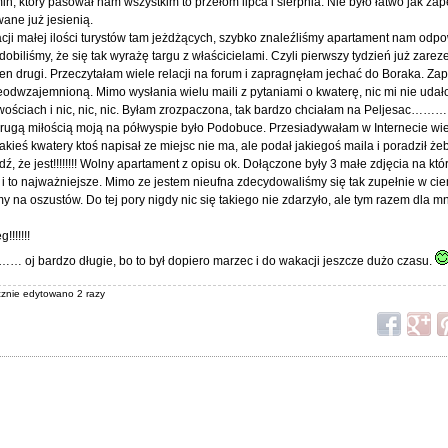
n, który pasował nam wszystkim to przełom lipca i sierpnia. Nie było łatwo jak z
ane już jesienią.
acji małej ilości turystów tam jeżdżących, szybko znaleźliśmy apartament nam odp
obiliśmy, że się tak wyrażę targu z właścicielami. Czyli pierwszy tydzień już zare
en drugi. Przeczytałam wiele relacji na forum i zapragnęłam jechać do Boraka. Za
ieodwzajemnioną. Mimo wysłania wielu maili z pytaniami o kwaterę, nic mi nie udało
wościach i nic, nic, nic. Byłam zrozpaczona, tak bardzo chciałam na Peljesac…
 Drugą miłością moją na półwyspie było Podobuce. Przesiadywałam w Internecie wie
jakieś kwatery ktoś napisał ze miejsc nie ma, ale podał jakiegoś maila i poradził 
 że jest!!!!!!!! Wolny apartament z opisu ok. Dołączone były 3 małe zdjęcia na któ
i to najważniejsze. Mimo ze jestem nieufna zdecydowaliśmy się tak zupełnie w cie
my na oszustów. Do tej pory nigdy nic się takiego nie zdarzyło, ale tym razem dla mn
!!!!!!
 oj bardzo długie, bo to był dopiero marzec i do wakacji jeszcze dużo czasu.
ącznie edytowano 2 razy