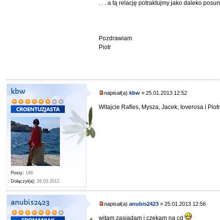
. . . a tą relację potraktujmy jako daleko posu
Pozdrawiam
Piotr
kbw
napisał(a)
kbw
» 25.01.2013 12:52
Witajcie Rafles, Mysza, Jacek, Ioverosa i Piot
Posty:
186
Dołączył(a):
26.03.2012
anubis2423
napisał(a)
anubis2423
» 25.01.2013 12:56
witam zasiadam i czekam na cd