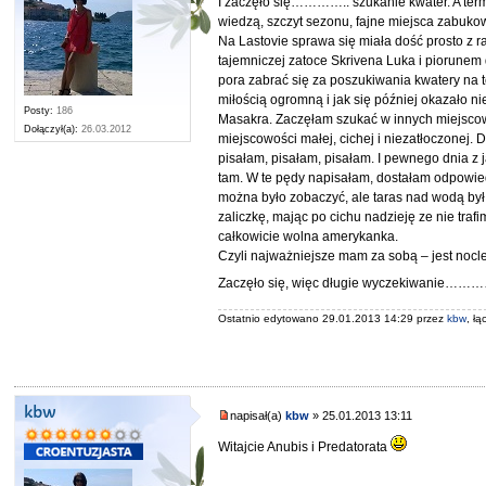
I zaczęło się………….. szukanie kwater. A termi
wiedzą, szczyt sezonu, fajne miejsca zabukow
Na Lastovie sprawa się miała dość prosto z r
tajemniczej zatoce Skrivena Luka i piorunem d
pora zabrać się za poszukiwania kwatery na t
miłością ogromną i jak się później okazało n
Posty:
186
Masakra. Zaczęłam szukać w innych miejsco
Dołączył(a):
26.03.2012
miejscowości małej, cichej i niezatłoczonej.
pisałam, pisałam, pisałam. I pewnego dnia z 
tam. W te pędy napisałam, dostałam odpowiedź,
można było zobaczyć, ale taras nad wodą był 
zaliczkę, mając po cichu nadzieję ze nie trafi
całkowicie wolna amerykanka.
Czyli najważniejsze mam za sobą – jest nocleg!
Zaczęło się, więc długie wyczekiwanie……………
Ostatnio edytowano 29.01.2013 14:29 przez
kbw
, ł
kbw
napisał(a)
kbw
» 25.01.2013 13:11
Witajcie Anubis i Predatorata