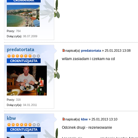
Posty:
764
Dołączył(a):
06.07.2009
predatortata
napisał(a)
predatortata
» 25.01.2013 13:08
witam zasiadam i czekam na cd
Posty:
316
Dołączył(a):
04.01.2011
kbw
napisał(a)
kbw
» 25.01.2013 13:10
Odcinek drugi - rezerwowanie