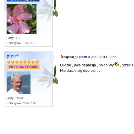
Posty:
371
Dołączył(a):
13.02.2012
piotrf
napisał(a)
piotrf
» 25.01.2013 12:32
Ludzie , jaka depresja , no co Wy
, przecie
Nie dajcie się depresji . . .
Posty:
20004
Dołączył(a):
26.07.2009