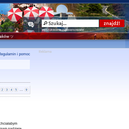
wyszukiwanie zaawansowane
niaków ツ
Regulamin i pomoc
...
2
3
4
5
9
 chciałabym
 mam nadzieję