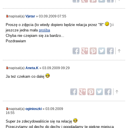
napisał(a)
Vjetar
» 03.09.2009 07:55
Proszę o zdjęcia (to wtedy dopiero będzie relacja przez "R"
) i
jeszcze jedna mała
prośba
Chyba nie czepiam się za bardzo...
Pozdrawiam
napisał(a)
Aneta.K
» 03.09.2009 09:29
Ja też czekam co dalej
napisał(a)
oginioszki
» 03.09.2009
16:55
Super że zdecydowaliście się na relację
Przeczytamy od dechy do dechy i poogladamy te piękne miejsca