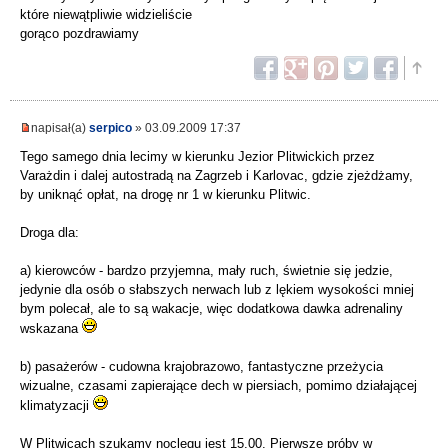
które niewątpliwie widzieliście
gorąco pozdrawiamy
napisał(a)
serpico
» 03.09.2009 17:37
Tego samego dnia lecimy w kierunku Jezior Plitwickich przez
Varażdin i dalej autostradą na Zagrzeb i Karlovac, gdzie zjeżdżamy,
by uniknąć opłat, na drogę nr 1 w kierunku Plitwic.
Droga dla:
a) kierowców - bardzo przyjemna, mały ruch, świetnie się jedzie,
jedynie dla osób o słabszych nerwach lub z lękiem wysokości mniej
bym polecał, ale to są wakacje, więc dodatkowa dawka adrenaliny
wskazana
b) pasażerów - cudowna krajobrazowo, fantastyczne przeżycia
wizualne, czasami zapierające dech w piersiach, pomimo działającej
klimatyzacji
W Plitwicach szukamy noclegu jest 15.00. Pierwsze próby w