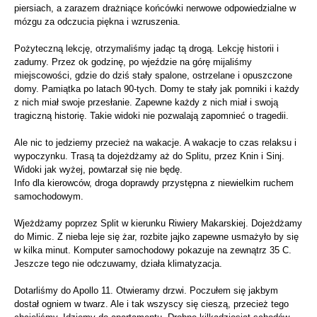
piersiach, a zarazem drażniące końcówki nerwowe odpowiedzialne w
mózgu za odczucia piękna i wzruszenia.
Pożyteczną lekcję, otrzymaliśmy jadąc tą drogą. Lekcję historii i
zadumy. Przez ok godzinę, po wjeździe na górę mijaliśmy
miejscowości, gdzie do dziś stały spalone, ostrzelane i opuszczone
domy. Pamiątka po latach 90-tych. Domy te stały jak pomniki i każdy
z nich miał swoje przesłanie. Zapewne każdy z nich miał i swoją
tragiczną historię. Takie widoki nie pozwalają zapomnieć o tragedii.
Ale nic to jedziemy przecież na wakacje. A wakacje to czas relaksu i
wypoczynku. Trasą ta dojeżdżamy aż do Splitu, przez Knin i Sinj.
Widoki jak wyżej, powtarzał się nie będę.
Info dla kierowców, droga doprawdy przystępna z niewielkim ruchem
samochodowym.
Wjeżdżamy poprzez Split w kierunku Riwiery Makarskiej. Dojeżdżamy
do Mimic. Z nieba leje się żar, rozbite jajko zapewne usmażyło by się
w kilka minut. Komputer samochodowy pokazuje na zewnątrz 35 C.
Jeszcze tego nie odczuwamy, działa klimatyzacja.
Dotarliśmy do Apollo 11. Otwieramy drzwi. Poczułem się jakbym
dostał ogniem w twarz. Ale i tak wszyscy się cieszą, przecież tego