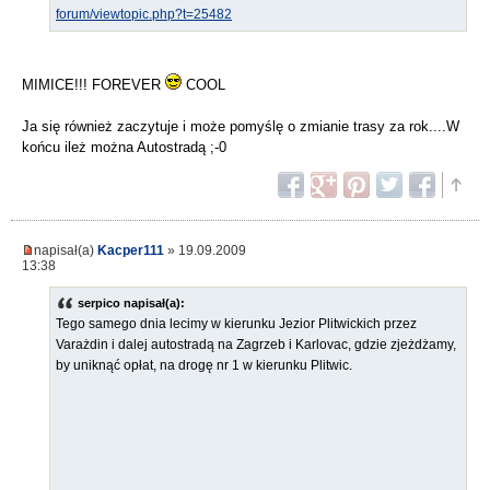
forum/viewtopic.php?t=25482
MIMICE!!! FOREVER
COOL
Ja się również zaczytuje i może pomyślę o zmianie trasy za rok....W
końcu ileż można Autostradą ;-0
napisał(a)
Kacper111
» 19.09.2009
13:38
serpico napisał(a):
Tego samego dnia lecimy w kierunku Jezior Plitwickich przez
Varażdin i dalej autostradą na Zagrzeb i Karlovac, gdzie zjeżdżamy,
by uniknąć opłat, na drogę nr 1 w kierunku Plitwic.