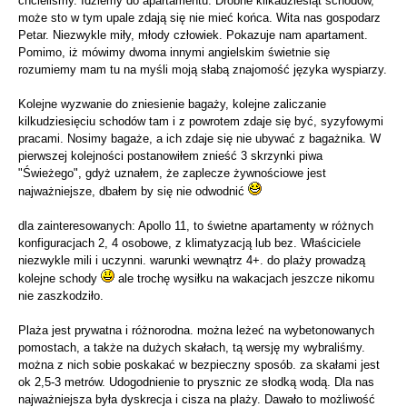
chcieliśmy. Idziemy do apartamentu. Drobne kilkadziesiąt schodów,
może sto w tym upale zdają się nie mieć końca. Wita nas gospodarz
Petar. Niezwykle miły, młody człowiek. Pokazuje nam apartament.
Pomimo, iż mówimy dwoma innymi angielskim świetnie się
rozumiemy mam tu na myśli moją słabą znajomość języka wyspiarzy.
Kolejne wyzwanie do zniesienie bagaży, kolejne zaliczanie
kilkudziesięciu schodów tam i z powrotem zdaje się być, syzyfowymi
pracami. Nosimy bagaże, a ich zdaje się nie ubywać z bagażnika. W
pierwszej kolejności postanowiłem znieść 3 skrzynki piwa
"Świeżego", gdyż uznałem, że zaplecze żywnościowe jest
najważniejsze, dbałem by się nie odwodnić
dla zainteresowanych: Apollo 11, to świetne apartamenty w różnych
konfiguracjach 2, 4 osobowe, z klimatyzacją lub bez. Właściciele
niezwykle mili i uczynni. warunki wewnątrz 4+. do plaży prowadzą
kolejne schody
ale trochę wysiłku na wakacjach jeszcze nikomu
nie zaszkodziło.
Plaża jest prywatna i różnorodna. można leżeć na wybetonowanych
pomostach, a także na dużych skałach, tą wersję my wybraliśmy.
można z nich sobie poskakać w bezpieczny sposób. za skałami jest
ok 2,5-3 metrów. Udogodnienie to prysznic ze słodką wodą. Dla nas
najważniejsza była dyskrecja i cisza na plaży. Dawało to możliwość