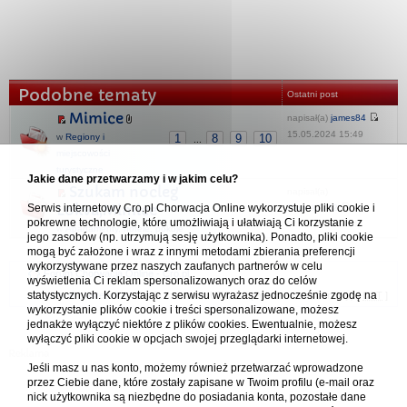
Podobne tematy
Ostatni post
Mimice
napisał(a)
james84
15.05.2024 15:49
w
Regiony i
1
8
9
10
...
miejscowości
turystyczne
Jakie dane przetwarzamy i w jakim celu?
Szukam nocleg
napisał(a)
Serwis internetowy Cro.pl Chorwacja Online wykorzystuje pliki cookie i
Lokva,Mimice
Piotrek7722
pokrewne technologie, które umożliwiają i ułatwiają Ci korzystanie z
04.05.2025 16:44
w
Apartamenty, hotele, pokoje
jego zasobów (np. utrzymują sesję użytkownika). Ponadto, pliki cookie
mogą być założone i wraz z innymi metodami zbierania preferencji
wykorzystywane przez naszych zaufanych partnerów w celu
Forum Chorwacja Online - Cro.pl
wyświetlenia Ci reklam spersonalizowanych oraz do celów
statystycznych. Korzystając z serwisu wyrażasz jednocześnie zgodę na
Usuń ciasteczka
• Strefa czasowa: UTC + 1 (Polska - czas zimowy) [
DST
]
wykorzystanie plików cookie i treści spersonalizowane, możesz
jednakże wyłączyć niektóre z plików cookies. Ewentualnie, możesz
wyłączyć pliki cookie w opcjach swojej przeglądarki internetowej.
Jeśli masz u nas konto, możemy również przetwarzać wprowadzone
przez Ciebie dane, które zostały zapisane w Twoim profilu (e-mail oraz
nick użytkownika są niezbędne do posiadania konta, pozostałe dane