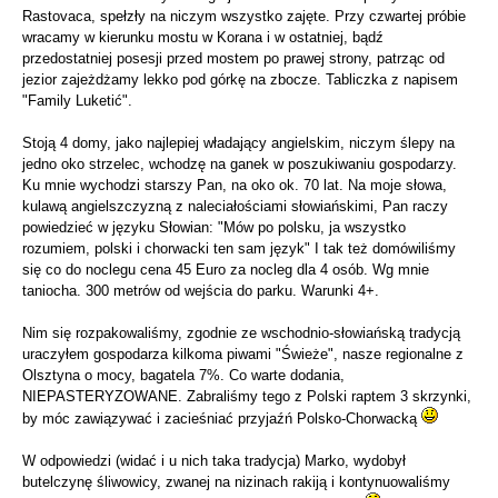
Rastovaca, spełzły na niczym wszystko zajęte. Przy czwartej próbie
wracamy w kierunku mostu w Korana i w ostatniej, bądź
przedostatniej posesji przed mostem po prawej strony, patrząc od
jezior zajeżdżamy lekko pod górkę na zbocze. Tabliczka z napisem
"Family Luketić".
Stoją 4 domy, jako najlepiej władający angielskim, niczym ślepy na
jedno oko strzelec, wchodzę na ganek w poszukiwaniu gospodarzy.
Ku mnie wychodzi starszy Pan, na oko ok. 70 lat. Na moje słowa,
kulawą angielszczyzną z naleciałościami słowiańskimi, Pan raczy
powiedzieć w języku Słowian: "Mów po polsku, ja wszystko
rozumiem, polski i chorwacki ten sam język" I tak też domówiliśmy
się co do noclegu cena 45 Euro za nocleg dla 4 osób. Wg mnie
taniocha. 300 metrów od wejścia do parku. Warunki 4+.
Nim się rozpakowaliśmy, zgodnie ze wschodnio-słowiańską tradycją
uraczyłem gospodarza kilkoma piwami "Świeże", nasze regionalne z
Olsztyna o mocy, bagatela 7%. Co warte dodania,
NIEPASTERYZOWANE. Zabraliśmy tego z Polski raptem 3 skrzynki,
by móc zawiązywać i zacieśniać przyjaźń Polsko-Chorwacką
W odpowiedzi (widać i u nich taka tradycja) Marko, wydobył
butelczynę śliwowicy, zwanej na nizinach rakiją i kontynuowaliśmy