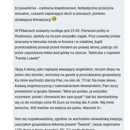
b) pasażerów - cudowna krajobrazowo, fantastyczne przeżycia
wizualne, czasami zapierające dech w piersiach, pomimo
działającej klimatyzacji
W Plitwicach szukamy noclegu jest 15.00. Pierwsze próby w
Rastovaca, spełzły na niczym wszystko zajęte. Przy czwartej próbie
wracamy w kierunku mostu w Korana i w ostatniej, bądź
przedostatniej posesji przed mostem po prawej strony, patrząc od
jezior zajeżdżamy lekko pod górkę na zbocze. Tabliczka z napisem
"Family Luketić".
Stoją 4 domy, jako najlepiej władający angielskim, niczym ślepy na
jedno oko strzelec, wchodzę na ganek w poszukiwaniu gospodarzy.
Ku mnie wychodzi starszy Pan, na oko ok. 70 lat. Na moje słowa,
kulawą angielszczyzną z naleciałościami słowiańskimi, Pan raczy
powiedzieć w języku Słowian: "Mów po polsku, ja wszystko
rozumiem, polski i chorwacki ten sam język" I tak też domówiliśmy
się co do noclegu cena 45 Euro za nocleg dla 4 osób. Wg mnie
taniocha. 300 metrów od wejścia do parku. Warunki 4+.
Nim się rozpakowaliśmy, zgodnie ze wschodnio-słowiańską tradycją
uraczyłem gospodarza kilkoma piwami "Świeże", nasze regionalne