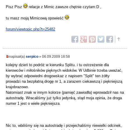
Pisz Pisz
relacje z Mimic zawsze chętnie czytam:D ,
tu masz moją Mimicową opowieść
forum/viewtopic.php?t=25482
napisał(a)
serpico
» 06.09.2009 16:58
kolejny dzień to podróż w kierunku Splitu. i tu ostrzeżenie dla
kierowców i miłośników pięknych widoków. W Udbinie trzeba uważać,
by wybrać odpowiedni drogowskaz z napisem "Split" ten żółty
prowadzi na bezpłatną drogę nr 1, a zarazem ciekawszą i piękniejszą
krajobrazowo.
Natomiast znak w innym kolorze (pamięć zawiodła) wprowadził nas na
autostradę. Wracaliśmy już tylko jedynką, stąd moja opinia, że droga
numer 1 jest o wiele piękniejsza.
Nic to, wbiliśmy się na autostradę i przejechaliśmy niewielki odcinek,