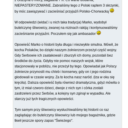
z Olsztyna o mocy, bagatela 7%. Co warte dodania,
NIEPASTERYZOWANE. Zabraliśmy tego z Polski raptem 3 skrzynki,
by móc zawiązywać i zacieśniać przyjaźń Polsko-Chorwacką
W odpowiedzi (widać i u nich taka tradycja) Marko, wydobył
butelczynę śliwowicy, zwanej na nizinach rakiją i kontynuowaliśmy
zacieśnianie przyjaźni. Poczułem się jak ambasador
Opowieść Marko o historii była długa i niezwykle smutna. Mówił, że
kocha Polaków, bo dzięki naszym żołnierzom przeżył część wojny.
Gdy Serbowie ich zaatakowali i zburzyli ich domy, pozostali bez
środków do życia. Gdyby nie pomoc naszych wojsk, które
stacjonowały w pobliżu, nie przeżył by tego. Opowiadał jak Polscy
żołnierze przynosili mu chleb i konserwy, gdy on i jego rodzina
głodowali w czasie wojny. Za to kocha nasz naród. (łza w oku się
kręciła). Dalsza opowieść była również dramatyczna, gdyż mówiła o
tym, iż miał czworo dzieci, dwoje z nich syn i córka zostali
zastrzeleni przez Serbów, a kolejny syn zginął w wypadku. Ale
starczy już tych tragicznych opowieści.
Tym samym przy śliwowicy wysłuchiwaliśmy tej historii co raz
zaglądając do butelczyny śliwowicy lub mojego bagażnika, gdzie
tkwił jeszcze spory zapas "Świeżego".