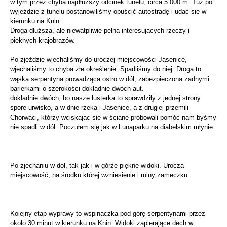
w tym przez chyba najdłuższy odcinek tunelu, circa 5 000 m. Tuż po
wyjeździe z tunelu postanowiliśmy opuścić autostradę i udać się w
kierunku na Knin.
Droga dłuższa, ale niewątpliwie pełna interesujących rzeczy i
pięknych krajobrazów.
Po zjeździe wjechaliśmy do uroczej miejscowości Jasenice,
wjechaliśmy to chyba złe określenie. Spadliśmy do niej. Droga to
wąska serpentyna prowadząca ostro w dół, zabezpieczona żadnymi
barierkami o szerokości dokładnie dwóch aut.
dokładnie dwóch, bo nasze lusterka to sprawdziły z jednej strony
spore urwisko, a w dnie rzeka i Jasenice, a z drugiej przemili
Chorwaci, którzy wciskając się w ścianę próbowali pomóc nam byśmy
nie spadli w dół. Poczułem się jak w Lunaparku na diabelskim młynie.
Po zjechaniu w dół, tak jak i w górze piękne widoki. Urocza
miejscowość, na środku której wzniesienie i ruiny zameczku.
Kolejny etap wyprawy to wspinaczka pod górę serpentynami przez
około 30 minut w kierunku na Knin. Widoki zapierające dech w