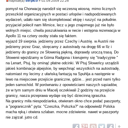
napisał(a)
serpico
» 02.09.2009 22:26
pomysł na Chorwację narodził się wczesną wiosną. mimo licznych
przeszkód organizacyjnych w postaci urlopów i nadspodziewanych
wydarzeń, udało nam się skompletować ekipę i ruszyć na południe.
przyjaciel polecił nam Mimice, lecz u jego znajomego już nie było
wolnych miejsc. chwila poszukiwania w necie i wstępna rezerwacja w
Apollo 11 na cztery osoby stała się faktem.
wyjazd 19 sierpnia. jedziemy przez Czechy i Austrię. w Austrii nie
jedziemy przez Graz, skręcamy z autostrady na drogę 66 w Ilz i
jedziemy do granicy ze Słowenią piękną, doprawdy uroczą trasą. Do
Słowenii wjeżdżamy w Górna Radgona i kierujemy się "tradycyjnie "
na Lenart, Ptuj, by ominąć płatne odcinki. W Ptuj Słoweńcy urządzili
jakieś kombinacje alpejskie, by wepchnąć wszystkich na autostradę,
natomiast my lecimy z ułańską fantazją na Spuhlja a następnie w
lewo na miejscowe przejście graniczne, gdzie... jest przed nami tylko
jeden samochód. W porównaniu z opowieściami naszych sąsiadów,
że w tym samym dniu w Macelj oczekiwali 2 godziny na przejście
granicy, nasza przeprawa wydaje się być dziecinną igraszka.
Na granicy miła niespodzianka, otwieram okno chce podać paszporty,
a "pogranicznik" pyta: "Czeszka, Polszka?" na odpowiedź Polska
macha ręką i otwiera szlaban. mocne zdziwienie. nawet w paszporty
nie zajrzał. jutro cd.