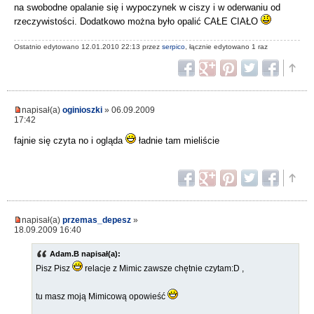
na swobodne opalanie się i wypoczynek w ciszy i w oderwaniu od
rzeczywistości. Dodatkowo można było opalić CAŁE CIAŁO
Ostatnio edytowano 12.01.2010 22:13 przez
serpico
, łącznie edytowano 1 raz
napisał(a)
oginioszki
» 06.09.2009
17:42
fajnie się czyta no i ogląda
ładnie tam mieliście
napisał(a)
przemas_depesz
»
18.09.2009 16:40
Adam.B napisał(a):
Pisz Pisz
relacje z Mimic zawsze chętnie czytam:D ,
tu masz moją Mimicową opowieść