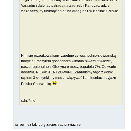
Tego samego dnia lecimy w kierunku Jezior Plitwickich przez
Varażdin i dalej autostradą na Zagrzeb i Karlovac, gdzie
zjeżdżamy, by uniknąć opłat, na drogę nr 1 w kierunku Plitwic.
Nim się rozpakowaliśmy, zgodnie ze wschodnio-słowiańską
tradycją uraczyłem gospodarza kilkoma piwami "Świeże",
nasze regionalne z Olsztyna o mocy, bagatela 7%. Co warte
dodania, NIEPASTERYZOWANE. Zabraliśmy tego z Polski
raptem 3 skrzynki, by móc zawiązywać i zacieśniać przyjaźń
Polsko-Chorwacką
cdn.[/img]
ja również tak lubię zacieśniac przyjaźnie