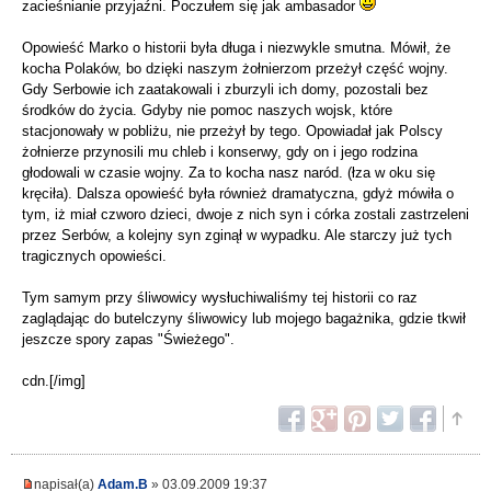
zacieśnianie przyjaźni. Poczułem się jak ambasador
Opowieść Marko o historii była długa i niezwykle smutna. Mówił, że
kocha Polaków, bo dzięki naszym żołnierzom przeżył część wojny.
Gdy Serbowie ich zaatakowali i zburzyli ich domy, pozostali bez
środków do życia. Gdyby nie pomoc naszych wojsk, które
stacjonowały w pobliżu, nie przeżył by tego. Opowiadał jak Polscy
żołnierze przynosili mu chleb i konserwy, gdy on i jego rodzina
głodowali w czasie wojny. Za to kocha nasz naród. (łza w oku się
kręciła). Dalsza opowieść była również dramatyczna, gdyż mówiła o
tym, iż miał czworo dzieci, dwoje z nich syn i córka zostali zastrzeleni
przez Serbów, a kolejny syn zginął w wypadku. Ale starczy już tych
tragicznych opowieści.
Tym samym przy śliwowicy wysłuchiwaliśmy tej historii co raz
zaglądając do butelczyny śliwowicy lub mojego bagażnika, gdzie tkwił
jeszcze spory zapas "Świeżego".
cdn.[/img]
napisał(a)
Adam.B
» 03.09.2009 19:37