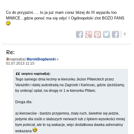
Co do przyjaźni..... to ja już mam coraz bliżej do III wyjazdu too
MIMICE...gdzie ponoć ma się odyć I Ogólnopolski zlot BOŻO FANS
Re:
napisał(a)
MarekBogdanski
»
01.07.2013 11:15
serpico napisał(a):
Tego samego dnia lecimy w kierunku Jezior Plitwickich przez
Varażdin i dalej autostradą na Zagrzeb i Karlovac, gdzie zjeżdżamy,
by uniknąć opłat, na drogę nr 1 w kierunku Plitwic.
Droga dla:
a) kierowców - bardzo przyjemna, mały ruch, świetnie się jedzie,
jedynie dla osób o słabszych nerwach lub z lękiem wysokości mniej
bym polecał, ale to są wakacje, więc dodatkowa dawka adrenaliny
wskazana