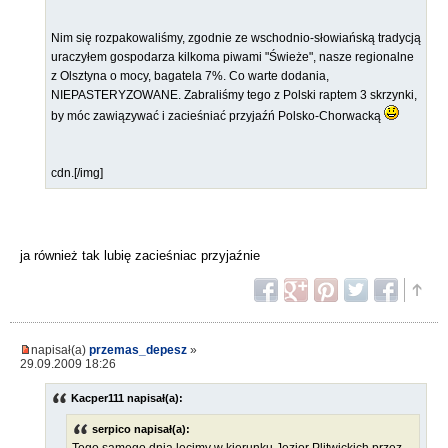
Nim się rozpakowaliśmy, zgodnie ze wschodnio-słowiańską tradycją
uraczyłem gospodarza kilkoma piwami "Świeże", nasze regionalne
z Olsztyna o mocy, bagatela 7%. Co warte dodania,
NIEPASTERYZOWANE. Zabraliśmy tego z Polski raptem 3 skrzynki,
by móc zawiązywać i zacieśniać przyjaźń Polsko-Chorwacką
cdn.[/img]
ja również tak lubię zacieśniac przyjaźnie
napisał(a)
przemas_depesz
»
29.09.2009 18:26
Kacper111 napisał(a):
serpico napisał(a):