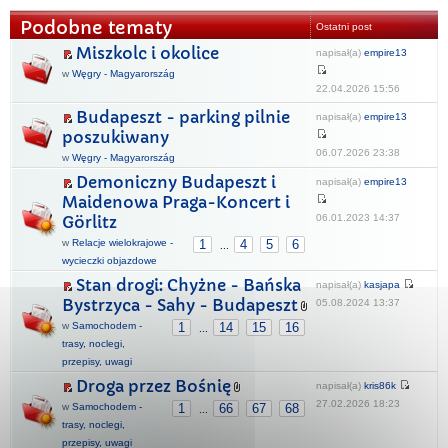
Podobne tematy
Ostatni post
Miszkolc i okolice
napisał(a)
empire13
w
Węgry - Magyarország
22.04.2026 15:56
Budapeszt - parking pilnie
napisał(a)
empire13
poszukiwany
06.07.2026 23:38
w
Węgry - Magyarország
Demoniczny Budapeszt i
napisał(a)
empire13
Maidenowa Praga-Koncert i
06.01.2023 14:37
Görlitz
w
Relacje wielokrajowe -
1
4
5
6
...
wycieczki objazdowe
Stan drogi: Chyżne - Bańska
napisał(a)
kasjapa
Bystrzyca - Sahy - Budapeszt
05.08.2024 13:37
w
Samochodem -
1
14
15
16
...
trasy, noclegi,
przepisy, uwagi
Droga przez Bośnię
napisał(a)
kris86k
27.02.2026 18:23
w
Samochodem -
1
66
67
68
...
trasy, noclegi,
przepisy, uwagi