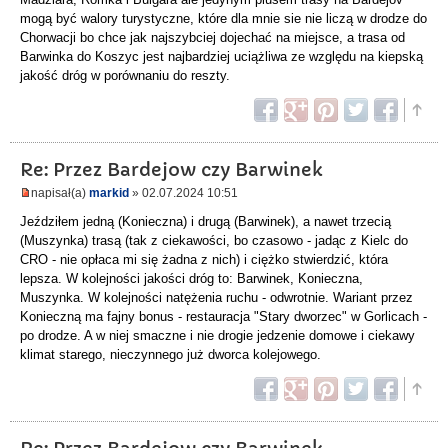
mogą być walory turystyczne, które dla mnie sie nie liczą w drodze do
Chorwacji bo chce jak najszybciej dojechać na miejsce, a trasa od
Barwinka do Koszyc jest najbardziej uciążliwa ze względu na kiepską
jakość dróg w porównaniu do reszty.
Re: Przez Bardejow czy Barwinek
napisał(a)
markid
» 02.07.2024 10:51
Jeździłem jedną (Konieczna) i drugą (Barwinek), a nawet trzecią
(Muszynka) trasą (tak z ciekawości, bo czasowo - jadąc z Kielc do
CRO - nie opłaca mi się żadna z nich) i ciężko stwierdzić, która
lepsza. W kolejności jakości dróg to: Barwinek, Konieczna,
Muszynka. W kolejności natężenia ruchu - odwrotnie. Wariant przez
Konieczną ma fajny bonus - restauracja "Stary dworzec" w Gorlicach -
po drodze. A w niej smaczne i nie drogie jedzenie domowe i ciekawy
klimat starego, nieczynnego już dworca kolejowego.