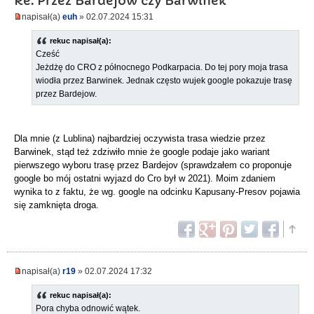
Re: Przez Bardejow czy Barwinek
napisał(a)
euh
» 02.07.2024 15:31
rekuc napisał(a):
Cześć
Jeżdżę do CRO z północnego Podkarpacia. Do tej pory moja trasa
wiodła przez Barwinek. Jednak często wujek google pokazuje trasę
przez Bardejow.
Dla mnie (z Lublina) najbardziej oczywista trasa wiedzie przez
Barwinek, stąd też zdziwiło mnie że google podaje jako wariant
pierwszego wyboru trasę przez Bardejov (sprawdzałem co proponuje
google bo mój ostatni wyjazd do Cro był w 2021). Moim zdaniem
wynika to z faktu, że wg. google na odcinku Kapusany-Presov pojawia
się zamknięta droga.
napisał(a)
r19
» 02.07.2024 17:32
rekuc napisał(a):
Pora chyba odnowić wątek.