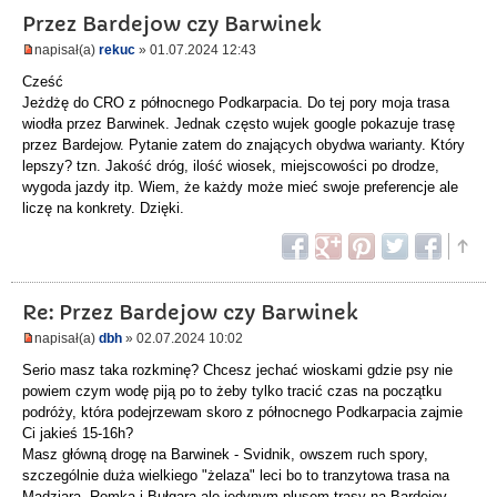
Przez Bardejow czy Barwinek
napisał(a)
rekuc
» 01.07.2024 12:43
Cześć
Jeżdżę do CRO z północnego Podkarpacia. Do tej pory moja trasa
wiodła przez Barwinek. Jednak często wujek google pokazuje trasę
przez Bardejow. Pytanie zatem do znających obydwa warianty. Który
lepszy? tzn. Jakość dróg, ilość wiosek, miejscowości po drodze,
wygoda jazdy itp. Wiem, że każdy może mieć swoje preferencje ale
liczę na konkrety. Dzięki.
Re: Przez Bardejow czy Barwinek
napisał(a)
dbh
» 02.07.2024 10:02
Serio masz taka rozkminę? Chcesz jechać wioskami gdzie psy nie
powiem czym wodę piją po to żeby tylko tracić czas na początku
podróży, która podejrzewam skoro z północnego Podkarpacia zajmie
Ci jakieś 15-16h?
Masz główną drogę na Barwinek - Svidnik, owszem ruch spory,
szczególnie duża wielkiego "żelaza" leci bo to tranzytowa trasa na
Madziara, Romka i Bułgara ale jedynym plusem trasy na Bardejov