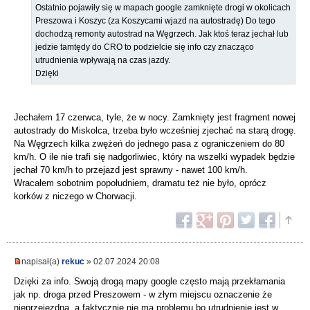
Ostatnio pojawiły się w mapach google zamknięte drogi w okolicach
Preszowa i Koszyc (za Koszycami wjazd na autostradę) Do tego
dochodzą remonty autostrad na Węgrzech. Jak ktoś teraz jechał lub
jedzie tamtędy do CRO to podzielcie się info czy znacząco
utrudnienia wpływają na czas jazdy.
Dzięki
Jechałem 17 czerwca, tyle, że w nocy. Zamknięty jest fragment nowej
autostrady do Miskolca, trzeba było wcześniej zjechać na starą drogę.
Na Węgrzech kilka zwężeń do jednego pasa z ograniczeniem do 80
km/h. O ile nie trafi się nadgorliwiec, który na wszelki wypadek będzie
jechał 70 km/h to przejazd jest sprawny - nawet 100 km/h.
Wracałem sobotnim popołudniem, dramatu też nie było, oprócz
korków z niczego w Chorwacji.
napisał(a)
rekuc
» 02.07.2024 20:08
Dzięki za info. Swoją drogą mapy google często mają przekłamania
jak np. droga przed Preszowem - w złym miejscu oznaczenie że
nieprzejezdna, a faktycznie nie ma problemu bo utrudnienie jest w