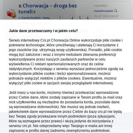
Chorwacja - droga bez
napisał(a)
tuneli
marekkowalak
31.07.2023 00:47
w
Samochodem - trasy,
1
4
5
6
...
noclegi, przepisy, uwagi
Żilina - Żywiec jaka droga?
napisał(a)
Jakie dane przetwarzamy i w jakim celu?
mentos2504
w
Samochodem -
1
47
48
49
...
Serwis internetowy Cro.pl Chorwacja Online wykorzystuje pliki cookie i
26.07.2026 12:26
trasy, noclegi,
pokrewne technologie, które umożliwiają i ułatwiają Ci korzystanie z
przepisy, uwagi
jego zasobów (np. utrzymują sesję użytkownika). Ponadto, pliki cookie
mogą być założone i wraz z innymi metodami zbierania preferencji
wykorzystywane przez naszych zaufanych partnerów w celu
Forum Chorwacja Online - Cro.pl
wyświetlenia Ci reklam spersonalizowanych oraz do celów
statystycznych. Korzystając z serwisu wyrażasz jednocześnie zgodę na
Usuń ciasteczka
• Strefa czasowa: UTC + 1 (Polska - czas zimowy) [
DST
]
wykorzystanie plików cookie i treści spersonalizowane, możesz
jednakże wyłączyć niektóre z plików cookies. Ewentualnie, możesz
wyłączyć pliki cookie w opcjach swojej przeglądarki internetowej.
Jeśli masz u nas konto, możemy również przetwarzać wprowadzone
przez Ciebie dane, które zostały zapisane w Twoim profilu (e-mail oraz
nick użytkownika są niezbędne do posiadania konta, pozostałe dane
są wprowadzane dobrowolnie). Nie musisz się jednak martwić,
jakiekolwiek dane wprowadzone przez Ciebie do bazy cro.pl nie będą
bez Twojej zgody przekazane innym podmiotom (poza sytuacjami,
które są wymagane przez prawo) i służą jedynie do korzystania z
[
reklama
] [
kontakt
]
serwisu cro.pl. Nie odsprzedamy więc Twojego e-maila ani innej
Platforma cro.pl© Chorwacja online™ wykorzystuje cookies do prawidłowego działania, te pliki
zapisanej w profilu danej żadnemu zewnętrznemu podmiotowi.
gromadzą na Twoim komputerze dane ułatwiające korzystanie z serwisu; więcej informacji w