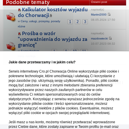
Podobne tematy
Ostatni post
Kalkulator kosztów wyjazdu
napisał(a)
do Chorwacji
Martini2000
08.05.2024 17:50
w
Ceny, usługi, przepisy, porady
1
2
3
różne
Prośba o wzór
napisał(a)
"upoważnienia do wyjazdu za
mazdowiecki
10.07.2023 08:32
granicę"
w
Samochodem -
1
9
10
11
...
trasy, noclegi,
przepisy, uwagi
Jakie dane przetwarzamy i w jakim celu?
Serwis internetowy Cro.pl Chorwacja Online wykorzystuje pliki cookie i
Forum Chorwacja Online - Cro.pl
pokrewne technologie, które umożliwiają i ułatwiają Ci korzystanie z
jego zasobów (np. utrzymują sesję użytkownika). Ponadto, pliki cookie
Usuń ciasteczka
• Strefa czasowa: UTC + 1 (Polska - czas zimowy) [
DST
]
mogą być założone i wraz z innymi metodami zbierania preferencji
wykorzystywane przez naszych zaufanych partnerów w celu
wyświetlenia Ci reklam spersonalizowanych oraz do celów
statystycznych. Korzystając z serwisu wyrażasz jednocześnie zgodę na
wykorzystanie plików cookie i treści spersonalizowane, możesz
jednakże wyłączyć niektóre z plików cookies. Ewentualnie, możesz
wyłączyć pliki cookie w opcjach swojej przeglądarki internetowej.
Jeśli masz u nas konto, możemy również przetwarzać wprowadzone
przez Ciebie dane, które zostały zapisane w Twoim profilu (e-mail oraz