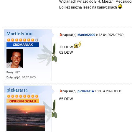
W planach wyjazd do BiH, Mostar i Medziugor
Bo ileż można leżeć na kamyczkach
Martini2000
napisał(a)
Martini2000
» 13.04.2026 07:39
12 DDW
62 DDW
Posty:
877
Dołączył(a):
07.07.2005
piekara114
napisał(a)
piekara114
» 13.04.2026 09:11
65 DDW