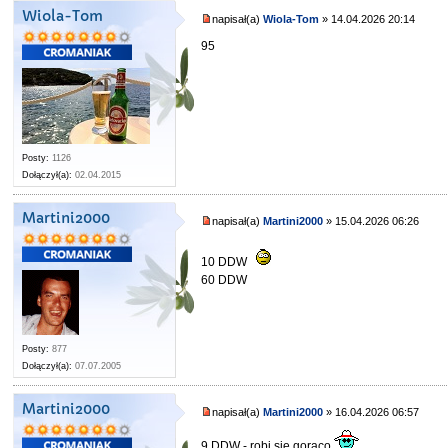
Wiola-Tom
napisał(a)
Wiola-Tom
» 14.04.2026 20:14
95
Posty:
1126
Dołączył(a):
02.04.2015
Martini2000
napisał(a)
Martini2000
» 15.04.2026 06:26
10 DDW
60 DDW
Posty:
877
Dołączył(a):
07.07.2005
Martini2000
napisał(a)
Martini2000
» 16.04.2026 06:57
9 DDW - robi się gorąco