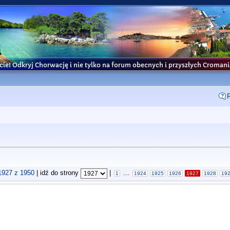
cie! Odkryj Chorwację i nie tylko na forum obecnych i przyszłych Croma
1927
z
1950
| idź do strony
|
...
1
1924
1925
1926
1927
1928
19