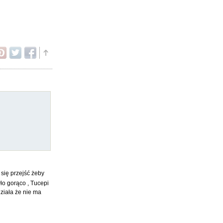
 się przejść żeby
ło gorąco , Tucepi
działa że nie ma