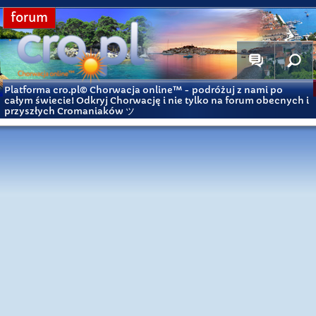
forum
Platforma cro.pl© Chorwacja online™
- podróżuj z nami po
całym świecie! Odkryj Chorwację i nie tylko na forum obecnych i
przyszłych Cromaniaków ツ