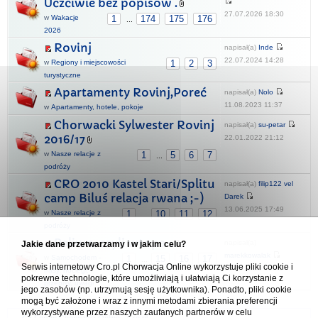
Uczciwie bez popisów .
27.07.2026 18:30
w
Wakacje
1
174
175
176
...
2026
Rovinj
napisał(a)
Inde
22.07.2024 14:28
w
Regiony i miejscowości
1
2
3
turystyczne
Apartamenty Rovinj,Poreć
napisał(a)
Nolo
11.08.2023 11:37
w
Apartamenty, hotele, pokoje
Chorwacki Sylwester Rovinj
napisał(a)
su-petar
2016/17
22.01.2022 21:12
w
Nasze relacje z
1
5
6
7
...
podróży
CRO 2010 Kastel Stari/Splitu
napisał(a)
filip122 vel
camp Biluś relacja rwana ;-)
Darek
13.06.2025 17:49
w
Nasze relacje z
1
10
11
12
...
podróży
Paliwo, czyli wtopa...
napisał(a)
Jakie dane przetwarzamy i w jakim celu?
marekkowalak
w
Samochodem -
1
15
16
17
...
Serwis internetowy Cro.pl Chorwacja Online wykorzystuje pliki cookie i
13.11.2021 18:41
trasy, noclegi,
pokrewne technologie, które umożliwiają i ułatwiają Ci korzystanie z
przepisy, uwagi
jego zasobów (np. utrzymują sesję użytkownika). Ponadto, pliki cookie
mogą być założone i wraz z innymi metodami zbierania preferencji
wykorzystywane przez naszych zaufanych partnerów w celu
Forum Chorwacja Online - Cro.pl