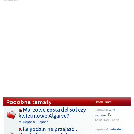
Podobne tematy
Ostatni post
Marcowe costa del sol czy
napisał(a)
tony
kwietniowe Algarve?
montana
26.02.2024 16:36
w
Hiszpania - España
Ile godzin na przejazd .
napisał(a)
piotrekbeti