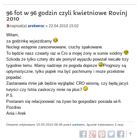
96 fot w 96 godzin czyli kwietniowe Rovinj
2010
napisał(a)
arekwroc
» 22.04.2010 15:02
Witam,
za godzinkę wyjeżdżamy
Noclegi wstępnie zarezerwowane, ciuchy spakowane.
To będzie nasz czwarty raz w Cro a mojej żony w sumie siódmy
Szkoda że tylko cztery dni ale pomysł wyjazdu powstał niecałe trzy
tygodnie temu. Mamy nadzieje że pogoda dopisze
Prognozy są
optymistyczne, tylko piątek ma być pochmurny i może przelotnie
popadać.
Zastanawia mnie jak będzie wyglądać CRO wiosną, czy będą jacyś
turyści czy Istria zaskoczy mnie na plus?
P.S.
Postaram się relacjonować na żywo bo gospodarz posiada wi-fi.
Pozdrav
Ania i Arek
Ostatnio edytowano 15.05.2010 08:36 przez
arekwroc
, łącznie edytowano 2 razy