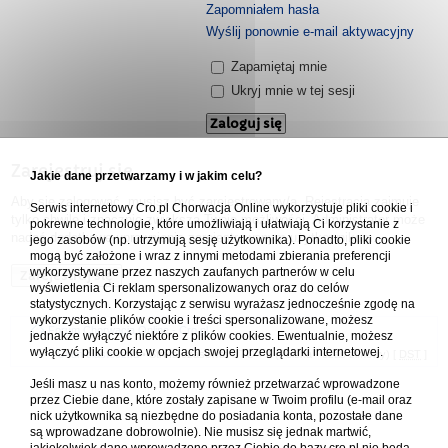
Zapomniałem hasła
Wyślij ponownie e-mail aktywacyjny
Zapamiętaj mnie
Ukryj mnie w tej sesji
Zarejestruj się
Jakie dane przetwarzamy i w jakim celu?
Aby się zalogować, musisz być zarejestrowany/a. Rejestracja zajmuje
Serwis internetowy Cro.pl Chorwacja Online wykorzystuje pliki cookie i
tylko chwilę i znacznie zwiększa Twoje możliwości. Administrator może
pokrewne technologie, które umożliwiają i ułatwiają Ci korzystanie z
nadać dodatkowe uprawnienia zarejestrowanym użytkownikom.
jego zasobów (np. utrzymują sesję użytkownika). Ponadto, pliki cookie
mogą być założone i wraz z innymi metodami zbierania preferencji
wykorzystywane przez naszych zaufanych partnerów w celu
Zarejestruj się
wyświetlenia Ci reklam spersonalizowanych oraz do celów
statystycznych. Korzystając z serwisu wyrażasz jednocześnie zgodę na
wykorzystanie plików cookie i treści spersonalizowane, możesz
Forum Chorwacja Online - Cro.pl
jednakże wyłączyć niektóre z plików cookies. Ewentualnie, możesz
wyłączyć pliki cookie w opcjach swojej przeglądarki internetowej.
Usuń ciasteczka
• Strefa czasowa: UTC + 1 (Polska - czas zimowy) [
DST
]
Jeśli masz u nas konto, możemy również przetwarzać wprowadzone
przez Ciebie dane, które zostały zapisane w Twoim profilu (e-mail oraz
nick użytkownika są niezbędne do posiadania konta, pozostałe dane
są wprowadzane dobrowolnie). Nie musisz się jednak martwić,