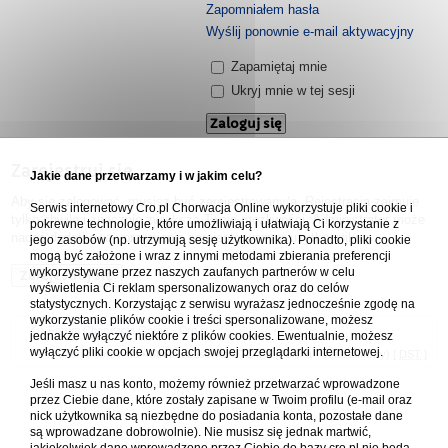
Zapomniałem hasła
Wyślij ponownie e-mail aktywacyjny
Zapamiętaj mnie
Ukryj mnie w tej sesji
Zarejestruj się
Jakie dane przetwarzamy i w jakim celu?
Aby się zalogować, musisz być zarejestrowany/a. Rejestracja zajmuje
Serwis internetowy Cro.pl Chorwacja Online wykorzystuje pliki cookie i
tylko chwilę i znacznie zwiększa Twoje możliwości. Administrator może
pokrewne technologie, które umożliwiają i ułatwiają Ci korzystanie z
nadać dodatkowe uprawnienia zarejestrowanym użytkownikom.
jego zasobów (np. utrzymują sesję użytkownika). Ponadto, pliki cookie
mogą być założone i wraz z innymi metodami zbierania preferencji
wykorzystywane przez naszych zaufanych partnerów w celu
Zarejestruj się
wyświetlenia Ci reklam spersonalizowanych oraz do celów
statystycznych. Korzystając z serwisu wyrażasz jednocześnie zgodę na
wykorzystanie plików cookie i treści spersonalizowane, możesz
Forum Chorwacja Online - Cro.pl
jednakże wyłączyć niektóre z plików cookies. Ewentualnie, możesz
wyłączyć pliki cookie w opcjach swojej przeglądarki internetowej.
Usuń ciasteczka
• Strefa czasowa: UTC + 1 (Polska - czas zimowy) [
DST
]
Jeśli masz u nas konto, możemy również przetwarzać wprowadzone
przez Ciebie dane, które zostały zapisane w Twoim profilu (e-mail oraz
nick użytkownika są niezbędne do posiadania konta, pozostałe dane
są wprowadzane dobrowolnie). Nie musisz się jednak martwić,