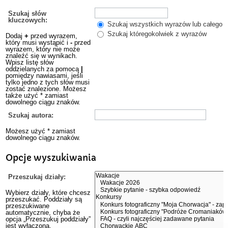
Szukaj słów
kluczowych:
Szukaj wszystkich wyrazów lub całego w
Szukaj któregokolwiek z wyrazów
Dodaj
+
przed wyrazem,
który musi wystąpić i
-
przed
wyrazem, który nie może
znaleźć się w wynikach.
Wpisz listę słów
oddzielanych za pomocą
|
pomiędzy nawiasami, jeśli
tylko jedno z tych słów musi
zostać znalezione. Możesz
także użyć * zamiast
dowolnego ciągu znaków.
Szukaj autora:
Możesz użyć * zamiast
dowolnego ciągu znaków.
Opcje wyszukiwania
Przeszukaj działy:
Wybierz działy, które chcesz
przeszukać. Poddziały są
przeszukiwane
automatycznie, chyba że
opcja „Przeszukuj poddziały”
jest wyłączona.