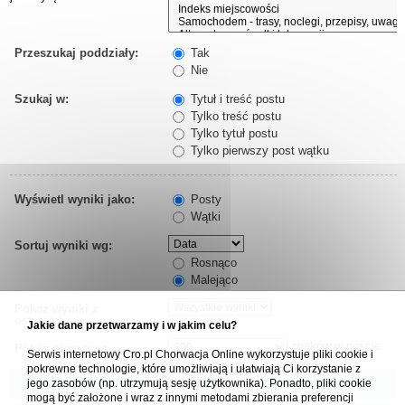
Przeszukaj poddziały:
Tak
Nie
Szukaj w:
Tytuł i treść postu
Tylko treść postu
Tylko tytuł postu
Tylko pierwszy post wątku
Wyświetl wyniki jako:
Posty
Wątki
Sortuj wyniki wg:
Rosnąco
Malejąco
Pokaż wyniki z
ostatnich:
Jakie dane przetwarzamy i w jakim celu?
znaków w poście
Pokaż pierwsze:
Serwis internetowy Cro.pl Chorwacja Online wykorzystuje pliki cookie i
pokrewne technologie, które umożliwiają i ułatwiają Ci korzystanie z
jego zasobów (np. utrzymują sesję użytkownika). Ponadto, pliki cookie
mogą być założone i wraz z innymi metodami zbierania preferencji