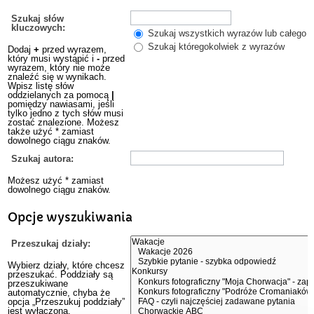
Szukaj słów
kluczowych:
Szukaj wszystkich wyrazów lub całego w
Szukaj któregokolwiek z wyrazów
Dodaj
+
przed wyrazem,
który musi wystąpić i
-
przed
wyrazem, który nie może
znaleźć się w wynikach.
Wpisz listę słów
oddzielanych za pomocą
|
pomiędzy nawiasami, jeśli
tylko jedno z tych słów musi
zostać znalezione. Możesz
także użyć * zamiast
dowolnego ciągu znaków.
Szukaj autora:
Możesz użyć * zamiast
dowolnego ciągu znaków.
Opcje wyszukiwania
Przeszukaj działy:
Wybierz działy, które chcesz
przeszukać. Poddziały są
przeszukiwane
automatycznie, chyba że
opcja „Przeszukuj poddziały”
jest wyłączona.