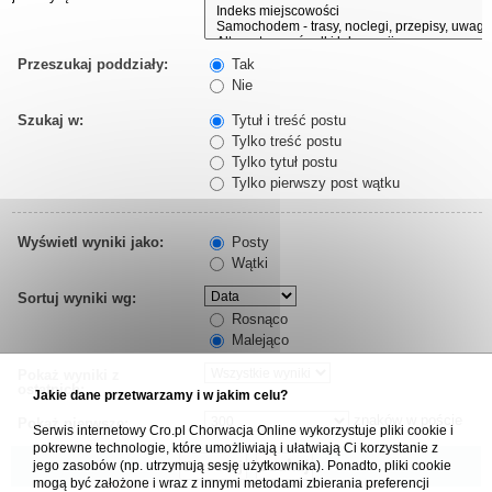
Przeszukaj poddziały:
Tak
Nie
Szukaj w:
Tytuł i treść postu
Tylko treść postu
Tylko tytuł postu
Tylko pierwszy post wątku
Wyświetl wyniki jako:
Posty
Wątki
Sortuj wyniki wg:
Rosnąco
Malejąco
Pokaż wyniki z
ostatnich:
Jakie dane przetwarzamy i w jakim celu?
znaków w poście
Pokaż pierwsze:
Serwis internetowy Cro.pl Chorwacja Online wykorzystuje pliki cookie i
pokrewne technologie, które umożliwiają i ułatwiają Ci korzystanie z
jego zasobów (np. utrzymują sesję użytkownika). Ponadto, pliki cookie
mogą być założone i wraz z innymi metodami zbierania preferencji