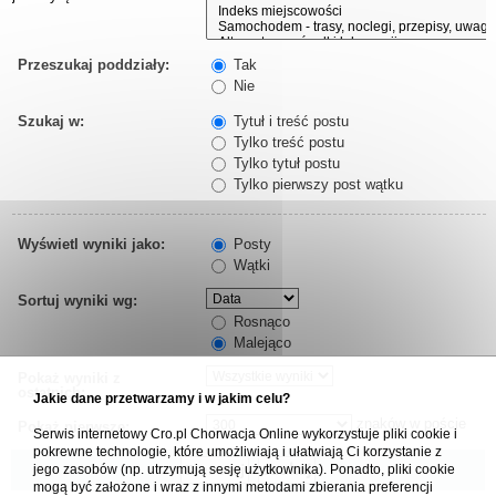
Przeszukaj poddziały:
Tak
Nie
Szukaj w:
Tytuł i treść postu
Tylko treść postu
Tylko tytuł postu
Tylko pierwszy post wątku
Wyświetl wyniki jako:
Posty
Wątki
Sortuj wyniki wg:
Rosnąco
Malejąco
Pokaż wyniki z
ostatnich:
Jakie dane przetwarzamy i w jakim celu?
znaków w poście
Pokaż pierwsze:
Serwis internetowy Cro.pl Chorwacja Online wykorzystuje pliki cookie i
pokrewne technologie, które umożliwiają i ułatwiają Ci korzystanie z
jego zasobów (np. utrzymują sesję użytkownika). Ponadto, pliki cookie
mogą być założone i wraz z innymi metodami zbierania preferencji