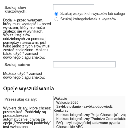
Szukaj słów
kluczowych:
Szukaj wszystkich wyrazów lub całego w
Szukaj któregokolwiek z wyrazów
Dodaj
+
przed wyrazem,
który musi wystąpić i
-
przed
wyrazem, który nie może
znaleźć się w wynikach.
Wpisz listę słów
oddzielanych za pomocą
|
pomiędzy nawiasami, jeśli
tylko jedno z tych słów musi
zostać znalezione. Możesz
także użyć * zamiast
dowolnego ciągu znaków.
Szukaj autora:
Możesz użyć * zamiast
dowolnego ciągu znaków.
Opcje wyszukiwania
Przeszukaj działy:
Wybierz działy, które chcesz
przeszukać. Poddziały są
przeszukiwane
automatycznie, chyba że
opcja „Przeszukuj poddziały”
jest wyłączona.