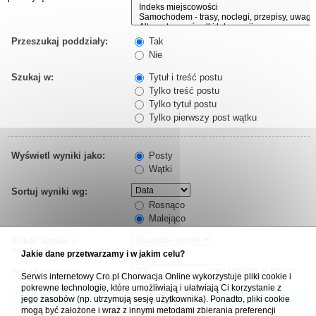
Przeszukaj poddziały:
Tak
Nie
Szukaj w:
Tytuł i treść postu
Tylko treść postu
Tylko tytuł postu
Tylko pierwszy post wątku
Wyświetl wyniki jako:
Posty
Wątki
Sortuj wyniki wg:
Rosnąco
Malejąco
Pokaż wyniki z
ostatnich:
Jakie dane przetwarzamy i w jakim celu?
znaków w poście
Pokaż pierwsze:
Serwis internetowy Cro.pl Chorwacja Online wykorzystuje pliki cookie i
pokrewne technologie, które umożliwiają i ułatwiają Ci korzystanie z
jego zasobów (np. utrzymują sesję użytkownika). Ponadto, pliki cookie
mogą być założone i wraz z innymi metodami zbierania preferencji