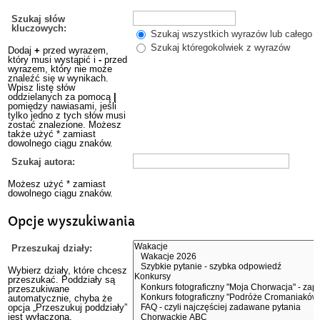
Szukaj słów
kluczowych:
Szukaj wszystkich wyrazów lub całego w
Szukaj któregokolwiek z wyrazów
Dodaj
+
przed wyrazem,
który musi wystąpić i
-
przed
wyrazem, który nie może
znaleźć się w wynikach.
Wpisz listę słów
oddzielanych za pomocą
|
pomiędzy nawiasami, jeśli
tylko jedno z tych słów musi
zostać znalezione. Możesz
także użyć * zamiast
dowolnego ciągu znaków.
Szukaj autora:
Możesz użyć * zamiast
dowolnego ciągu znaków.
Opcje wyszukiwania
Przeszukaj działy:
Wybierz działy, które chcesz
przeszukać. Poddziały są
przeszukiwane
automatycznie, chyba że
opcja „Przeszukuj poddziały”
jest wyłączona.