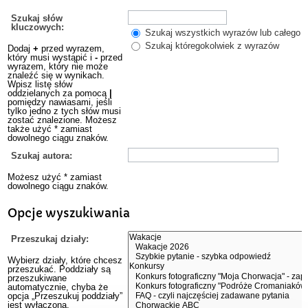
Szukaj słów
kluczowych:
Szukaj wszystkich wyrazów lub całego w
Szukaj któregokolwiek z wyrazów
Dodaj
+
przed wyrazem,
który musi wystąpić i
-
przed
wyrazem, który nie może
znaleźć się w wynikach.
Wpisz listę słów
oddzielanych za pomocą
|
pomiędzy nawiasami, jeśli
tylko jedno z tych słów musi
zostać znalezione. Możesz
także użyć * zamiast
dowolnego ciągu znaków.
Szukaj autora:
Możesz użyć * zamiast
dowolnego ciągu znaków.
Opcje wyszukiwania
Przeszukaj działy:
Wybierz działy, które chcesz
przeszukać. Poddziały są
przeszukiwane
automatycznie, chyba że
opcja „Przeszukuj poddziały”
jest wyłączona.