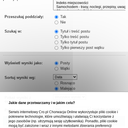
Przeszukaj poddziały:
Tak
Nie
Szukaj w:
Tytuł i treść postu
Tylko treść postu
Tylko tytuł postu
Tylko pierwszy post wątku
Wyświetl wyniki jako:
Posty
Wątki
Sortuj wyniki wg:
Rosnąco
Malejąco
Pokaż wyniki z
ostatnich:
Jakie dane przetwarzamy i w jakim celu?
znaków w poście
Pokaż pierwsze:
Serwis internetowy Cro.pl Chorwacja Online wykorzystuje pliki cookie i
pokrewne technologie, które umożliwiają i ułatwiają Ci korzystanie z
jego zasobów (np. utrzymują sesję użytkownika). Ponadto, pliki cookie
mogą być założone i wraz z innymi metodami zbierania preferencji