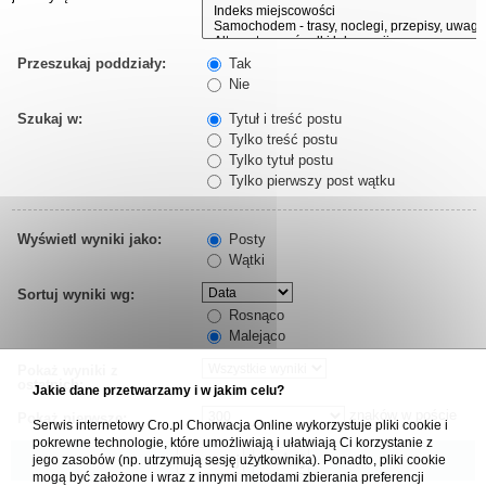
Przeszukaj poddziały:
Tak
Nie
Szukaj w:
Tytuł i treść postu
Tylko treść postu
Tylko tytuł postu
Tylko pierwszy post wątku
Wyświetl wyniki jako:
Posty
Wątki
Sortuj wyniki wg:
Rosnąco
Malejąco
Pokaż wyniki z
ostatnich:
Jakie dane przetwarzamy i w jakim celu?
znaków w poście
Pokaż pierwsze:
Serwis internetowy Cro.pl Chorwacja Online wykorzystuje pliki cookie i
pokrewne technologie, które umożliwiają i ułatwiają Ci korzystanie z
jego zasobów (np. utrzymują sesję użytkownika). Ponadto, pliki cookie
mogą być założone i wraz z innymi metodami zbierania preferencji