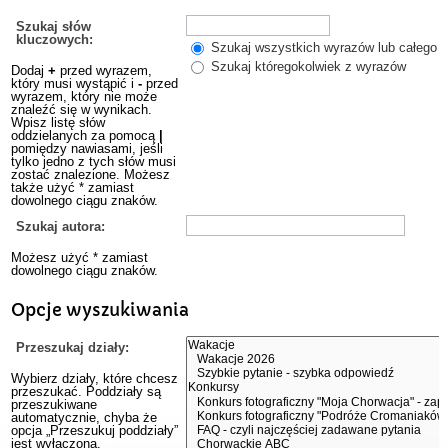
Szukaj słów
kluczowych:
Szukaj wszystkich wyrazów lub całego w
Szukaj któregokolwiek z wyrazów
Dodaj
+
przed wyrazem,
który musi wystąpić i
-
przed
wyrazem, który nie może
znaleźć się w wynikach.
Wpisz listę słów
oddzielanych za pomocą
|
pomiędzy nawiasami, jeśli
tylko jedno z tych słów musi
zostać znalezione. Możesz
także użyć * zamiast
dowolnego ciągu znaków.
Szukaj autora:
Możesz użyć * zamiast
dowolnego ciągu znaków.
Opcje wyszukiwania
Przeszukaj działy:
Wybierz działy, które chcesz
przeszukać. Poddziały są
przeszukiwane
automatycznie, chyba że
opcja „Przeszukuj poddziały”
jest wyłączona.