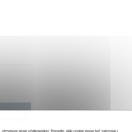
zas zimowy) [
DST
]
p. utrzymują sesję użytkownika). Ponadto, pliki cookie mogą być założone i