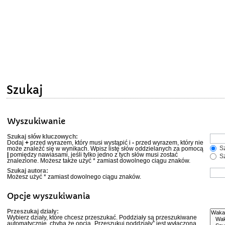
Szukaj
Wyszukiwanie
Szukaj słów kluczowych:
Dodaj
+
przed wyrazem, który musi wystąpić i
-
przed wyrazem, który nie
Sz
może znaleźć się w wynikach. Wpisz listę słów oddzielanych za pomocą
|
pomiędzy nawiasami, jeśli tylko jedno z tych słów musi zostać
Sz
znalezione. Możesz także użyć * zamiast dowolnego ciągu znaków.
Szukaj autora:
Możesz użyć * zamiast dowolnego ciągu znaków.
Opcje wyszukiwania
Przeszukaj działy:
Wybierz działy, które chcesz przeszukać. Poddziały są przeszukiwane
automatycznie, chyba że opcja „Przeszukuj poddziały” jest wyłączona.