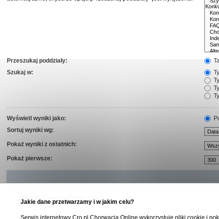
Przeszukaj poddziały:
T
Szukaj w:
Ty
Ty
Ty
Ty
Wyświetl wyniki jako:
Po
Sortuj wyniki wg:
Pokaż wyniki z ostatnich:
Pokaż pierwsze:
Forum Chorwacja Online - Cro.pl
Jakie dane przetwarzamy i w jakim celu?
Serwis internetowy Cro.pl Chorwacja Online wykorzystuje pliki cookie i pok