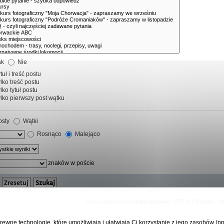
ak
Nie
tuł i treść postu
lko treść postu
lko tytuł postu
lko pierwszy post wątku
sty
Wątki
Rosnąco
Malejąco
znaków w poście
Usuń ciasteczka
• Strefa czasowa: UTC + 1 (Polska - c
rewne technologie, które umożliwiają i ułatwiają Ci korzystanie z jego zasobów (n