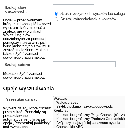
Szukaj słów
kluczowych:
Szukaj wszystkich wyrazów lub całego w
Szukaj któregokolwiek z wyrazów
Dodaj
+
przed wyrazem,
który musi wystąpić i
-
przed
wyrazem, który nie może
znaleźć się w wynikach.
Wpisz listę słów
oddzielanych za pomocą
|
pomiędzy nawiasami, jeśli
tylko jedno z tych słów musi
zostać znalezione. Możesz
także użyć * zamiast
dowolnego ciągu znaków.
Szukaj autora:
Możesz użyć * zamiast
dowolnego ciągu znaków.
Opcje wyszukiwania
Przeszukaj działy:
Wybierz działy, które chcesz
przeszukać. Poddziały są
przeszukiwane
automatycznie, chyba że
opcja „Przeszukuj poddziały”
jest wyłączona.