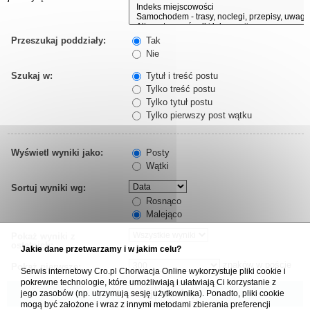
Przeszukaj poddziały:
Tak
Nie
Szukaj w:
Tytuł i treść postu
Tylko treść postu
Tylko tytuł postu
Tylko pierwszy post wątku
Wyświetl wyniki jako:
Posty
Wątki
Sortuj wyniki wg:
Rosnąco
Malejąco
Pokaż wyniki z
ostatnich:
Jakie dane przetwarzamy i w jakim celu?
znaków w poście
Pokaż pierwsze:
Serwis internetowy Cro.pl Chorwacja Online wykorzystuje pliki cookie i
pokrewne technologie, które umożliwiają i ułatwiają Ci korzystanie z
jego zasobów (np. utrzymują sesję użytkownika). Ponadto, pliki cookie
mogą być założone i wraz z innymi metodami zbierania preferencji