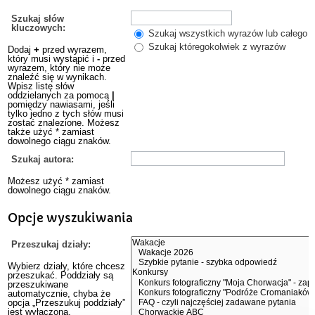
Szukaj słów
kluczowych:
Szukaj wszystkich wyrazów lub całego w
Szukaj któregokolwiek z wyrazów
Dodaj
+
przed wyrazem,
który musi wystąpić i
-
przed
wyrazem, który nie może
znaleźć się w wynikach.
Wpisz listę słów
oddzielanych za pomocą
|
pomiędzy nawiasami, jeśli
tylko jedno z tych słów musi
zostać znalezione. Możesz
także użyć * zamiast
dowolnego ciągu znaków.
Szukaj autora:
Możesz użyć * zamiast
dowolnego ciągu znaków.
Opcje wyszukiwania
Przeszukaj działy:
Wybierz działy, które chcesz
przeszukać. Poddziały są
przeszukiwane
automatycznie, chyba że
opcja „Przeszukuj poddziały”
jest wyłączona.