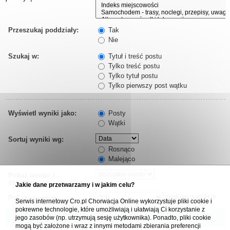
Przeszukaj poddziały:
Tak
Nie
Szukaj w:
Tytuł i treść postu
Tylko treść postu
Tylko tytuł postu
Tylko pierwszy post wątku
Wyświetl wyniki jako:
Posty
Wątki
Sortuj wyniki wg:
Rosnąco
Malejąco
Pokaż wyniki z
ostatnich:
Jakie dane przetwarzamy i w jakim celu?
znaków w poście
Pokaż pierwsze:
Serwis internetowy Cro.pl Chorwacja Online wykorzystuje pliki cookie i
pokrewne technologie, które umożliwiają i ułatwiają Ci korzystanie z
jego zasobów (np. utrzymują sesję użytkownika). Ponadto, pliki cookie
mogą być założone i wraz z innymi metodami zbierania preferencji