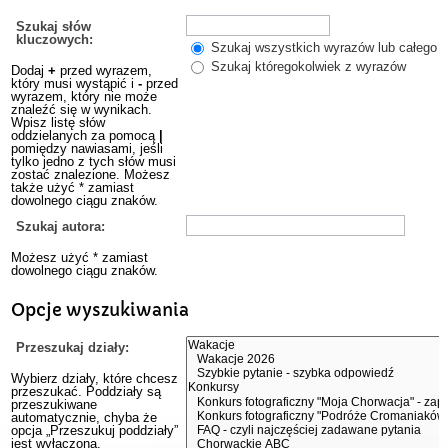
Szukaj słów
kluczowych:
Szukaj wszystkich wyrazów lub całego w
Szukaj któregokolwiek z wyrazów
Dodaj
+
przed wyrazem,
który musi wystąpić i
-
przed
wyrazem, który nie może
znaleźć się w wynikach.
Wpisz listę słów
oddzielanych za pomocą
|
pomiędzy nawiasami, jeśli
tylko jedno z tych słów musi
zostać znalezione. Możesz
także użyć * zamiast
dowolnego ciągu znaków.
Szukaj autora:
Możesz użyć * zamiast
dowolnego ciągu znaków.
Opcje wyszukiwania
Przeszukaj działy:
Wybierz działy, które chcesz
przeszukać. Poddziały są
przeszukiwane
automatycznie, chyba że
opcja „Przeszukuj poddziały”
jest wyłączona.