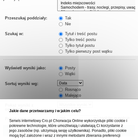
Przeszukaj poddziały:
Tak
Nie
Szukaj w:
Tytuł i treść postu
Tylko treść postu
Tylko tytuł postu
Tylko pierwszy post wątku
Wyświetl wyniki jako:
Posty
Wątki
Sortuj wyniki wg:
Rosnąco
Malejąco
Pokaż wyniki z
ostatnich:
Jakie dane przetwarzamy i w jakim celu?
znaków w poście
Pokaż pierwsze:
Serwis internetowy Cro.pl Chorwacja Online wykorzystuje pliki cookie i
pokrewne technologie, które umożliwiają i ułatwiają Ci korzystanie z
jego zasobów (np. utrzymują sesję użytkownika). Ponadto, pliki cookie
mogą być założone i wraz z innymi metodami zbierania preferencji