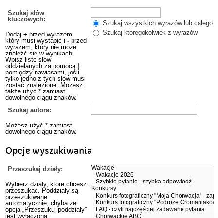
Szukaj słów
kluczowych:
Szukaj wszystkich wyrazów lub całego w
Szukaj któregokolwiek z wyrazów
Dodaj
+
przed wyrazem,
który musi wystąpić i
-
przed
wyrazem, który nie może
znaleźć się w wynikach.
Wpisz listę słów
oddzielanych za pomocą
|
pomiędzy nawiasami, jeśli
tylko jedno z tych słów musi
zostać znalezione. Możesz
także użyć * zamiast
dowolnego ciągu znaków.
Szukaj autora:
Możesz użyć * zamiast
dowolnego ciągu znaków.
Opcje wyszukiwania
Przeszukaj działy:
Wybierz działy, które chcesz
przeszukać. Poddziały są
przeszukiwane
automatycznie, chyba że
opcja „Przeszukuj poddziały”
jest wyłączona.