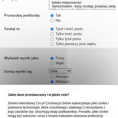
Przeszukaj poddziały:
Tak
Nie
Szukaj w:
Tytuł i treść postu
Tylko treść postu
Tylko tytuł postu
Tylko pierwszy post wątku
Wyświetl wyniki jako:
Posty
Wątki
Sortuj wyniki wg:
Rosnąco
Malejąco
Pokaż wyniki z
ostatnich:
Jakie dane przetwarzamy i w jakim celu?
znaków w poście
Pokaż pierwsze:
Serwis internetowy Cro.pl Chorwacja Online wykorzystuje pliki cookie i
pokrewne technologie, które umożliwiają i ułatwiają Ci korzystanie z
jego zasobów (np. utrzymują sesję użytkownika). Ponadto, pliki cookie
mogą być założone i wraz z innymi metodami zbierania preferencji