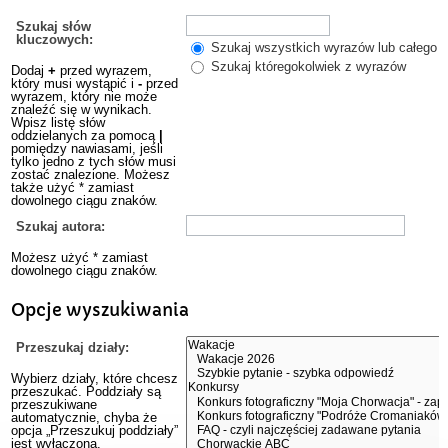
Szukaj słów
kluczowych:
Szukaj wszystkich wyrazów lub całego w
Szukaj któregokolwiek z wyrazów
Dodaj
+
przed wyrazem,
który musi wystąpić i
-
przed
wyrazem, który nie może
znaleźć się w wynikach.
Wpisz listę słów
oddzielanych za pomocą
|
pomiędzy nawiasami, jeśli
tylko jedno z tych słów musi
zostać znalezione. Możesz
także użyć * zamiast
dowolnego ciągu znaków.
Szukaj autora:
Możesz użyć * zamiast
dowolnego ciągu znaków.
Opcje wyszukiwania
Przeszukaj działy:
Wybierz działy, które chcesz
przeszukać. Poddziały są
przeszukiwane
automatycznie, chyba że
opcja „Przeszukuj poddziały”
jest wyłączona.