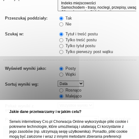
Przeszukaj poddziały:
Tak
Nie
Szukaj w:
Tytuł i treść postu
Tylko treść postu
Tylko tytuł postu
Tylko pierwszy post wątku
Wyświetl wyniki jako:
Posty
Wątki
Sortuj wyniki wg:
Rosnąco
Malejąco
Pokaż wyniki z
ostatnich:
Jakie dane przetwarzamy i w jakim celu?
znaków w poście
Pokaż pierwsze:
Serwis internetowy Cro.pl Chorwacja Online wykorzystuje pliki cookie i
pokrewne technologie, które umożliwiają i ułatwiają Ci korzystanie z
jego zasobów (np. utrzymują sesję użytkownika). Ponadto, pliki cookie
mogą być założone i wraz z innymi metodami zbierania preferencji