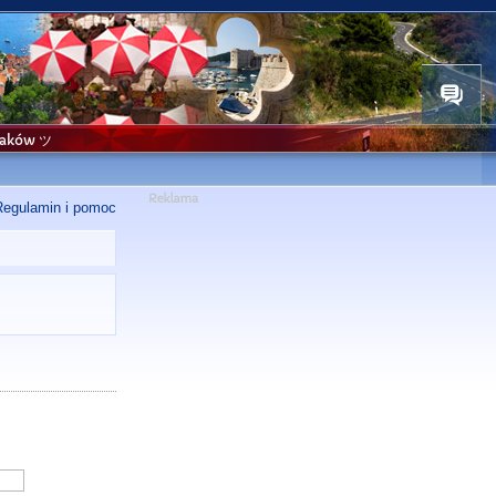
niaków ツ
Regulamin i pomoc