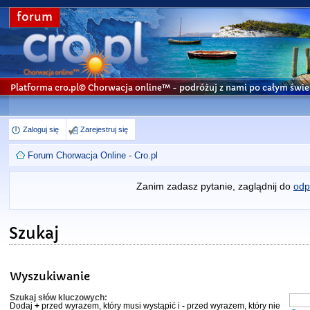
forum
Platforma cro.pl© Chorwacja online™
- podróżuj z nami po całym świe
Zaloguj się
Zarejestruj się
Forum Chorwacja Online - Cro.pl
Zanim zadasz pytanie, zaglądnij do
odp
Szukaj
Wyszukiwanie
Szukaj słów kluczowych:
Dodaj
+
przed wyrazem, który musi wystąpić i
-
przed wyrazem, który nie