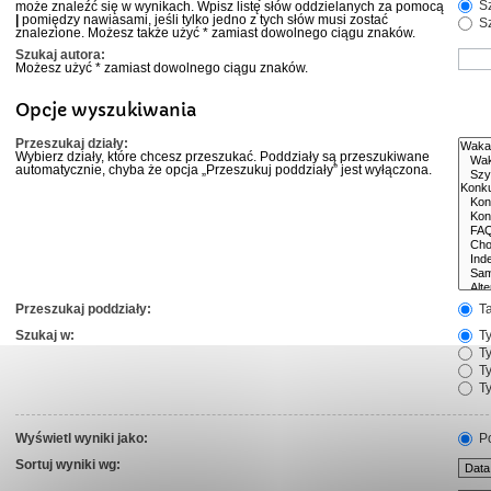
Sz
może znaleźć się w wynikach. Wpisz listę słów oddzielanych za pomocą
|
pomiędzy nawiasami, jeśli tylko jedno z tych słów musi zostać
Sz
znalezione. Możesz także użyć * zamiast dowolnego ciągu znaków.
Szukaj autora:
Możesz użyć * zamiast dowolnego ciągu znaków.
Opcje wyszukiwania
Przeszukaj działy:
Wybierz działy, które chcesz przeszukać. Poddziały są przeszukiwane
automatycznie, chyba że opcja „Przeszukuj poddziały” jest wyłączona.
Przeszukaj poddziały:
T
Szukaj w:
Ty
Ty
Ty
Ty
Wyświetl wyniki jako:
Po
Sortuj wyniki wg: