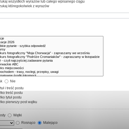
ukaj wszystkich wyrazów lub całego wpisanego ciągu
ukaj któregokolwiek z wyrazów
ak
Nie
tuł i treść postu
lko treść postu
lko tytuł postu
lko pierwszy post wątku
sty
Wątki
Rosnąco
Malejąco