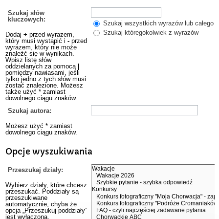
Szukaj słów
kluczowych:
Szukaj wszystkich wyrazów lub całego w
Szukaj któregokolwiek z wyrazów
Dodaj
+
przed wyrazem,
który musi wystąpić i
-
przed
wyrazem, który nie może
znaleźć się w wynikach.
Wpisz listę słów
oddzielanych za pomocą
|
pomiędzy nawiasami, jeśli
tylko jedno z tych słów musi
zostać znalezione. Możesz
także użyć * zamiast
dowolnego ciągu znaków.
Szukaj autora:
Możesz użyć * zamiast
dowolnego ciągu znaków.
Opcje wyszukiwania
Przeszukaj działy:
Wybierz działy, które chcesz
przeszukać. Poddziały są
przeszukiwane
automatycznie, chyba że
opcja „Przeszukuj poddziały”
jest wyłączona.