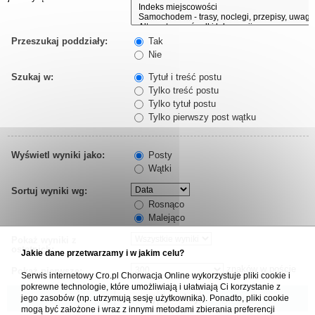
Przeszukaj poddziały:
Tak
Nie
Szukaj w:
Tytuł i treść postu
Tylko treść postu
Tylko tytuł postu
Tylko pierwszy post wątku
Wyświetl wyniki jako:
Posty
Wątki
Sortuj wyniki wg:
Rosnąco
Malejąco
Pokaż wyniki z
ostatnich:
Jakie dane przetwarzamy i w jakim celu?
znaków w poście
Pokaż pierwsze:
Serwis internetowy Cro.pl Chorwacja Online wykorzystuje pliki cookie i
pokrewne technologie, które umożliwiają i ułatwiają Ci korzystanie z
jego zasobów (np. utrzymują sesję użytkownika). Ponadto, pliki cookie
mogą być założone i wraz z innymi metodami zbierania preferencji