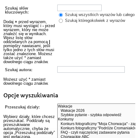
Szukaj słów
kluczowych:
Szukaj wszystkich wyrazów lub całego w
Szukaj któregokolwiek z wyrazów
Dodaj
+
przed wyrazem,
który musi wystąpić i
-
przed
wyrazem, który nie może
znaleźć się w wynikach.
Wpisz listę słów
oddzielanych za pomocą
|
pomiędzy nawiasami, jeśli
tylko jedno z tych słów musi
zostać znalezione. Możesz
także użyć * zamiast
dowolnego ciągu znaków.
Szukaj autora:
Możesz użyć * zamiast
dowolnego ciągu znaków.
Opcje wyszukiwania
Przeszukaj działy:
Wybierz działy, które chcesz
przeszukać. Poddziały są
przeszukiwane
automatycznie, chyba że
opcja „Przeszukuj poddziały”
jest wyłączona.