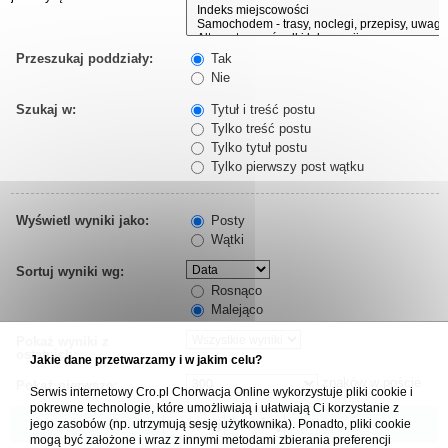
Przeszukaj poddziały:
Tak
Nie
Szukaj w:
Tytuł i treść postu
Tylko treść postu
Tylko tytuł postu
Tylko pierwszy post wątku
Wyświetl wyniki jako:
Posty
Wątki
Sortuj wyniki wg:
Rosnąco
Malejąco
Pokaż wyniki z
ostatnich:
Jakie dane przetwarzamy i w jakim celu?
znaków w poście
Pokaż pierwsze:
Serwis internetowy Cro.pl Chorwacja Online wykorzystuje pliki cookie i
pokrewne technologie, które umożliwiają i ułatwiają Ci korzystanie z
jego zasobów (np. utrzymują sesję użytkownika). Ponadto, pliki cookie
mogą być założone i wraz z innymi metodami zbierania preferencji