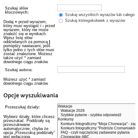
Szukaj słów
kluczowych:
Szukaj wszystkich wyrazów lub całego w
Szukaj któregokolwiek z wyrazów
Dodaj
+
przed wyrazem,
który musi wystąpić i
-
przed
wyrazem, który nie może
znaleźć się w wynikach.
Wpisz listę słów
oddzielanych za pomocą
|
pomiędzy nawiasami, jeśli
tylko jedno z tych słów musi
zostać znalezione. Możesz
także użyć * zamiast
dowolnego ciągu znaków.
Szukaj autora:
Możesz użyć * zamiast
dowolnego ciągu znaków.
Opcje wyszukiwania
Przeszukaj działy:
Wybierz działy, które chcesz
przeszukać. Poddziały są
przeszukiwane
automatycznie, chyba że
opcja „Przeszukuj poddziały”
jest wyłączona.