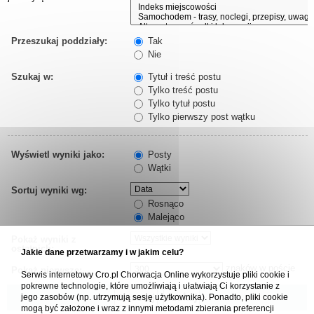
Przeszukaj poddziały:
Tak
Nie
Szukaj w:
Tytuł i treść postu
Tylko treść postu
Tylko tytuł postu
Tylko pierwszy post wątku
Wyświetl wyniki jako:
Posty
Wątki
Sortuj wyniki wg:
Rosnąco
Malejąco
Pokaż wyniki z
ostatnich:
Jakie dane przetwarzamy i w jakim celu?
znaków w poście
Pokaż pierwsze:
Serwis internetowy Cro.pl Chorwacja Online wykorzystuje pliki cookie i
pokrewne technologie, które umożliwiają i ułatwiają Ci korzystanie z
jego zasobów (np. utrzymują sesję użytkownika). Ponadto, pliki cookie
mogą być założone i wraz z innymi metodami zbierania preferencji