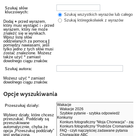
Szukaj słów
kluczowych:
Szukaj wszystkich wyrazów lub całego w
Szukaj któregokolwiek z wyrazów
Dodaj
+
przed wyrazem,
który musi wystąpić i
-
przed
wyrazem, który nie może
znaleźć się w wynikach.
Wpisz listę słów
oddzielanych za pomocą
|
pomiędzy nawiasami, jeśli
tylko jedno z tych słów musi
zostać znalezione. Możesz
także użyć * zamiast
dowolnego ciągu znaków.
Szukaj autora:
Możesz użyć * zamiast
dowolnego ciągu znaków.
Opcje wyszukiwania
Przeszukaj działy:
Wybierz działy, które chcesz
przeszukać. Poddziały są
przeszukiwane
automatycznie, chyba że
opcja „Przeszukuj poddziały”
jest wyłączona.