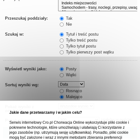
Przeszukaj poddziały:
Tak
Nie
Szukaj w:
Tytuł i treść postu
Tylko treść postu
Tylko tytuł postu
Tylko pierwszy post wątku
Wyświetl wyniki jako:
Posty
Wątki
Sortuj wyniki wg:
Rosnąco
Malejąco
Pokaż wyniki z
ostatnich:
Jakie dane przetwarzamy i w jakim celu?
znaków w poście
Pokaż pierwsze:
Serwis internetowy Cro.pl Chorwacja Online wykorzystuje pliki cookie i
pokrewne technologie, które umożliwiają i ułatwiają Ci korzystanie z
jego zasobów (np. utrzymują sesję użytkownika). Ponadto, pliki cookie
mogą być założone i wraz z innymi metodami zbierania preferencji