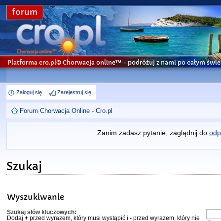
forum
Platforma cro.pl© Chorwacja online™
- podróżuj z nami po całym świe
Zaloguj się
Zarejestruj się
Forum Chorwacja Online - Cro.pl
Zanim zadasz pytanie, zaglądnij do
odp
Szukaj
Wyszukiwanie
Szukaj słów kluczowych:
Dodaj
+
przed wyrazem, który musi wystąpić i
-
przed wyrazem, który nie