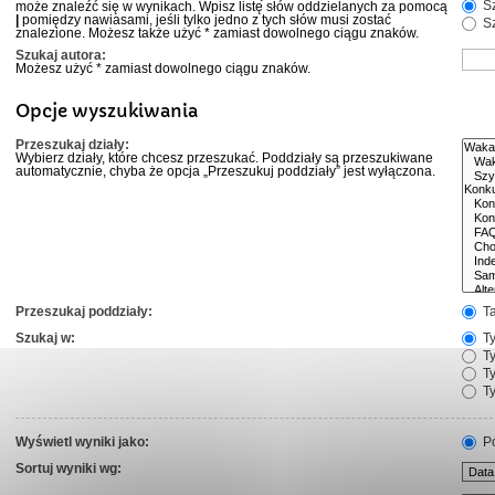
Sz
może znaleźć się w wynikach. Wpisz listę słów oddzielanych za pomocą
|
pomiędzy nawiasami, jeśli tylko jedno z tych słów musi zostać
Sz
znalezione. Możesz także użyć * zamiast dowolnego ciągu znaków.
Szukaj autora:
Możesz użyć * zamiast dowolnego ciągu znaków.
Opcje wyszukiwania
Przeszukaj działy:
Wybierz działy, które chcesz przeszukać. Poddziały są przeszukiwane
automatycznie, chyba że opcja „Przeszukuj poddziały” jest wyłączona.
Przeszukaj poddziały:
T
Szukaj w:
Ty
Ty
Ty
Ty
Wyświetl wyniki jako:
Po
Sortuj wyniki wg: