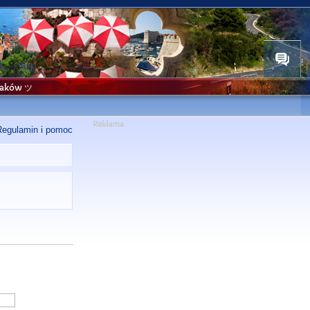
niaków ツ
Regulamin i pomoc