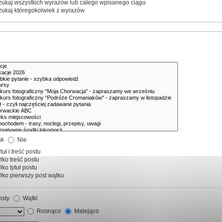
ukaj wszystkich wyrazów lub całego wpisanego ciągu
ukaj któregokolwiek z wyrazów
ak
Nie
tuł i treść postu
lko treść postu
lko tytuł postu
lko pierwszy post wątku
sty
Wątki
Rosnąco
Malejąco