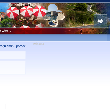
niaków ツ
Regulamin i pomoc