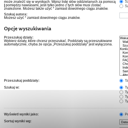
Sz
może znaleźć się w wynikach. Wpisz listę słów oddzielanych za pomocą
|
pomiędzy nawiasami, jeśli tylko jedno z tych słów musi zostać
Sz
znalezione. Możesz także użyć * zamiast dowolnego ciągu znaków.
Szukaj autora:
Możesz użyć * zamiast dowolnego ciągu znaków.
Opcje wyszukiwania
Przeszukaj działy:
Wybierz działy, które chcesz przeszukać. Poddziały są przeszukiwane
automatycznie, chyba że opcja „Przeszukuj poddziały” jest wyłączona.
Przeszukaj poddziały:
T
Szukaj w:
Ty
Ty
Ty
Ty
Wyświetl wyniki jako:
Po
Sortuj wyniki wg: