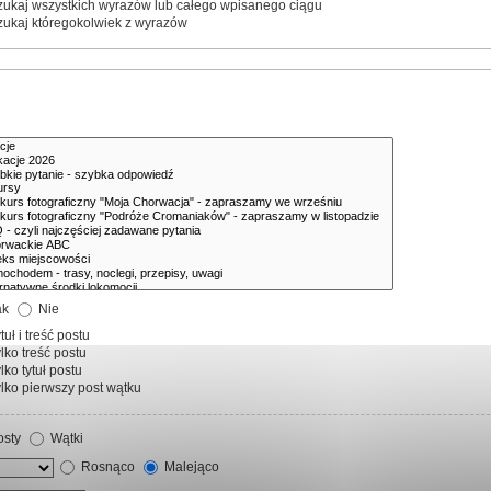
ukaj wszystkich wyrazów lub całego wpisanego ciągu
ukaj któregokolwiek z wyrazów
ak
Nie
tuł i treść postu
lko treść postu
lko tytuł postu
lko pierwszy post wątku
sty
Wątki
Rosnąco
Malejąco