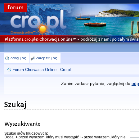
forum
Platforma cro.pl© Chorwacja online™
- podróżuj z nami po całym świe
Zaloguj się
Zarejestruj się
Forum Chorwacja Online - Cro.pl
Zanim zadasz pytanie, zaglądnij do
odp
Szukaj
Wyszukiwanie
Szukaj słów kluczowych:
Dodaj
+
przed wyrazem, który musi wystąpić i
-
przed wyrazem, który nie