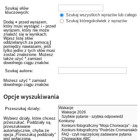
Szukaj słów
kluczowych:
Szukaj wszystkich wyrazów lub całego w
Szukaj któregokolwiek z wyrazów
Dodaj
+
przed wyrazem,
który musi wystąpić i
-
przed
wyrazem, który nie może
znaleźć się w wynikach.
Wpisz listę słów
oddzielanych za pomocą
|
pomiędzy nawiasami, jeśli
tylko jedno z tych słów musi
zostać znalezione. Możesz
także użyć * zamiast
dowolnego ciągu znaków.
Szukaj autora:
Możesz użyć * zamiast
dowolnego ciągu znaków.
Opcje wyszukiwania
Przeszukaj działy:
Wybierz działy, które chcesz
przeszukać. Poddziały są
przeszukiwane
automatycznie, chyba że
opcja „Przeszukuj poddziały”
jest wyłączona.