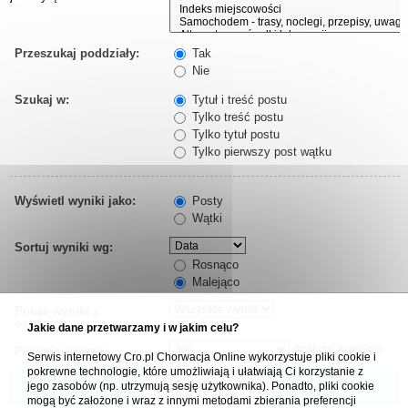
Przeszukaj poddziały:
Tak
Nie
Szukaj w:
Tytuł i treść postu
Tylko treść postu
Tylko tytuł postu
Tylko pierwszy post wątku
Wyświetl wyniki jako:
Posty
Wątki
Sortuj wyniki wg:
Rosnąco
Malejąco
Pokaż wyniki z
ostatnich:
Jakie dane przetwarzamy i w jakim celu?
znaków w poście
Pokaż pierwsze:
Serwis internetowy Cro.pl Chorwacja Online wykorzystuje pliki cookie i
pokrewne technologie, które umożliwiają i ułatwiają Ci korzystanie z
jego zasobów (np. utrzymują sesję użytkownika). Ponadto, pliki cookie
mogą być założone i wraz z innymi metodami zbierania preferencji