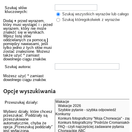
Szukaj słów
kluczowych:
Szukaj wszystkich wyrazów lub całego w
Szukaj któregokolwiek z wyrazów
Dodaj
+
przed wyrazem,
który musi wystąpić i
-
przed
wyrazem, który nie może
znaleźć się w wynikach.
Wpisz listę słów
oddzielanych za pomocą
|
pomiędzy nawiasami, jeśli
tylko jedno z tych słów musi
zostać znalezione. Możesz
także użyć * zamiast
dowolnego ciągu znaków.
Szukaj autora:
Możesz użyć * zamiast
dowolnego ciągu znaków.
Opcje wyszukiwania
Przeszukaj działy:
Wybierz działy, które chcesz
przeszukać. Poddziały są
przeszukiwane
automatycznie, chyba że
opcja „Przeszukuj poddziały”
jest wyłączona.