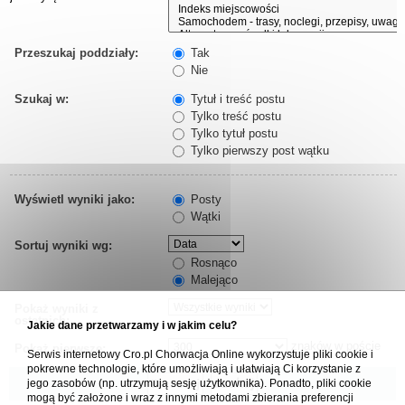
Przeszukaj poddziały:
Tak
Nie
Szukaj w:
Tytuł i treść postu
Tylko treść postu
Tylko tytuł postu
Tylko pierwszy post wątku
Wyświetl wyniki jako:
Posty
Wątki
Sortuj wyniki wg:
Rosnąco
Malejąco
Pokaż wyniki z
ostatnich:
Jakie dane przetwarzamy i w jakim celu?
znaków w poście
Pokaż pierwsze:
Serwis internetowy Cro.pl Chorwacja Online wykorzystuje pliki cookie i
pokrewne technologie, które umożliwiają i ułatwiają Ci korzystanie z
jego zasobów (np. utrzymują sesję użytkownika). Ponadto, pliki cookie
mogą być założone i wraz z innymi metodami zbierania preferencji