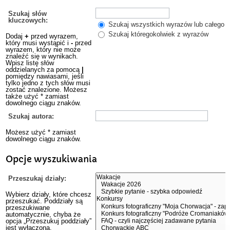
Szukaj słów
kluczowych:
Szukaj wszystkich wyrazów lub całego w
Szukaj któregokolwiek z wyrazów
Dodaj
+
przed wyrazem,
który musi wystąpić i
-
przed
wyrazem, który nie może
znaleźć się w wynikach.
Wpisz listę słów
oddzielanych za pomocą
|
pomiędzy nawiasami, jeśli
tylko jedno z tych słów musi
zostać znalezione. Możesz
także użyć * zamiast
dowolnego ciągu znaków.
Szukaj autora:
Możesz użyć * zamiast
dowolnego ciągu znaków.
Opcje wyszukiwania
Przeszukaj działy:
Wybierz działy, które chcesz
przeszukać. Poddziały są
przeszukiwane
automatycznie, chyba że
opcja „Przeszukuj poddziały”
jest wyłączona.