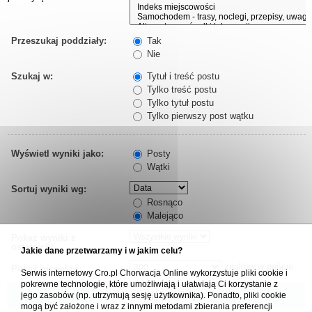
Przeszukaj poddziały:
Tak
Nie
Szukaj w:
Tytuł i treść postu
Tylko treść postu
Tylko tytuł postu
Tylko pierwszy post wątku
Wyświetl wyniki jako:
Posty
Wątki
Sortuj wyniki wg:
Rosnąco
Malejąco
Pokaż wyniki z
ostatnich:
Jakie dane przetwarzamy i w jakim celu?
znaków w poście
Pokaż pierwsze:
Serwis internetowy Cro.pl Chorwacja Online wykorzystuje pliki cookie i
pokrewne technologie, które umożliwiają i ułatwiają Ci korzystanie z
jego zasobów (np. utrzymują sesję użytkownika). Ponadto, pliki cookie
mogą być założone i wraz z innymi metodami zbierania preferencji