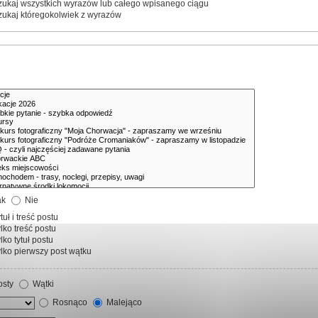
ukaj wszystkich wyrazów lub całego wpisanego ciągu
ukaj któregokolwiek z wyrazów
ak
Nie
tuł i treść postu
lko treść postu
lko tytuł postu
lko pierwszy post wątku
sty
Wątki
Rosnąco
Malejąco