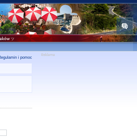
niaków ツ
Regulamin i pomoc