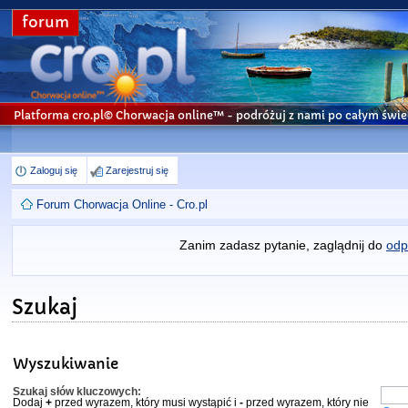
forum
Platforma cro.pl© Chorwacja online™
- podróżuj z nami po całym świe
Zaloguj się
Zarejestruj się
Forum Chorwacja Online - Cro.pl
Zanim zadasz pytanie, zaglądnij do
odp
Szukaj
Wyszukiwanie
Szukaj słów kluczowych:
Dodaj
+
przed wyrazem, który musi wystąpić i
-
przed wyrazem, który nie