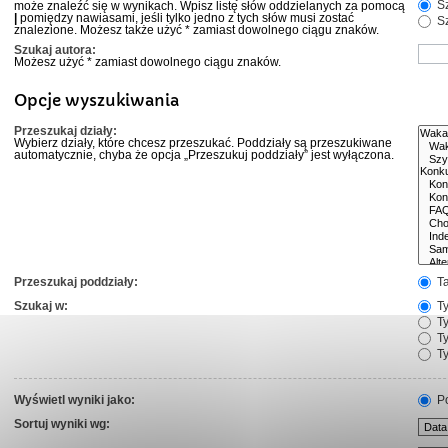
Sz
może znaleźć się w wynikach. Wpisz listę słów oddzielanych za pomocą
|
pomiędzy nawiasami, jeśli tylko jedno z tych słów musi zostać
Sz
znalezione. Możesz także użyć * zamiast dowolnego ciągu znaków.
Szukaj autora:
Możesz użyć * zamiast dowolnego ciągu znaków.
Opcje wyszukiwania
Przeszukaj działy:
Wybierz działy, które chcesz przeszukać. Poddziały są przeszukiwane
automatycznie, chyba że opcja „Przeszukuj poddziały” jest wyłączona.
Przeszukaj poddziały:
T
Szukaj w:
Ty
Ty
Ty
Ty
Wyświetl wyniki jako:
Po
Sortuj wyniki wg: