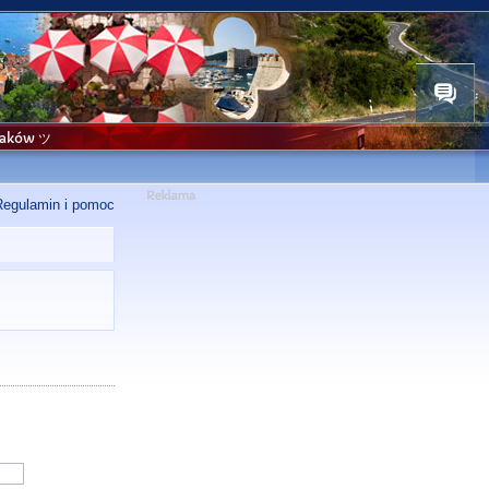
niaków ツ
Regulamin i pomoc