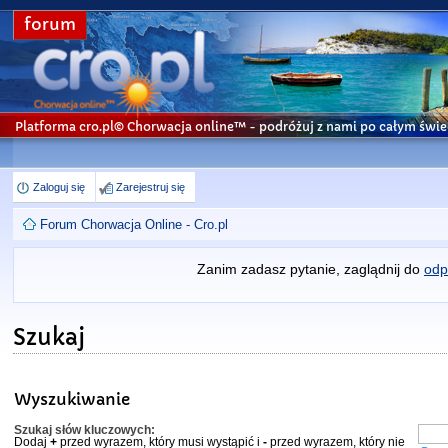
forum
Platforma cro.pl© Chorwacja online™
- podróżuj z nami po całym świe
Zaloguj się
Zarejestruj się
Forum Chorwacja Online - Cro.pl
Zanim zadasz pytanie, zaglądnij do
odp
Szukaj
Wyszukiwanie
Szukaj słów kluczowych:
Dodaj
+
przed wyrazem, który musi wystąpić i
-
przed wyrazem, który nie