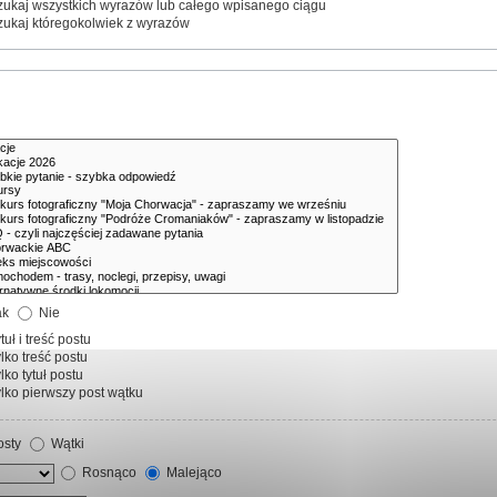
ukaj wszystkich wyrazów lub całego wpisanego ciągu
ukaj któregokolwiek z wyrazów
ak
Nie
tuł i treść postu
lko treść postu
lko tytuł postu
lko pierwszy post wątku
sty
Wątki
Rosnąco
Malejąco