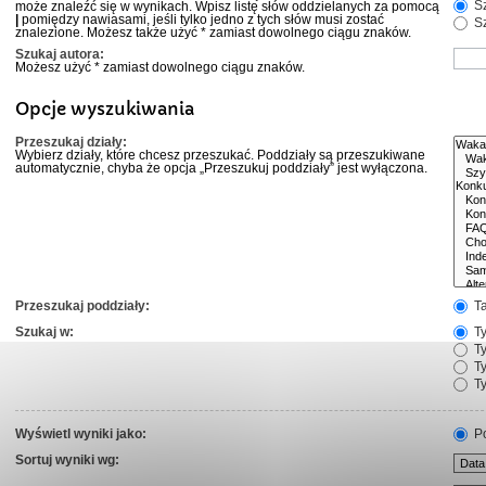
Sz
może znaleźć się w wynikach. Wpisz listę słów oddzielanych za pomocą
|
pomiędzy nawiasami, jeśli tylko jedno z tych słów musi zostać
Sz
znalezione. Możesz także użyć * zamiast dowolnego ciągu znaków.
Szukaj autora:
Możesz użyć * zamiast dowolnego ciągu znaków.
Opcje wyszukiwania
Przeszukaj działy:
Wybierz działy, które chcesz przeszukać. Poddziały są przeszukiwane
automatycznie, chyba że opcja „Przeszukuj poddziały” jest wyłączona.
Przeszukaj poddziały:
T
Szukaj w:
Ty
Ty
Ty
Ty
Wyświetl wyniki jako:
Po
Sortuj wyniki wg: