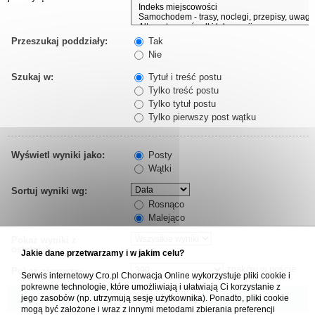
Przeszukaj poddziały:
Tak
Nie
Szukaj w:
Tytuł i treść postu
Tylko treść postu
Tylko tytuł postu
Tylko pierwszy post wątku
Wyświetl wyniki jako:
Posty
Wątki
Sortuj wyniki wg:
Rosnąco
Malejąco
Pokaż wyniki z
ostatnich:
Jakie dane przetwarzamy i w jakim celu?
znaków w poście
Pokaż pierwsze:
Serwis internetowy Cro.pl Chorwacja Online wykorzystuje pliki cookie i
pokrewne technologie, które umożliwiają i ułatwiają Ci korzystanie z
jego zasobów (np. utrzymują sesję użytkownika). Ponadto, pliki cookie
mogą być założone i wraz z innymi metodami zbierania preferencji