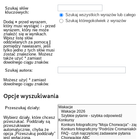
Szukaj słów
kluczowych:
Szukaj wszystkich wyrazów lub całego w
Szukaj któregokolwiek z wyrazów
Dodaj
+
przed wyrazem,
który musi wystąpić i
-
przed
wyrazem, który nie może
znaleźć się w wynikach.
Wpisz listę słów
oddzielanych za pomocą
|
pomiędzy nawiasami, jeśli
tylko jedno z tych słów musi
zostać znalezione. Możesz
także użyć * zamiast
dowolnego ciągu znaków.
Szukaj autora:
Możesz użyć * zamiast
dowolnego ciągu znaków.
Opcje wyszukiwania
Przeszukaj działy:
Wybierz działy, które chcesz
przeszukać. Poddziały są
przeszukiwane
automatycznie, chyba że
opcja „Przeszukuj poddziały”
jest wyłączona.