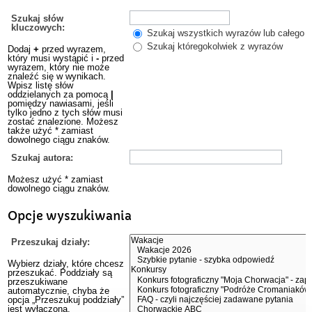
Szukaj słów
kluczowych:
Szukaj wszystkich wyrazów lub całego w
Szukaj któregokolwiek z wyrazów
Dodaj
+
przed wyrazem,
który musi wystąpić i
-
przed
wyrazem, który nie może
znaleźć się w wynikach.
Wpisz listę słów
oddzielanych za pomocą
|
pomiędzy nawiasami, jeśli
tylko jedno z tych słów musi
zostać znalezione. Możesz
także użyć * zamiast
dowolnego ciągu znaków.
Szukaj autora:
Możesz użyć * zamiast
dowolnego ciągu znaków.
Opcje wyszukiwania
Przeszukaj działy:
Wybierz działy, które chcesz
przeszukać. Poddziały są
przeszukiwane
automatycznie, chyba że
opcja „Przeszukuj poddziały”
jest wyłączona.