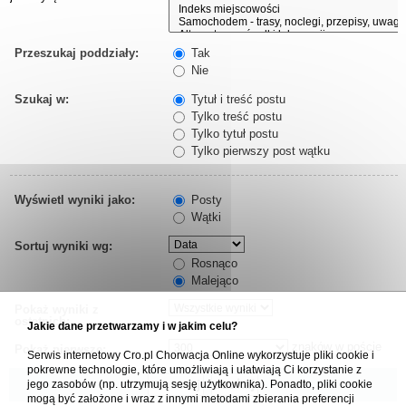
Przeszukaj poddziały:
Tak
Nie
Szukaj w:
Tytuł i treść postu
Tylko treść postu
Tylko tytuł postu
Tylko pierwszy post wątku
Wyświetl wyniki jako:
Posty
Wątki
Sortuj wyniki wg:
Rosnąco
Malejąco
Pokaż wyniki z
ostatnich:
Jakie dane przetwarzamy i w jakim celu?
znaków w poście
Pokaż pierwsze:
Serwis internetowy Cro.pl Chorwacja Online wykorzystuje pliki cookie i
pokrewne technologie, które umożliwiają i ułatwiają Ci korzystanie z
jego zasobów (np. utrzymują sesję użytkownika). Ponadto, pliki cookie
mogą być założone i wraz z innymi metodami zbierania preferencji