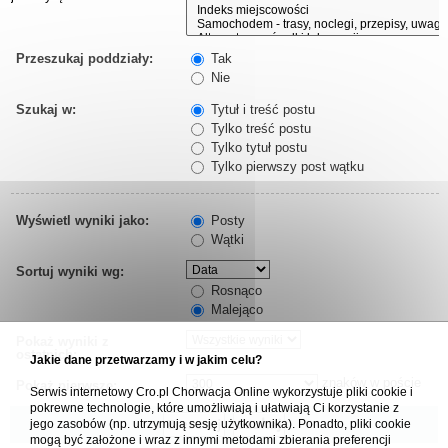
Przeszukaj poddziały:
Tak
Nie
Szukaj w:
Tytuł i treść postu
Tylko treść postu
Tylko tytuł postu
Tylko pierwszy post wątku
Wyświetl wyniki jako:
Posty
Wątki
Sortuj wyniki wg:
Rosnąco
Malejąco
Pokaż wyniki z
ostatnich:
Jakie dane przetwarzamy i w jakim celu?
znaków w poście
Pokaż pierwsze:
Serwis internetowy Cro.pl Chorwacja Online wykorzystuje pliki cookie i
pokrewne technologie, które umożliwiają i ułatwiają Ci korzystanie z
jego zasobów (np. utrzymują sesję użytkownika). Ponadto, pliki cookie
mogą być założone i wraz z innymi metodami zbierania preferencji