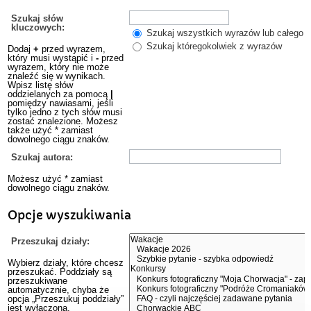
Szukaj słów
kluczowych:
Szukaj wszystkich wyrazów lub całego w
Szukaj któregokolwiek z wyrazów
Dodaj
+
przed wyrazem,
który musi wystąpić i
-
przed
wyrazem, który nie może
znaleźć się w wynikach.
Wpisz listę słów
oddzielanych za pomocą
|
pomiędzy nawiasami, jeśli
tylko jedno z tych słów musi
zostać znalezione. Możesz
także użyć * zamiast
dowolnego ciągu znaków.
Szukaj autora:
Możesz użyć * zamiast
dowolnego ciągu znaków.
Opcje wyszukiwania
Przeszukaj działy:
Wybierz działy, które chcesz
przeszukać. Poddziały są
przeszukiwane
automatycznie, chyba że
opcja „Przeszukuj poddziały”
jest wyłączona.