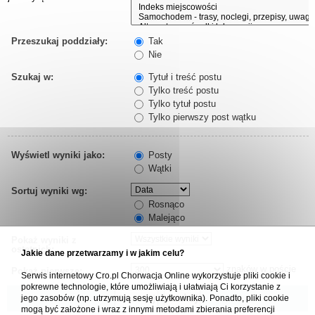
Przeszukaj poddziały:
Tak
Nie
Szukaj w:
Tytuł i treść postu
Tylko treść postu
Tylko tytuł postu
Tylko pierwszy post wątku
Wyświetl wyniki jako:
Posty
Wątki
Sortuj wyniki wg:
Rosnąco
Malejąco
Pokaż wyniki z
ostatnich:
Jakie dane przetwarzamy i w jakim celu?
znaków w poście
Pokaż pierwsze:
Serwis internetowy Cro.pl Chorwacja Online wykorzystuje pliki cookie i
pokrewne technologie, które umożliwiają i ułatwiają Ci korzystanie z
jego zasobów (np. utrzymują sesję użytkownika). Ponadto, pliki cookie
mogą być założone i wraz z innymi metodami zbierania preferencji