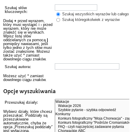
Szukaj słów
kluczowych:
Szukaj wszystkich wyrazów lub całego w
Szukaj któregokolwiek z wyrazów
Dodaj
+
przed wyrazem,
który musi wystąpić i
-
przed
wyrazem, który nie może
znaleźć się w wynikach.
Wpisz listę słów
oddzielanych za pomocą
|
pomiędzy nawiasami, jeśli
tylko jedno z tych słów musi
zostać znalezione. Możesz
także użyć * zamiast
dowolnego ciągu znaków.
Szukaj autora:
Możesz użyć * zamiast
dowolnego ciągu znaków.
Opcje wyszukiwania
Przeszukaj działy:
Wybierz działy, które chcesz
przeszukać. Poddziały są
przeszukiwane
automatycznie, chyba że
opcja „Przeszukuj poddziały”
jest wyłączona.