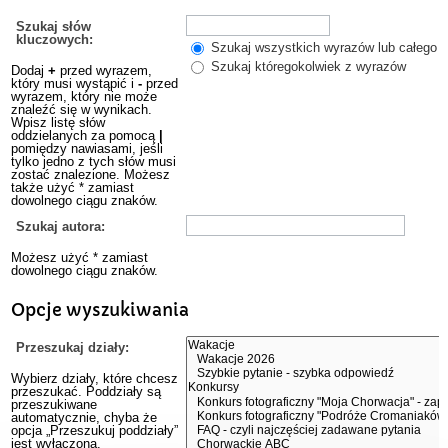
Szukaj słów
kluczowych:
Szukaj wszystkich wyrazów lub całego w
Szukaj któregokolwiek z wyrazów
Dodaj
+
przed wyrazem,
który musi wystąpić i
-
przed
wyrazem, który nie może
znaleźć się w wynikach.
Wpisz listę słów
oddzielanych za pomocą
|
pomiędzy nawiasami, jeśli
tylko jedno z tych słów musi
zostać znalezione. Możesz
także użyć * zamiast
dowolnego ciągu znaków.
Szukaj autora:
Możesz użyć * zamiast
dowolnego ciągu znaków.
Opcje wyszukiwania
Przeszukaj działy:
Wybierz działy, które chcesz
przeszukać. Poddziały są
przeszukiwane
automatycznie, chyba że
opcja „Przeszukuj poddziały”
jest wyłączona.