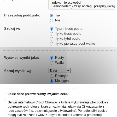
Przeszukaj poddziały:
Tak
Nie
Szukaj w:
Tytuł i treść postu
Tylko treść postu
Tylko tytuł postu
Tylko pierwszy post wątku
Wyświetl wyniki jako:
Posty
Wątki
Sortuj wyniki wg:
Rosnąco
Malejąco
Pokaż wyniki z
ostatnich:
Jakie dane przetwarzamy i w jakim celu?
znaków w poście
Pokaż pierwsze:
Serwis internetowy Cro.pl Chorwacja Online wykorzystuje pliki cookie i
pokrewne technologie, które umożliwiają i ułatwiają Ci korzystanie z
jego zasobów (np. utrzymują sesję użytkownika). Ponadto, pliki cookie
mogą być założone i wraz z innymi metodami zbierania preferencji